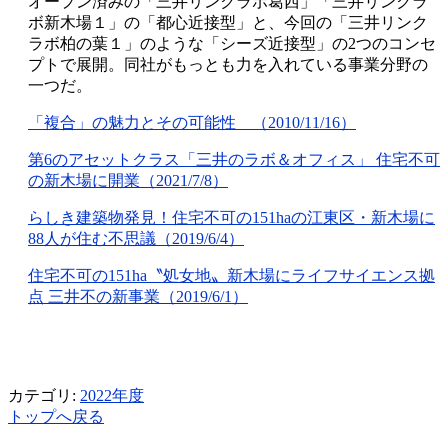
オープン済みの「三井リンクラボ葛西」「三井リンクラ
ボ新木場１」の「都心近接型」と、今回の「三井リンク
ラボ柏の葉１」のような「シーズ近接型」の2つのコンセ
プトで展開。同社がもっとも力を入れている事業分野の
一つだ。
「複合」の魅力とその可能性 （2010/11/16）
第6のアセットクラス「三井のラボ＆オフィス」 住宅不可
の新木場に開業（2021/7/8）
らしき建築物発見！住宅不可の151haの江東区・新木場に
88人が住む不思議（2019/6/4）
住宅不可の151ha〝処女地〟新木場にライフサイエンス拠
点 三井不の新事業（2019/6/1）
カテゴリ:
2022年度
トップへ戻る