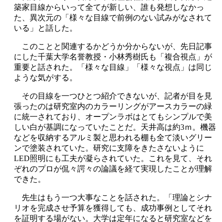
築家目線からいって全てが新しい、誰も発想しなかっ
た、異次元の「様々な目線で前例のない試みがなされて
いる」と話した。
このことと関連するかどうか分からないが、先日記事
にした千葉大学名誉教授・小林秀樹氏も「複合視点」が
重要と話された。「様々な目線」「様々な視点」は同じ
ような気がする。
その目線を一つひとつ紹介できないが、記者が目を見
張ったのは研究室内のカラーリングがアースカラーの緑
に統一されており、オープンラボはとてもシンプルで美
しい白が基調になっていたことだ。天井高は約3ｍ。機器
などを収納するアルミ製と思われる棚も全て淡いグリー
ンで塗装されていた。研究に支障をきたさないように
LED照明にも工夫が凝らされていた。これを見て、それ
ぞれのプロが侃々諤々の論議を経て実現したことが理解
できた。
先生はもう一つ大事なことを話された。「理論とシナ
リオを完成させ予算を獲得しても、成功事例としてそれ
を証明する場がない。大学は定年になると研究室などを