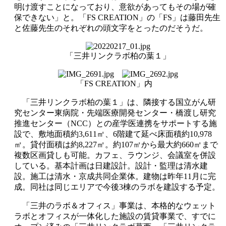
明け渡すことになっており、意欲があってもその場が確
保できない」と。「FS CREATION」の「FS」は藤田先生
と佐藤先生のそれぞれの頭文字をとったのだそうだ。
「三井リンクラボ柏の葉１」
「FS CREATION」内
「三井リンクラボ柏の葉１」は、隣接する国立がん研
究センター東病院・先端医療開発センター・橋渡し研究
推進センター（NCC）との産学医連携をサポートする施
設で、敷地面積約3,611㎡、6階建て延べ床面積約10,978
㎡。貸付面積は約8,227㎡。約107㎡から最大約660㎡まで
複数区画貸しも可能。カフェ、ラウンジ、会議室を併設
している。基本計画は日建設計。設計・監理は清水建
設。施工は清水・京成共同企業体。建物は昨年11月に完
成。同社は同じエリアで今後3棟のラボを建設する予定。
「三井のラボ＆オフィス」事業は、本格的なウェット
ラボとオフィスが一体化した施設の賃貸事業で、すでに