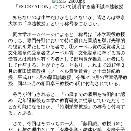
「FS CREATION」について説明する藤田誠卓越教授
知らないのは小生だけかもしれないが、皆さんは東京
大学の「卓越教授」という称号をご存じか。
同大学ホームページによると、称号は「本学現役教授
のうち、専門分野において特に優れた業績を挙げ先導的
な役割を果たしている者で、①ノーベル賞の受賞者又は
文化勲章の受章者②ノーベル賞・文化勲章に準ずる賞の
受賞又は業績を有する者として部局長が推薦した者に対
して付与することができる」とあり、これまで2017年３
月の梶田隆章教授（ノーベル賞受賞者）と十倉好紀教
授、平成31年3月の藤田誠教授、令和3年9月の宮園浩平教
授、同4年3月の相田卓三教授の5氏に付与されている。
称号が付与されると、「75歳までの雇用を特例的に認
め、定年退職後も本学の教育研究に従事していただくこ
とが可能になるほか、『特別栄誉教授』の称号も付与す
る」とある。
さて、今回はそのうちの一人、「藤田誠」教授（65）
だ。付与の理由として「有機化学・錯体化学。有機分子