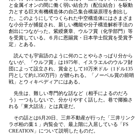
と金属イオンの間に働く弱い結合力（配位結合）を駆動
力とする巨大有機構造体の自己集合構築原理を創出し
た。このようにしてつくられた中空構造体にはさまざま
な小分子が捕捉され、新しい機能や分子構造解析手法の
創出につながった。紫綬褒章、ウルフ賞（化学部門）等
を受賞している。６月に恩賜賞・日本学士院賞を受賞予
定」とある。
読んでも宇宙語のように何のことやらさっぱり分から
ないが、「ウルフ賞」は1975年、イスラエルのウルフ財
団によって設立され、賞金として10万米ドル（1ドル135
円として約1,350万円）が贈られる。「ノーベル賞の前哨
戦」とウィキペディアにはある。
先生は、難しい専門的な話など（相手によるのだろ
う）一つもしないで、分かりやすく話した。巷で揶揄さ
れる「東大話法」とは真逆だ。
その話とは6月20日、三井不動産が行った「三井リンク
ラボ柏の葉１」内覧会で、最上階に入居している「FS
CREATION」について説明したものだ。