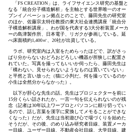
「FS CREATION」は、ライフサイエンス研究の基盤と
なる「統合分子構造解析」を主軸とする世界唯一のオー
ブンイノベーション拠点とのことで、藤田先生の研究室
のほか、佐藤宗太特任教授の東大社会連携講座「統合分
子構造解析講座」、わが国を代表する3大分析装置メーカ
ーの島津製作所、日本電子、リガクが参画している。延
べ床面積約1,400㎡、20社が出資している。
ラボ、研究室内は入室をためらったほどで、訳がさっ
ぱり分からないおどろおどろしい機器が所狭しに配置さ
れていた。写真を撮ってもいいか伺ったら、藤田先生は
「構わない。見せられないようなものは置いていない」
と平然と言い放った（猫に小判だ。何を撮っているのか
小生は全然分からなかった）。
以下が肝心な先生の話。先生はプロジェクターを前に
15分くらい話されたか。一言一句を伝えられないのが残
念（記者は30年以上ワープロとパソコンに頼り切ってい
るので、話し言葉を漢字に変換してメモることができな
くなった）だが、先生は当初遊び心で場づくりを始めた
そうだが、その後、のめり込み研究者目線、装置メーカ
ー目線、ユーザー目線、不動産会社目線、大学目線、建