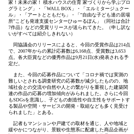
家！未来の家！ 積水ハウスの住育 家づくりから学ぶプロ
グラミング」・「WALL BOX」・「エルミタージュクー
ル」・「アートとともだち」・「”自由な子ども達の居場
所”こども発達支援センターひゅーるぽん」（同社は合計
7作品）などの受賞リリースが送られてきた。（申し訳な
いがすべては紹介しきれない）
同協議会のリリースによると、今回の受賞作品は214点
で、2007年からの累計応募数は6,168点、受賞数は3,653
点。各大臣賞などの優秀作品は9月21日(水)発表される予
定だ。
また、今回の応募作品について「コロナ禍では実測の
難しいとされる調査研究の応募数が減少したものの、地
域社会との交流や自然や人との繋がりを重視した建築関
連の作品の応募の増加傾向がみられました。さらに今回
もSDGsを意識し、子どもの創造性や自主性をサポートす
る製品や空間・サービスの開発・取組なども多く見受け
られました」とある。
記者もマンションや戸建ての取材を通じ、人や地域と
緩やかにつながり、景観や生態系に配慮した商品企画が