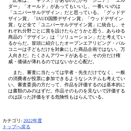
記者は、「キッズ」があるのだから「シニア」「エル
ダー」「オールド」があってもいいし、一番いいのは
「ユニバーサルデザイン」だと思っている。「グッドデ
ザイン賞」「IAUD国際デザイン賞」「ウッドデザイン
賞」など全て「ユニバーサルデザイン賞」に統合し、そ
れぞれ分野ごとに賞を設けたらどうかと思う。あらゆる
商品の「デザイン」は「ソリューション」だと考えてい
るからだ。冒頭に紹介したオープンエアリビング・バル
コニーは子どもだけを対象にした商品企画ではない。万
人向きだ。たくさんアワードがあると、その分だけ権
威・価値が薄れるのではないかと心配だ。
また、審査に当たっては学者・先生だけでなく、一般
の消費者が投票に参加できるようなシステムも考えてい
い。審査委員の方だって、作品を評価するのは基本的に
は書類のみのはずだ。作品そのものを見ないで評価する
のは誤った評価をする危険性もはらんでいる。
カテゴリ:
2022年度
トップへ戻る