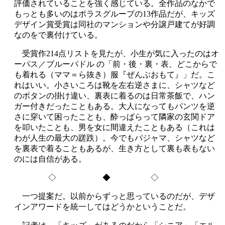
評価されていることを強く感じている。全作品のなかで
もっとも多いのはポラスグループの13作品だが、キッズ
デザイン賞受賞は同社のマンションや分譲戸建てが好調
なのをで裏付けている。
受賞作214点リストを見たが、小生が気に入ったのはオ
ーパス／ブルーパドル の「前・後・裏・表、どこからで
も着れる（ママ＝ら抜き）服『ぜんぶおもて』」だ。こ
れはいい。小さいころは靴を左右逆さまに、シャツなど
のボタンの掛け違い、裏表に着るのは日常茶飯で、ハン
ガー付きだったこともある。大人になってもパンツを逆
さに穿いて困ったことも、酔っぱらって隣家の玄関ドア
を叩いたことも、男を女に間違えたこともある（これは
わが人生の最大の蹉跌）。今でもパジャマ、シャツなど
を裏表で着ることもあるが、生き方として裏も表もない
のには自信がある。
◇ ◆ ◇
一つ提案だ。以前からずっと思っているのだが、デザ
インアワードを統一してはどうかということだ。