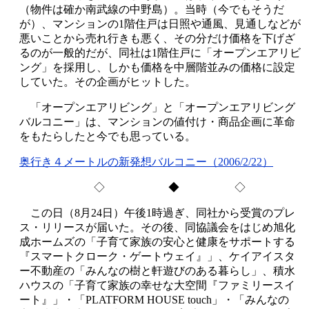
（物件は確か南武線の中野島）。当時（今でもそうだ
が）、マンションの1階住戸は日照や通風、見通しなどが
悪いことから売れ行きも悪く、その分だけ価格を下げざ
るのが一般的だが、同社は1階住戸に「オープンエアリビ
ング」を採用し、しかも価格を中層階並みの価格に設定
していた。その企画がヒットした。
「オープンエアリビング」と「オープンエアリビング
バルコニー」は、マンションの値付け・商品企画に革命
をもたらしたと今でも思っている。
奥行き４メートルの新発想バルコニー（2006/2/22）
◇ ◆ ◇
この日（8月24日）午後1時過ぎ、同社から受賞のプレ
ス・リリースが届いた。その後、同協議会をはじめ旭化
成ホームズの「子育て家族の安心と健康をサポートする
『スマートクローク・ゲートウェイ』」、ケイアイスタ
ー不動産の「みんなの樹と軒遊びのある暮らし」、積水
ハウスの「子育て家族の幸せな大空間『ファミリースイ
ート』」・「PLATFORM HOUSE touch」・「みんなの