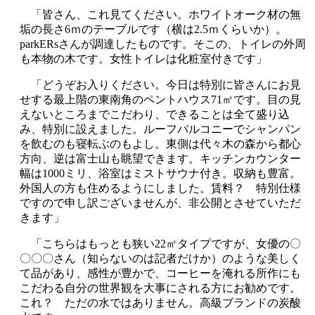
「皆さん、これ見てください。ホワイトオーク材の無
垢の長さ6ｍのテーブルです（横は2.5ｍくらいか）。
parkERsさんが調達したものです。そこの、トイレの外周
も本物の木です。女性トイレは化粧室付きです」
「どうぞお入りください。今日は特別に皆さんにお見
せする最上階の東南角のペントハウス71㎡です。目の見
えないところまでこだわり、できることは全て盛り込
み、特別に設えました。ルーフバルコニーでシャンパン
を飲むのも寝転ぶのもよし。東側は代々木の森から都心
方向、逆は富士山も眺望できます。キッチンカウンター
幅は1000ミリ、浴室はミストサウナ付き。収納も豊富。
外国人の方も住めるようにしました。賃料？ 特別仕様
ですので申し訳ございませんが、非公開とさせていただ
きます」
「こちらはもっとも狭い22㎡タイプですが、女優の〇
〇〇〇さん（知らないのは記者だけか）のような美しく
て品があり、感性が豊かで、コーヒーを淹れる所作にも
こだわる自分の世界観を大事にされる方にお勧めです。
これ？ ただの水ではありません。高級ブランドの炭酸