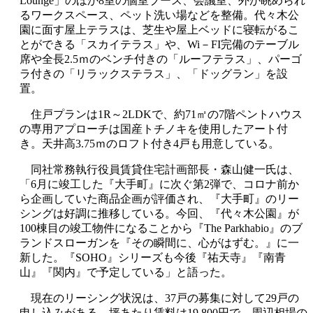
Lounge」のほか8室の個室ブース、会議室、外が眺められ
るワークスペース、ペット洗い場などを整備。代々木公
園に面す屋上テラスは、芝生や屋上ベッドに寝転がるこ
とができる「スカイテラス」や、Wi－FI完備のテーブル
席や全長2.5ｍのベンチ付きの「ルーフテラス」、パーゴ
ラ付きの「リラックステラス」、「ドッグラン」を設
置。
住戸プランは1R～2LDKで、約71㎡の7階ペントハウス
の専用アプローチは国産トチノキを使用したアート付
き。天井高3.75ｍのロフト付き4戸も用意している。
同社常務執行役員賃貸住宅計画部長・森山健一氏は、
「6月に竣工した『大手町』に次ぐ第2弾で、コロナ前か
ら企画していた商品企画が評価され、『大手町』のリー
シングは好調に推移している。今回、『代々木公園』が
100棟目の竣工物件になることから『The Parkhabio』のブ
ランドスローガンを『その瞬間に、心がはずむ。』に一
新した。『SOHO』シリーズも今後『祐天寺』『南青
山』『関内』で予定している」と語った。
現在のリーシング状況は、37戸の募集に対して29戸の
申し込みがある。坪あたり賃料は19,800円で、周辺相場の