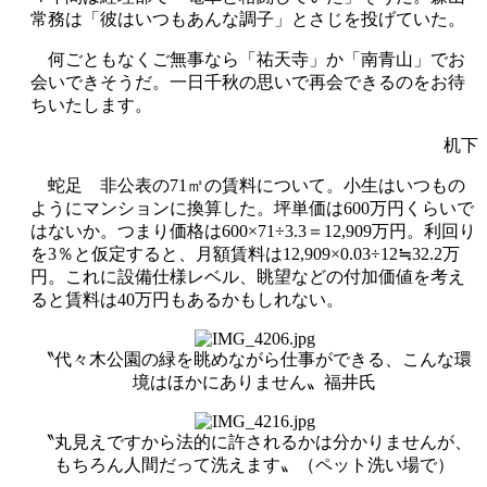
常務は「彼はいつもあんな調子」とさじを投げていた。
何ごともなくご無事なら「祐天寺」か「南青山」でお
会いできそうだ。一日千秋の思いで再会できるのをお待
ちいたします。
机下
蛇足 非公表の71㎡の賃料について。小生はいつもの
ようにマンションに換算した。坪単価は600万円くらいで
はないか。つまり価格は600×71÷3.3＝12,909万円。利回り
を3％と仮定すると、月額賃料は12,909×0.03÷12
≒
32.2万
円。これに設備仕様レベル、眺望などの付加価値を考え
ると賃料は40万円もあるかもしれない。
〝代々木公園の緑を眺めながら仕事ができる、こんな環
境はほかにありません〟福井氏
〝丸見えですから法的に許されるかは分かりませんが、
もちろん人間だって洗えます〟（ペット洗い場で）