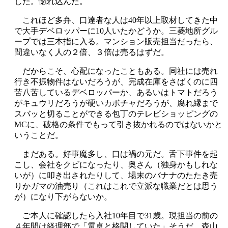
した。惚れ込んだ。
これほど多弁、口達者な人は40年以上取材してきた中
で大手デベロッパーに10人いたかどうか。三菱地所グル
ープでは三本指に入る。マンション販売担当だったら、
間違いなく人の２倍、３倍は売るはずだ。
だからこそ、心配になったこともある。同社には売れ
行き不振物件はないだろうが、完成在庫をさばくのに四
苦八苦しているデベロッパーか、あるいはトマトだろう
がキュウリだろうが硬いカボチャだろうが、腐れ縁まで
スバッと切ることができる包丁のテレビショッピングの
MCに、破格の条件でもって引き抜かれるのではないかと
いうことだ。
まだある。好事魔多し、口は禍の元だ。舌下事件を起
こし、会社をクビになったり、奥さん（独身かもしれな
いが）に叩き出されたりして、場末のバナナのたたき売
りかガマの油売り（これはこれで立派な職業だとは思う
が）になり下がらないか。
ご本人に確認したら入社10年目で31歳。現担当の前の
４年間は経理部で「電卓と格闘していた」そうだ。森山