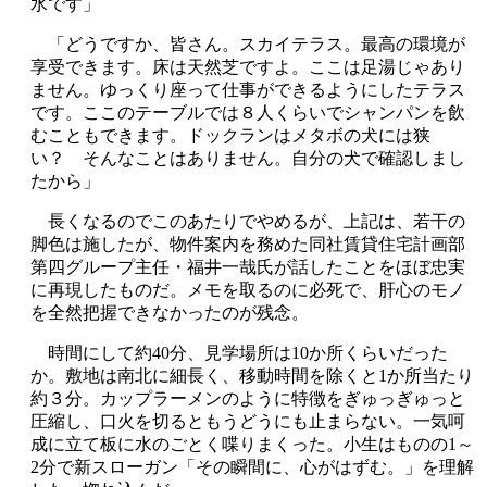
水です」
「どうですか、皆さん。スカイテラス。最高の環境が
享受できます。床は天然芝ですよ。ここは足湯じゃあり
ません。ゆっくり座って仕事ができるようにしたテラス
です。ここのテーブルでは８人くらいでシャンパンを飲
むこともできます。ドックランはメタボの犬には狭
い？ そんなことはありません。自分の犬で確認しまし
たから」
長くなるのでこのあたりでやめるが、上記は、若干の
脚色は施したが、物件案内を務めた同社賃貸住宅計画部
第四グループ主任・福井一哉氏が話したことをほぼ忠実
に再現したものだ。メモを取るのに必死で、肝心のモノ
を全然把握できなかったのが残念。
時間にして約40分、見学場所は10か所くらいだった
か。敷地は南北に細長く、移動時間を除くと1か所当たり
約３分。カップラーメンのように特徴をぎゅっぎゅっと
圧縮し、口火を切るともうどうにも止まらない。一気呵
成に立て板に水のごとく喋りまくった。小生はものの1～
2分で新スローガン「その瞬間に、心がはずむ。」を理解