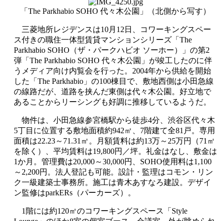
「The Parkhabio SOHO 代々木公園」（北側から写す）
三菱地所レジデンスは10月12日、コワーキングスペー
ス付きの職住一体型賃貸マンションシリーズ「The
Parkhabio SOHO（ザ・パークハビオ ソーホー）」の第2
弾「The Parkhabio SOHO 代々木公園」が竣工したのに伴
うメディア向け内覧会を行った。2004年から供給を開始
した「The Parkhabio」の100棟目で、敷地西側は小田急線
の線路だが、道路を挟んだ東側は代々木公園。好立地で
あることからリーシングも好調に推移しているようだ。
物件は、小田急線参宮橋駅から徒歩4分、渋谷区代々木
5丁目に位置する敷地面積約942㎡、7階建て全81戸。専用
面積は22.23～71.31㎡。月額賃料は約13万～25万円（71㎡
を除く）、平均賃料は19,800円／坪。礼金はなし、敷金は
1か月。管理費は20,000～30,000円、SOHO使用料は1,100
～2,200円。法人登記も可能。設計・監理はコモン・リン
ク一級建築士事務所。施工は青木あすなろ建設。デザイ
ン監修はparkERs（パーカーズ）。
1階には約120㎡のコワーキングスペース「Style