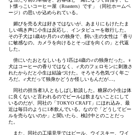
ト懐っこいコーヒー屋（Roasters）です」（同社ホームペ
ージ）の思いか込められている。
媚びを売る犬は好きではないが、あまりにもけたたま
しい鳴き声に小生は反応し、インタビューを敢行した。
その子犬は1歳4か月の♀の独身で、飼い主の女性は「香り
に敏感なの。カメラを向けるとそっぽを向くの」と代返
した。
傍にいたおとなしいもう1匹は4歳の♂の独身だった。♀
犬はコーヒーの香りではなく、♂犬のフェロモンに刺激さ
れたからだと小生は結論づけた。そろそろ色気づく年ご
ろだ。♂犬だって独身かどうか怪しいもんだが…。
同社の担当者3人ともしばし歓談した。糖尿の小生は体
に良くないと言われるのでビールは飲まないことにして
いるのだが、同社の「TOKYO CRAFT」にほれ込み、最
近は毎日のように1本飲んでいる。なので「どうしてビー
ルを売らないのか」と聞いたら、検討中とのことだっ
た。
また、同社の工場見学ではビール、ウイスキー、ワイ