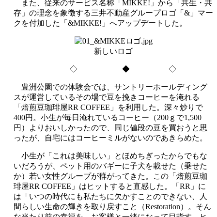
また、従来のサービス名称「MIKKE!」から「共生・共
存」の理念を象徴する三井不動産グループロゴ「&」マー
クを付加した「&MIKKE!」へアップデートした。
新しいロゴ
◇ ◆ ◇
豊洲公園での体験会では、サントリーホールディング
スが運営しているその場で豆を挽きコーヒーを淹れる
「焙煎豆珈琲屋RR COFFEE」を利用した。深々炒りで
400円。小生が毎日淹れているコーヒー（200ｇで1,500
円）よりおいしかったので、同じ値段の豆を買おうと思
ったが、自宅にはコーヒーミルがないのであきらめた。
小生が「これは美味しい」とほめちぎったからでもな
いだろうが、ペット用のバギーに子犬を載せた（乗せた
か）若い女性グループが群がってきた。この「焙煎豆珈
琲屋RR COFFEE」はヒットすると直感した。「RR」に
は「いつの時代にも私たちに欠かすことのできない、人
間らしい生命の輝きを取り戻すこと（Restoration）。そん
な当たり前の幸福を、お客様と一緒になって目指す、ヒ