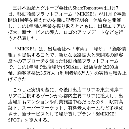
三井不動産とグループ会社のShareTomorrowは11月7
日、移動商業プラットフォーム「MIKKE!」が11月で事業
開始1周年を迎えたのを機に記者説明会・体験会を開催
し、この1年間の事業を振り返るとともに、出店エリアの
拡大、新サービスの導入、ロゴのアップデートなどを行
うと発表した。
「MIKKE!」は、出店会社へ「車両」「場所」「顧客情
報」を提供することで、新たな販路拡大と未開拓の顧客
層へのアプローチを狙った移動商業プラットフォーム
で、この1年間で出店場所は50区画、出店店舗は200店
舗、顧客基盤は3.5万人（利用者約6万人）の実績を積み上
げてきた。
こうした実績を基に、今後は出店エリアを東京湾岸エ
リアに近接するゾーンから都内主要エリアに拡大し、出
店場所もマンションや商業施設中心だったのを、駅前高
架下、スーパーマーケット、有料老人ホームなど多様化
させ、新サービスとして場所貸しプラン「&MIKKE!
SPOT」を導入する。