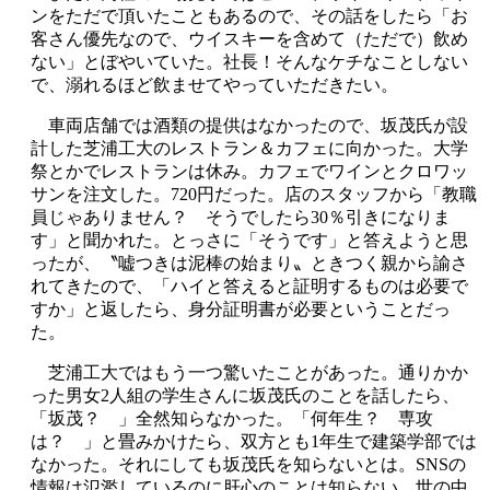
ンをただで頂いたこともあるので、その話をしたら「お
客さん優先なので、ウイスキーを含めて（ただで）飲め
ない」とぼやいていた。社長！そんなケチなことしない
で、溺れるほど飲ませてやっていただきたい。
車両店舗では酒類の提供はなかったので、坂茂氏が設
計した芝浦工大のレストラン＆カフェに向かった。大学
祭とかでレストランは休み。カフェでワインとクロワッ
サンを注文した。720円だった。店のスタッフから「教職
員じゃありません？ そうでしたら30％引きになりま
す」と聞かれた。とっさに「そうです」と答えようと思
ったが、〝嘘つきは泥棒の始まり〟ときつく親から諭さ
れてきたので、「ハイと答えると証明するものは必要で
すか」と返したら、身分証明書が必要ということだっ
た。
芝浦工大ではもう一つ驚いたことがあった。通りかか
った男女2人組の学生さんに坂茂氏のことを話したら、
「坂茂？ 」全然知らなかった。「何年生？ 専攻
は？ 」と畳みかけたら、双方とも1年生で建築学部では
なかった。それにしても坂茂氏を知らないとは。SNSの
情報は氾濫しているのに肝心のことは知らない。世の中