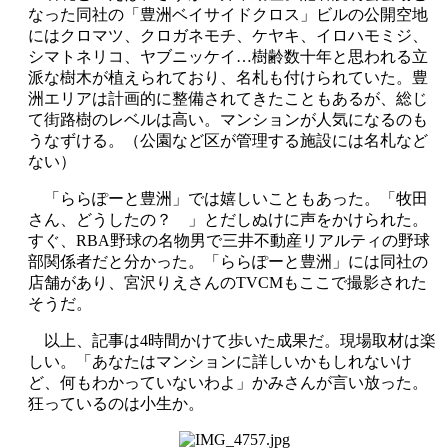
なった同社の「豊洲ベイサイドクロス」ビルの公開空地
にはクロマツ、クロガネモチ、ケヤキ、イロハモミジ、
シマトネリコ、ヤブニッケイ…樹齢数十年と思われる立
派な樹木が植えられており、名札も付けられていた。豊
洲エリアは計画的に整備されてきたこともあるが、総じ
て街路樹のレベルは高い。マンションが人気になるのも
うなずける。（公園など区が管理する施設には名札など
ない）
「ららぽーと豊洲」では嬉しいこともあった。「牧田
さん、どうしたの？ 」とだしぬけに声をかけられた。
すぐ、RBA野球の名物男で三井不動産リアルティの野球
部関係者だと分かった。「ららぽーと豊洲」には同社の
店舗があり、宮沢りえさんのTVCMもここで撮影された
そうだ。
以上、記事は4時間かけて歩いた成果だ。現場取材は楽
しい。「あなたはマンションに詳しいかもしれないけ
ど、何もわかっていないわよ」かみさんが言い放った。
狂っているのは小生か。