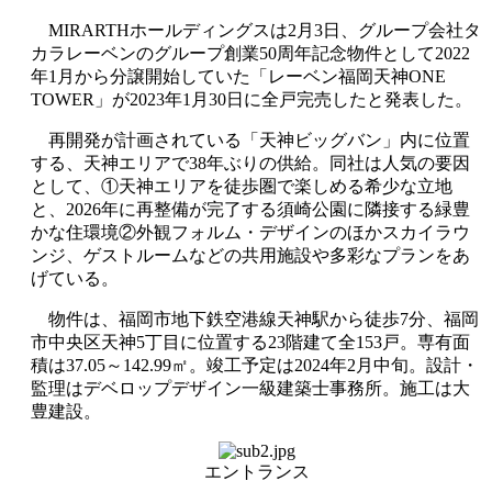
MIRARTHホールディングスは2月3日、グループ会社タ
カラレーベンのグループ創業50周年記念物件として2022
年1月から分譲開始していた「レーベン福岡天神ONE
TOWER」が2023年1月30日に全戸完売したと発表した。
再開発が計画されている「天神ビッグバン」内に位置
する、天神エリアで38年ぶりの供給。同社は人気の要因
として、①天神エリアを徒歩圏で楽しめる希少な立地
と、2026年に再整備が完了する須崎公園に隣接する緑豊
かな住環境②外観フォルム・デザインのほかスカイラウ
ンジ、ゲストルームなどの共用施設や多彩なプランをあ
げている。
物件は、福岡市地下鉄空港線天神駅から徒歩7分、福岡
市中央区天神5丁目に位置する23階建て全153戸。専有面
積は37.05～142.99㎡。竣工予定は2024年2月中旬。設計・
監理はデベロップデザイン一級建築士事務所。施工は大
豊建設。
エントランス