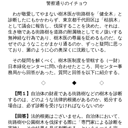
警察通りのイチョウ
わが敬愛してやまない樹木医が街路樹を「健全木」と
診断したにもかかわらず、東京都千代田区は「枯損木」
として議会に報告し、伐採することを決めた。それは、
生き物である街路樹を道路の附属物としてモノ扱いする
無神経な行為であり、樹木医の尊厳を貶めるものだ。な
ぜそのようなことがまかり通るのか、ずっと疑問に思っ
ており、澱のように心の奥深くに沈殿している。
その疑問を解くべく、樹木医制度を管轄する（一財）
日本緑化センターに問い合わせたところ、同センター事
務局から回答があった。質問と回答を以下に紹介する。
◇ ◆ ◇
【問１】
自治体の財産である街路樹などの樹木を診断
するのは、どのような法律的根拠があるのか。処分する
場合は、必ず診断を受けなければならないのか
【回答】
法的根拠はございません。自治体において、
街路樹や公園樹木を伐採する際に「専門家による診断を