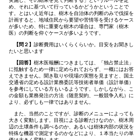
実施し、その結果を見て判断する」というルールを定
め、それに基づいて行っているかどうかということで
す。とはいえ近年は、樹木を自治体の判断のみで伐採を
計画すると、地域住民から要望や苦情等を受けるケース
が多いため、特に重要な樹木の場合は、専門家（樹木
医）の判断を仰ぐケースが多いようです。
【問２】
診断費用はいくらくらいか。目安をお聞きし
たいと思います
【回答】
樹木医報酬につきましては、「独占禁止法」
に抵触するため一律に定められておらず、一概にはお答
えできません。聞き取りや現場の実態を見ますと、国土
交通省の定める設計業務委託等技術者単価（設計単価）
を参考にしている方もいるようです。しかしながら、こ
の金額も業務発注の方法（随意契約、一般競争入札）に
より、必ずしも一律ではありません。
また、当然のことですが、診断のメニューによっても
大きく変動します。目視による診断だけなのか、樹木周
辺の土壌条件も調べるのか、あるいは樹体内部の状況を
特殊な機器で測定するのかなどにより、１本当たりの単
価は大きく変動します。