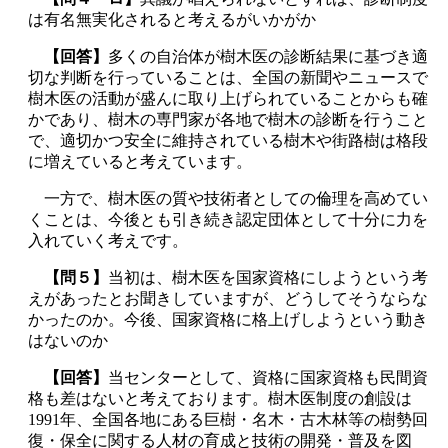
は有名無実化されると考えるがいかがか
【回答】
多くの自治体が樹木医の診断結果に基づき適
切な判断を行っていることは、全国の新聞やニュースで
樹木医の活動が盛んに取り上げられていることからも確
かであり、樹木の専門家が各地で樹木の診断を行うこと
で、適切かつ安全に維持されている樹木や街路樹は格段
に増えていると考えています。
一方で、樹木医の質や技術者としての倫理を高めてい
くことは、今後とも引き続き認定団体として十分に力を
入れていく考えです。
【問５】
当初は、樹木医を国家資格にしようという考
えがあったとお聞きしていますが、どうしてそうならな
かったのか。今後、国家資格に格上げしようという動き
はないのか
【回答】
当センターとして、資格に国家資格も民間資
格も差はないと考えております。樹木医制度の創設は
1991年、全国各地にある巨樹・名木・古木林等の樹勢回
復・保全に関する人材の育成と技術の開発・普及を図