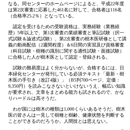
なる。同センターのホームページによると、平成22年度
は第2次審査に応募した461名に対して、合格者は116名
（合格率25.2％）となっている。
認定を受けるための受験資格は、実務経験（業務経
歴）5年以上で、第1次審査の業績審査と筆記試験（択一
式試験＆論述式試験）、第2次審査の樹木医研修として講
義の動画配信（2週間程度）＆6日間の実習及び資格審査
（科目試験・樹種の識別に関する適性試験・面接試験）
に合格した人が樹木医として認定・登録される。
試験の難易度はよく分からないが、合格するには、日
本緑化センターが発刊している必須テキスト「最新・樹
木医の手引き（改訂4版）」（B5判700ページ、定価：
9,350円）を読みこなさないといけないうえ、幅広い知識
が要求され、文章をまとめる能力も試されるので、かな
りハードルは高そうだ。
わが国には樹木の種類は1,000くらいあるそうだ。樹木
医の皆さんは一見して樹種と樹齢、健康状態を判断する
ことができるのだろうか。人間技とは思えない。