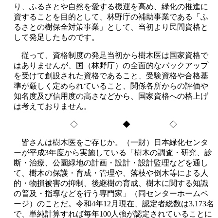
り、ふるさとや自然を愛する機運を高め、緑化の推進に
資することを目的として、林野庁の補助事業である「ふ
るさとの樹保全対策事業」として、当初より民間資格と
して発足したものです。
従って、資格制度の発足当初から樹木医は国家資格で
はありませんが、国（林野庁）の全面的なバックアップ
を受けて創設された資格であること、受験資格や合格基
準が厳しく定められていること、関係各所からの評価や
知名度及び信用度の高さなどから、国家資格への格上げ
は考えておりません。
◇ ◆ ◇
皆さんは樹木医をご存じか。（一財）日本緑化センタ
ーが平成3年度から実施している「樹木の調査・研究、診
断・治療、公園緑地の計画・設計・設計監理などを通し
て、樹木の保護・育成・管理や、落枝や倒木等による人
的・物損被害の抑制、後継樹の育成、樹木に関する知識
の普及・指導などを行う専門家」（同センターホームペ
ージ）のことだ。令和4年12月現在、認定者総数は3,173名
で、単純計算すれば毎年100人強が認定されていることに