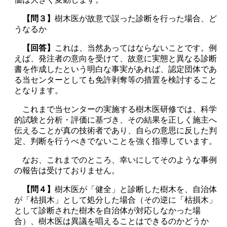
【問３】
樹木医が故意で誤った診断を行った場合、ど
うなるか
【回答】
これは、当然あってはならないことです。例
えば、発注者の意向を受けて、故意に実態と異なる診断
書を作成したという明白な事実があれば、認定団体であ
る当センターとしても免許剥奪等の措置を検討すること
となります。
これまで当センターの実施する樹木医研修では、科学
的試験と分析・評価に基づき、その結果を正しく施主へ
伝えることが真の技術者であり、自らの意思に反した判
定、判断を行うべきでないことを強く指導しています。
なお、これまでのところ、幸いにしてそのような事例
の報告は受けておりません。
【問４】
樹木医が「健全」と診断した樹木を、自治体
が「枯損木」として処分した場合（その逆に「枯損木」
として診断された樹木を自治体が対応しなかった場
合）、樹木医は異議を唱えることはできるのかどうか