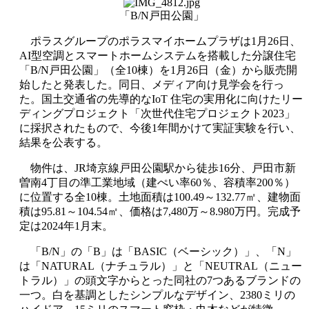
「B/N戸田公園」
ポラスグループのポラスマイホームプラザは1月26日、
AI型空調とスマートホームシステムを搭載した分譲住宅
「B/N戸田公園」（全10棟）を1月26日（金）から販売開
始したと発表した。同日、メディア向け見学会を行っ
た。国土交通省の先導的なIoT 住宅の実用化に向けたリー
ディングプロジェクト「次世代住宅プロジェクト2023」
に採択されたもので、今後1年間かけて実証実験を行い、
結果を公表する。
物件は、JR埼京線戸田公園駅から徒歩16分、戸田市新
曽南4丁目の準工業地域（建ぺい率60％、容積率200％）
に位置する全10棟。土地面積は100.49～132.77㎡、建物面
積は95.81～104.54㎡、価格は7,480万～8.980万円。完成予
定は2024年1月末。
「B/N」の「B」は「BASIC（ベーシック）」、「N」
は「NATURAL（ナチュラル）」と「NEUTRAL（ニュー
トラル）」の頭文字からとった同社の7つあるブランドの
一つ。白を基調としたシンプルなデザイン、2380ミリの