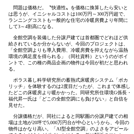
問題は価格だ。〝快適性〟を価格に換算したら安いと
は思うが、イニシャルコストは100万円～300万円超で、
ランニングコストも一般的な住宅の冷暖房費より年間に
して3～4割高になる。
全館空調を装備した分譲戸建ては首都圏でどれほど供
給されているか分からないが、今回のプロジェクトは、
「全館空調よりも導入費用、冷暖房費を抑えながら温熱
環境の満足度を得られる」（同社資料）というのがポイ
ントで、この種の商品企画の物件は今回が初だと思われ
る。
ポラス暮し科学研究所の蓄熱式床暖房システム「ポカ
リッチ」を体験するのは2度目だったが、これまで体感し
たどこの床暖房より暖かかった。同研究所住環境G係長・
福代昇一氏は「どこの全館空調にも負けない」と自信を
見せた。
分譲価格だが、同社によると同駅圏の分譲戸建ての相
場は土地が20坪で5,000万円台が中心というから、今回の
物件はかなり高い。「AI型全館空調」のよさをアピール