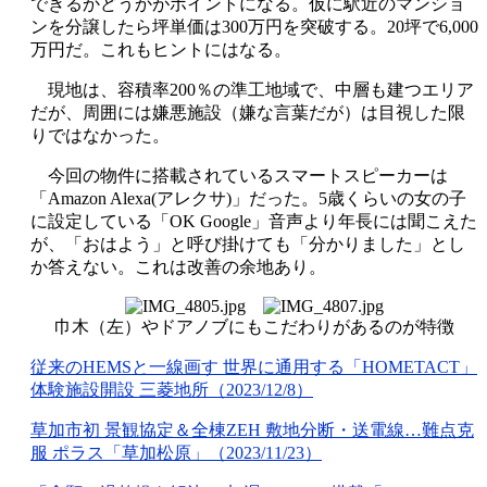
できるかどうかがポイントになる。仮に駅近のマンショ
ンを分譲したら坪単価は300万円を突破する。20坪で6,000
万円だ。これもヒントにはなる。
現地は、容積率200％の準工地域で、中層も建つエリア
だが、周囲には嫌悪施設（嫌な言葉だが）は目視した限
りではなかった。
今回の物件に搭載されているスマートスピーカーは
「Amazon Alexa(アレクサ)」だった。5歳くらいの女の子
に設定している「OK Google」音声より年長には聞こえた
が、「おはよう」と呼び掛けても「分かりました」とし
か答えない。これは改善の余地あり。
巾木（左）やドアノブにもこだわりがあるのが特徴
従来のHEMSと一線画す 世界に通用する「HOMETACT」
体験施設開設 三菱地所（2023/12/8）
草加市初 景観協定＆全棟ZEH 敷地分断・送電線…難点克
服 ポラス「草加松原」（2023/11/23）