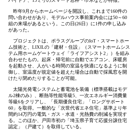
ハイドア、15ミリのスマート窓枠・巾木などが特徴。
昨年9月からホームページを開設し、これまで160件の
問い合わせがあり、モデルハウス事前案内会には50～60
組の来場があるという。この日(26日）に1件の申し込み
があった。
プロジェクトは、ポラスグループのIoT・スマートホー
ム技術と、LIXILの「建材・住設」（スマートホームシス
テム用ホームゲートウェイ「ライフアシスト2」）を組み
合わせたもの。起床・帰宅前に自動でエアコン、床暖房
を起動させ、人がいる時間の室温を快適になるように制
御し、室温度が規定値を超えた場合は自動で採風窓を開
けたり閉めたりすることが可能。
太陽光発電システムと蓄電池を装備（標準搭載はモデ
ル2棟のみ）、断熱等性能等級5、一次エネルギー消費量
等級6をクリアし、「長期優良住宅」「ロングサポート
60」を取得。一般的な「次世代省エネ住宅」基準より年
間約14万円の電気・ガス・水道・光熱費の削減を実現す
る。このほか、戸田市初の「埼玉県子育て応援分譲住宅
認定」（戸建て）を取得している。