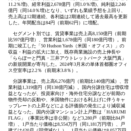
11.2％増)、経常利益2,678億円（同1.0％増)、純利益2,246
億円（同14.0％増)となり、いずれも業績予想を上回り、
売上高は12期連続、各利益は2期連続して過去最高を更新
した。年間配当は84円（前期62円）に増配。
セグメント別では、賃貸事業は売上高8,150億円（前期
比597億円増）、営業利益1,678億円（同180億円増）。前
期に竣工した「50 Hudson Yards（米国・オフィス）」の
収益・利益の拡大に加え、既存商業施設の売上伸長や
「ららぽーと門真・三井アウトレットパーク 大阪門真」
の新規開業が寄与した。2024年3月末の単体首都圏オフィ
ス空室率は2.2％（前期末3.8％）。
分譲事業は、売上高6,276億円（前期比140億円減）、営
業利益1,319億円（同138億円減）。国内分譲住宅は増収増
益となったが、投資家向け・海外住宅分譲などが前期の
物件売却の反動や、米国物件における利上げに伴うキャ
ップレートの上昇などによる評価損の発生により減収減
益となった。国内分譲マンション計上戸数は「HARUMI
FLAG」（事業比率は非公開）など3,280戸（前期比84戸
増）、1戸当たり価格は8,554万円（同1,181万円増）、戸
建ては420戸（同増減なし）、1戸当たり価格は8,057万円