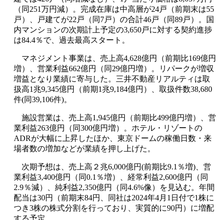
（同251万円減）。完成在庫は中高層が24戸（前期末は55
戸）、戸建てが22戸（同7戸）の合計46戸（同89戸）。国
内マンションの次期計上予定の3,650戸に対する契約進捗
は84.4％で、過去最高スタート。
マネジメント事業は、売上高4,628億円（前期比169億円
増）、営業利益662億円（同29億円増）。リパークが増収
増益となり業績に寄与した。三井不動産リアルティは取
扱高1兆9,345億円（前期1兆9,184億円）、取扱件数38,680
件(同39,106件)。
施設営業は、売上高1,945億円（前期比499億円増）、営
業利益263億円（同300億円増）。ホテル・リゾートの
ADRが大幅に上昇したほか、東京ドームの稼働日数・来
場者数の増加などが業績を押し上げた。
次期予想は、売上高２兆6,000億円(前期比9.1％増)、営
業利益3,400億円（同0.1％増）、経常利益2,600億円（同
2.9％減）、純利益2,350億円（同4.6%像）を見込む。年間
配当は30円（前期末84円、同社は2024年4月1日付で1株に
つき3株の株式分割を行っており、実質的に90円）に増配
する予定。