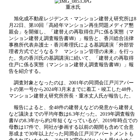
重水氏
旭化成不動産レジデンス・マンション建替え研究所は8
月22日、第10回「高経年マンション再生問題メディア懇
親会」を開催し、「建替えの再取得住戸に係る実態（マ
ンション建替え調査報告書Ⅷ）」報告と、香川総合法律
事務所代表弁護士・香川希理氏による基調講演「外部管
理者方式でどうなる？ マンション管理の未来」を行っ
た。先の香川氏の基調講演に続いて、「建替えの再取得
住戸に係る実態（マンション建替え調査報告書Ⅷ）」報
告を紹介する。
調査対象となったのは、2001年の同潤会江戸川アパー
トの第一号から2024年3月末までに着工・竣工した48件。
マンション建替え研究所所長・重水丈人氏が報告した。
報告によると、全48件の建替えなどの発意から建替え
など議決までの平均年数は6.3年だった。2019年調査報告
書Ⅳの8.3年から約2年短くなっているが、2019年時点での
母数は17件で、同社が参画する以前の期間も含めて合意
形成まで30年以上だった同潤会江戸川アパートメントも