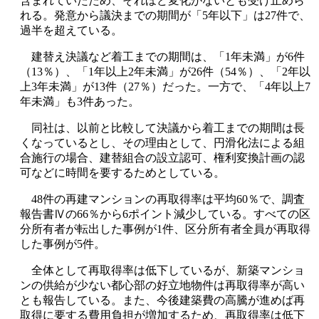
含まれていたため、それほど変化がないとも受け止めら
れる。発意から議決までの期間が「5年以下」は27件で、
過半を超えている。
建替え決議など着工までの期間は、「1年未満」が6件
（13％）、「1年以上2年未満」が26件（54％）、「2年以
上3年未満」が13件（27％）だった。一方で、「4年以上7
年未満」も3件あった。
同社は、以前と比較して決議から着工までの期間は長
くなっているとし、その理由として、円滑化法による組
合施行の場合、建替組合の設立認可、権利変換計画の認
可などに時間を要するためとしている。
48件の再建マンションの再取得率は平均60％で、調査
報告書Ⅳの66％から6ポイント減少している。すべての区
分所有者が転出した事例が1件、区分所有者全員が再取得
した事例が5件。
全体として再取得率は低下しているが、新築マンショ
ンの供給が少ない都心部の好立地物件は再取得率が高い
とも報告している。また、今後建築費の高騰が進めば再
取得に要する費用負担が増加するため、再取得率は低下