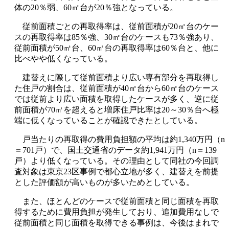
体の20％弱、60㎡台が20％強となっている。
従前面積ごとの再取得率は、従前面積が20㎡台のケー
スの再取得率は85％強、30㎡台のケースも73％強あり、
従前面積が50㎡台、60㎡台の再取得率は60％台と、他に
比べやや低くなっている。
建替えに際して従前面積より広い専有部分を再取得し
た住戸の割合は、従前面積が40㎡台から60㎡台のケース
では従前より広い面積を取得したケースが多く、逆に従
前面積が70㎡を超えると増床住戸比率は20～30％台へ極
端に低くなっていることが確認できたとしている。
戸当たりの再取得の費用負担額の平均は約1,340万円（n
＝701戸）で、国土交通省のデータ約1,941万円（n＝139
戸）より低くなっている。その理由として同社の今回調
査対象は東京23区事例で都心立地が多く、建替えを前提
とした評価額が高いものが多いためとしている。
また、ほとんどのケースで従前面積と同じ面積を再取
得するために費用負担が発生しており、追加費用なしで
従前面積と同じ面積を取得できる事例は、今後はまれで