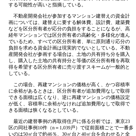
する可能性が高いと指摘している。
不動産開発会社が参加するマンション建替えの資金計
画については、建替えに要する解体費、設計費、建築費
などを区分所有者が応分の負担をすることになるが、高
経年マンションでは区分所有者の高齢化・多様化が進ん
でいるため、すべての区分所有者、単に原則通り応分の
負担を求める資金計画は現実的でないとしている。不動
産開発会社が参画する場合は、土地の共有持ち分を購入
し、購入した土地の共有持分と等価の区分所有権を再取
得を希望する区分所有者に売り渡すスキームが一般的と
している。
この場合、再建マンションの価格が高く、かつ容積率
に余裕があるときは、区分所有者が追加費用なしで取得
できる面積は広くなり、逆に再建マンションの価格設定
が低く、容積率に余裕がなければ追加費用なしで取得で
きる面積は狭くなるとしている。
最近の建替事例の再取得住戸に係る分析では、東京23
区の同社事例10件（n＝1,039戸）で従前面積ごとで一番多
いのは50㎡台で約46％、30㎡台と40㎡台を合わせると全