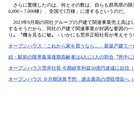
さらに驚嘆したのは、何とその数は、自らも群馬県の限界集
6,000～7,000棟）、全国で1万棟」に達するというのだ。
2023年9月期の同社グループの戸建て関連事業売上高は5,
するそうだから、同社の戸建て関連事業が好調な要因の一
り〟〝機を見るに敏〟－いかにも荒井正昭社長が考えそう
オープンハウス「これから家を買うなら…」新築戸建て一都三県
続・駅前の限界集落後期高齢者は4人に1人の割合〝死中に活〟光
オープンハウス荒井社長 今期経常利益50億円達成に自信（201
オープンハウス ９月期決算予想 過去最高の増収増益へ（2009