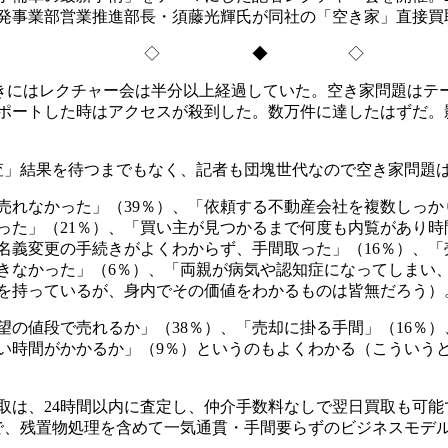
発事業部営業推進部長・須藤光輝氏が同社の「空き家」直接買
◇ ◆ ◇
ときにはレクチャー会は半分以上経過していた。空き家問題はテ
ポートした時はアクセスが殺到した。数万件に達したはずだ。
調査」結果を待つまでもなく、記者も団塊世代なので空き家問題
れなかった」（39％）、「依頼する不動産会社を複数しっか
った」（21％）、「買い主が見つかるまで何度も内覧があり時
「名義変更の手続きがよくわからず、手間取った」（16％）、
できなかった」（6％）、「両親が病気や認知症になってしまい
を持っているが、身内でその価値をわかるものは皆無だろう）
の値段で売れるか」（38％）、「売却に掛る手間」（16％）
らい時間がかかるか」（9％）というのもよくわかる（こういう
は、24時間以内に査定し、仲介手数料なしで翌日買取も可能
で、残置物処理を含めて一気通貫・手間要らずのビジネスモデ