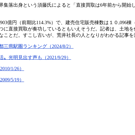
落出身という須藤氏によると「直接買取は6年前から開始しており
903億円（前期比114.3%）で、建売住宅販売棟数は１０,0
つに直接買取が奏功しているともいえそうだ。記者は、土地を
なことだ。すこし古いが、荒井社長の人となりがわかる記事を
駅圏ランキング（2024/8/2）
明見出す声も（2021/9/29）
0/1/26）
/5/19）