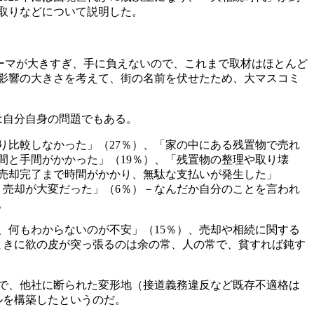
取りなどについて説明した。
ーマが大きすぎ、手に負えないので、これまで取材はほとんど
影響の大きさを考えて、街の名前を伏せたため、大マスコミ
は自分自身の問題でもある。
り比較しなかった」（27％）、「家の中にある残置物で売れ
間と手間がかかった」（19％）、「残置物の整理や取り壊
「売却完了まで時間がかかり、無駄な支払いが発生した」
、売却が大変だった」（6％）－なんだか自分のことを言われ
。
、何もわからないのが不安」（15％）、売却や相続に関する
ときに欲の皮が突っ張るのは余の常、人の常で、貧すれば鈍す
で、他社に断られた変形地（接道義務違反など既存不適格は
ルを構築したというのだ。