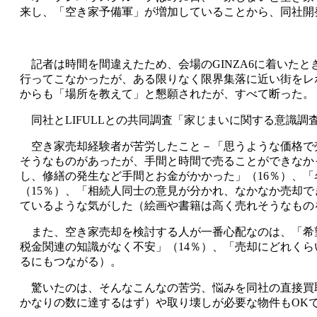
来し、「空き家予備軍」が増加していることから、同社開
記者は時間を間違えたため、会場のGINZA6に着いた
行ってこなかったが、ある限りなく限界集落に近い街をレ
からも「場所を教えて」と懇願されたが、すべて断った。
同社とLIFULLとの共同調査「家じまいに関する意識
空き家売却経験者が苦労したこと－「思うような価格で売
そうなものがあったが、手間と時間で売ることができなか
し、修繕の発生など手間とお金がかかった」（16％）、
（15％）、「相続人同士の意見が分かれ、なかなか売却
ているような気がした（絵画や書籍は高く売れそうなもの
また、空き家売却を検討する人が一番心配なのは、「希望
税金関連の知識がなく不安」（14％）、「売却にどれく
るにもつながる）。
驚いたのは、そんなこんなの苦労、悩みを同社の直接買取
かなりの数に達するはず）や取り壊しが必要な物件もOK