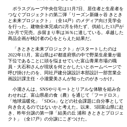
ポラスグループ中央住宅は
11
月
7
日、居住者と生産者を
つなぐプロジェクトの第二弾「リーズン新鎌ヶ谷 きとき
と未来プロジェクト」（全
14
戸）のメディア向け見学会
を行った。建物全体完成の
2
月を待たず、供給した
13
戸が
2
か月で完売。歩留まり率は
36
％に達している。卓越した
商品企画が検討者の心をとらえた結果だ。
「きときと未来プロジェクト」がスタートしたのは
2022
年
11
月。富山県は
47
都道府県の中で野菜生産量が最
下位であることに頭を悩ませていた富山青果市場の職
員・大石和さんが現状を何とかしたいとホームページで
呼び掛けたのを、同社戸建分譲設計本部設計一部営業企
画設計課主任・小瀧愛美さんが知ったのがきっかけ。
小瀧さんは、
SNS
やりモートとリアルな体験を組み合
わせれば、富山県産の食（農）を通じて「フードロス」
「地球温暖化」「
SDGs
」などの社会課題に自分事として
向き合えるのではないかと考えた。以来、
5
回富山県に赴
き、昨年分譲の第一弾「結美の丘 浦和 きときとプロジェ
クト」（全
17
戸）の分譲にこぎつけた。