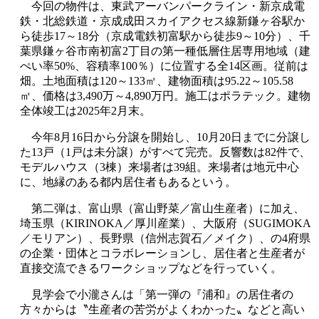
今回の物件は、東武アーバンパークライン・新京成電
鉄・北総鉄道・京成成田スカイアクセス線新鎌ヶ谷駅か
ら徒歩
17
～
18
分（京成電鉄初富駅から徒歩
9
～
10
分）、千
葉県鎌ヶ谷市南初富
2
丁目の第一種低層住居専用地域（建
ぺい率
50%
、容積率
100
％）に位置する全
14
区画。従前は
畑。土地面積は
120
～
133
㎡、建物面積は
95.22
～
105.58
㎡、価格は
3,490
万～
4,890
万円。施工はポラテック。建物
全体竣工は
2025
年
2
月末。
今年
8
月
16
日から分譲を開始し、
10
月
20
日までに分譲し
た
13
戸（
1
戸は未分譲）がすべて完売。反響数は
82
件で、
モデルハウス（
3
棟）来場者は
39
組。来場者は地元中心
に、地縁のある都内居住者もあるという。
第二弾は、富山県（富山野菜／富山生産者）に加え、
埼玉県（
KIRINOKA
／厚川産業）、大阪府（
SUGIMOKA
／モリアン）、長野県（信州志賀石／メイク）、の
4
府県
の企業・団体とコラボレーションし、居住者と生産者が
直接交流できるワークショップなどを行っていく。
見学会で小瀧さんは「第一弾の『浦和』の居住者の
方々からは〝生産者の苦労がよくわかった〟などと高い