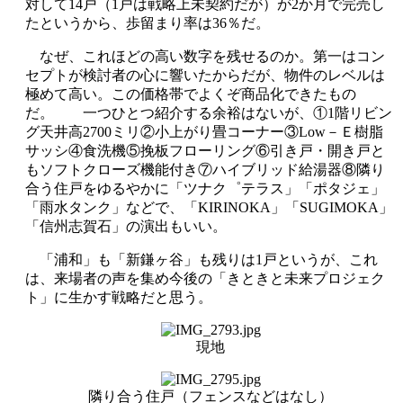
対して
14
戸（
1
戸は戦略上未契約だが）が
2
か月で完売し
たというから、歩留まり率は
36
％だ。
なぜ、これほどの高い数字を残せるのか。第一はコン
セプトが検討者の心に響いたからだが、物件のレベルは
極めて高い。この価格帯でよくぞ商品化できたもの
だ。 一つひとつ紹介する余裕はないが、①
1
階リビン
グ天井高
2700
ミリ②小上がり畳コーナー③
Low
－Ｅ樹脂
サッシ④食洗機⑤挽板フローリング⑥引き戸・開き戸と
もソフトクローズ機能付き⑦ハイブリッド給湯器⑧隣り
合う住戸をゆるやかに「ツナク゜テラス」「ポタジェ」
「雨水タンク」などで、「
KIRINOKA
」「
SUGIMOKA
」
「信州志賀石」の演出もいい。
「浦和」も「新鎌ヶ谷」も残りは
1
戸というが、これ
は、来場者の声を集め今後の「きときと未来プロジェク
ト」に生かす戦略だと思う。
現地
隣り合う住戸（フェンスなどはなし）