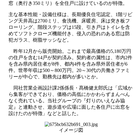
窓（奥行き
350
ミリ）を全住戸に設けているのが特徴。
主な基本性能・設備仕様は、長期優良住宅認定、
1
階リビ
ング天井高は
2700
ミリ、食洗機、床暖房、床は突き板フ
ローリング、階段ステップは
15
段、引き戸はトイレを含
めてソフトクローズ機能付き、侵入の恐れのある窓は防
犯ガラス、樹脂サッシなど。
昨年
12
月から販売開始。これまで最高価格の
5,180
万円
の住戸を含む
14
戸が契約済み。契約者の属性は、市内
2
件
を含み県内居住者が
8
件、都内
4
件を含み県外居住者が
6
件。世帯年収は
500
～
800
万円。
20
～
30
代の共働きファミ
リーが中心で、勤務先は都内が多いとか。
同社営業企画設計課
2
係係長・髙橋健太郎氏は「広域か
ら集客ができており、価格の高低にかかわらずまんべん
なく売れている。当社グループの『灯りのいえなみ協
定』と連動させ、遊歩道や広場に面した各住戸に出窓を
設けたのが特徴」などと話した。
イメージ図