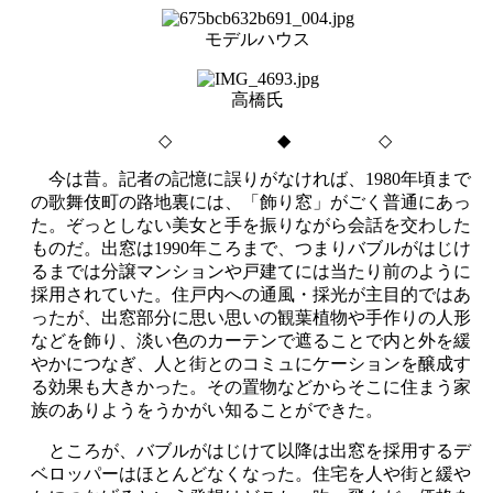
モデルハウス
高橋氏
◇
◆
◇
今は昔。記者の記憶に誤りがなければ、
1980
年頃まで
の歌舞伎町の路地裏には、「飾り窓」がごく普通にあっ
た。ぞっとしない美女と手を振りながら会話を交わした
ものだ。出窓は
1990
年ころまで、つまりバブルがはじけ
るまでは分譲マンションや戸建てには当たり前のように
採用されていた。住戸内への通風・採光が主目的ではあ
ったが、出窓部分に思い思いの観葉植物や手作りの人形
などを飾り、淡い色のカーテンで遮ることで内と外を緩
やかにつなぎ、人と街とのコミュにケーションを醸成す
る効果も大きかった。その置物などからそこに住まう家
族のありようをうかがい知ることができた。
ところが、バブルがはじけて以降は出窓を採用する
デ
ベロッパーはほとんどなくなった。住宅を人や街と緩や