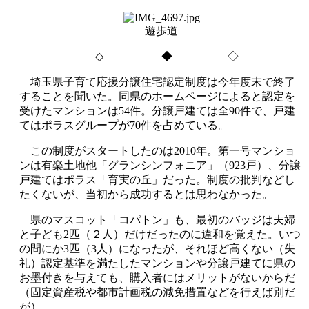
遊歩道
◇
◆ ◇
埼玉県子育て応援分譲住宅認定制度は今年度末で終了
することを聞いた。同県のホームページによると認定を
受けたマンションは
54
件。分譲戸建ては全
90
件で、戸建
てはポラスグループが
70
件を占めている。
この制度がスタートしたのは
2010
年。第一号マンショ
ンは有楽土地他「グランシンフォニア」（
923
戸）、分譲
戸建てはポラス「育実の丘」だった。制度の批判などし
たくないが、当初から成功するとは思わなかった。
県のマスコット「コパトン」も、最初のバッジは夫婦
と子ども
2
匹（２人）だけだったのに違和を覚えた。いつ
の間にか
3
匹（
3
人）になったが、それほど高くない（失
礼）認定基準を満たしたマンションや分譲戸建てに県の
お墨付きを与えても、購入者にはメリットがないからだ
（固定資産税や都市計画税の減免措置などを行えば別だ
が）。