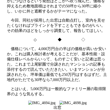
かにつなげるという発想はどこかへ吹っ飛んだ。価格を
抑えるため敷地面積はそれまでの
50
坪から
30
坪に縮小
し、いかに外と遮断するかがテーマになった。
今回、同社が採用した出窓は自動点灯し、室内を見せ
たくなければブラインドを下すこともできるのがいい。
その効果のほどをしっかり調査して、報告してほしい。
◇
◆ ◇
価格について。4,000
万円台の半ばの価格が高いか安い
か。これは購入検討者が考えることだが、基本性能・設
備仕様レベルからいって、ものすごく安いと記者は思っ
た。これまで上尾駅圏で分譲されたマンションの記事も
添付するので読んでいただきたい。いまマンションが分
譲されたら、坪単価は最低でも
250
万円はするはずだ。土
地代がただでも
30
坪なら
7,000
万円以上だ。
とはいえ、5,000万円は一般的なファミリー層の取得限
界のような気もする。
出窓