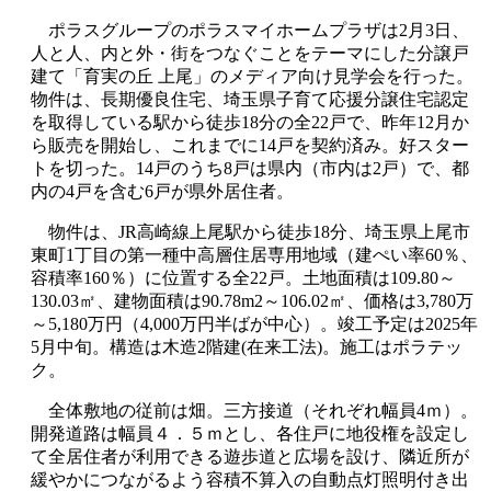
ポラスグループのポラスマイホームプラザは
2
月
3
日、
人と人、内と外・街をつなぐことをテーマにした分譲戸
建て「育実の丘 上尾」のメディア向け見学会を行った。
物件は、長期優良住宅、埼玉県子育て応援分譲住宅認定
を取得している駅から徒歩
18
分の全
22
戸で、昨年
12
月か
ら販売を開始し、これまでに
14
戸を契約済み。好スター
トを切った。
14
戸のうち
8
戸は県内（市内は
2
戸）で、都
内の
4
戸を含む
6
戸が県外居住者。
物件は、
JR
高崎線上尾駅から徒歩
18
分、埼玉県上尾市
東町
1
丁目の第一種中高層住居専用地域（建ぺい率
60
％、
容積率
160
％）に位置する全
22
戸。土地面積は
109.80
～
130.03
㎡、建物面積は
90.78m2
～
106.02
㎡、価格は
3,780
万
～
5,180
万円（
4,000
万円半ばが中心）。竣工予定は
2025
年
5
月中旬。構造は木造
2
階建
(
在来工法
)
。施工はポラテッ
ク。
全体敷地の従前は畑。三方接道（それぞれ幅員
4
ｍ）。
開発道路は幅員４．５ｍとし、各住戸に地役権を設定し
て全居住者が利用できる遊歩道と広場を設け、隣近所が
緩やかにつながるよう容積不算入の自動点灯照明付き出