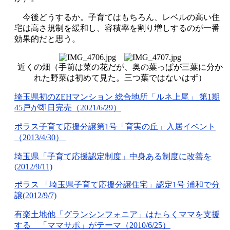
今後どうするか。子育てはもちろん、レベルの高い住
宅は高さ規制を緩和し、容積率を割り増しするのが一番
効果的だと思う。
近くの畑（手前は菜の花だが、奥の葉っぱが三葉に分か
れた野菜は初めて見た。三つ葉ではないはず）
埼玉県初のZEH
マンション
総合地所
「ルネ上尾」
第1
期
45
戸が即日完売
（2021/6/29
）
ポラス子育て応援分譲第1
号「育実の丘」入居イベント
（2013/4/30
）
埼玉県「子育て応援認定制度」中身ある制度に改善を
(2012/9/11)
ポラス
「埼玉県子育て応援分譲住宅」認
定1
号
浦和で分
譲(2012/9/7)
有楽土地他「グランシンフォニア」はたらくママを支援
する 「ママサポ」がテーマ（
2010/6/25
）