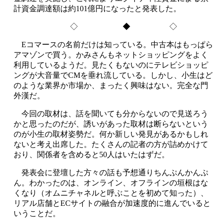
計資金調達額は約101億円になったと発表した。
◇ ◆ ◇
Eコマースの名前だけは知っている。中古本はもっぱら
アマゾンで買う。かみさんもネットショッピングをよく
利用しているようだ。見たくもないのにテレビショッピ
ングが大音量でCMを垂れ流している。しかし、小生はど
のような業界か市場か、まったく興味はない。完全な門
外漢だ。
今回の取材は、話を聞いても分からないので見送ろう
かと思ったのだが、誘いがあった取材は断らないという
のが小生の取材姿勢だ。何か新しい発見があるかもしれ
ないと考え出席した。たくさんの記者の方が詰めかけて
おり、関係者を含めると50人はいたはずだ。
発表会に登壇した方々の話も予想通りちんぷんかんぷ
ん。わかったのは、オンライン、オフラインの垣根はな
くなり（オムニチャネルと呼ぶことを初めて知った）、
リアル店舗とECサイトの融合が加速度的に進んでいると
いうことだ。