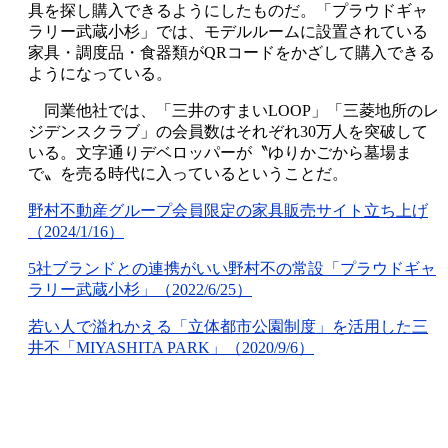
具を探し購入できるようにしたものだ。「プラウドギャ
ラリー武蔵小杉」では、モデルルームに設置されている
家具・調度品・食器類がQRコードをかざして購入できる
ようになっている。
同業他社では、「三井のすまいLOOP」「三菱地所のレ
ジデンスクラブ」の会員数はそれぞれ30万人を突破して
いる。文字通りデベロッパーが〝ゆりかごから墓場ま
で〟を売る時代に入っているということだ。
野村不動産グループ会員限定の家具販売サイト立ち上げ
（2024/1/16）
5社ブランドとの連携がいい野村不の常設「プラウドギャ
ラリー武蔵小杉」（2022/6/25）
若い人で溢れかえる「立体都市公園制度」を活用した三
井不「MIYASHITA PARK」（2020/9/6）