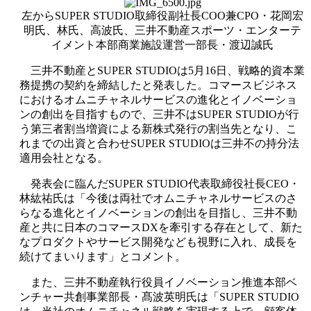
左からSUPER STUDIO取締役副社長COO兼CPO・花岡宏
明氏、林氏、高波氏、三井不動産スポーツ・エンターテ
イメント本部商業施設運営一部長・渡辺誠氏
三井不動産とSUPER STUDIOは5月16日、戦略的資本業
務提携の契約を締結したと発表した。コマースビジネス
におけるオムニチャネルサービスの進化とイノベーショ
ンの創出を目指すもので、三井不はSUPER STUDIOが行
う第三者割当増資による新株式発行の割当先となり、こ
れまでの出資と合わせSUPER STUDIOは三井不の持分法
適用会社となる。
発表会に臨んだSUPER STUDIO代表取締役社長CEO・
林紘祐氏は「今後は両社でオムニチャネルサービスのさ
らなる進化とイノベーションの創出を目指し、三井不動
産と共に日本のコマースDXを牽引する存在として、新た
なプロダクトやサービス開発なども視野に入れ、成長を
続けてまいります」とコメント。
また、三井不動産執行役員イノベーション推進本部ベ
ンチャー共創事業部長・髙波英明氏は「SUPER STUDIO