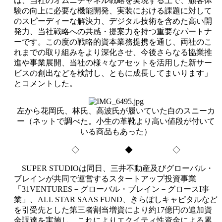
は、当社のオムニチャネル戦略を実現する上で、顧客体
験の向上に必要な機能開発、実装における課題に対して
のスピーディーな解決力、デジタル技術を含めた高い開
発力、当社戦略への共感・提案力を持つ重要なパートナ
ーです。この度の戦略的資本業務提携を通じ、両社のこ
れまでの取り組みをより深化させ、今後さらなる協業推
進や事業展開、当社の様々なアセットを活用した新サー
ビスの創出などを検討し、ともに成長してまいります」
とコメントした。
左から花岡氏、林氏、高波氏が履いていた白のスニーカ
ー（ネットで調べた。小生の革靴より高い値段が付いて
いる商品もあった）
◇ ◆ ◇
SUPER STUDIOは同日、三井不動産及びグローバル・
ブレインが共同で運営するスタートアップ投資事業
「31VENTURES－グローバル・ブレイン－グロースI事
業」、ALL STAR SAAS FUND、きらぼしキャピタルなど
を引受先とした第三者割当増資により約17億円の追加資
金調達を実施し、これによりエクイティ性資金による累