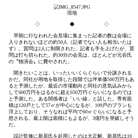
現地
◇ ◆ ◇
早朝に行なわれた会見場に集まった記者の数は会場に
入りきれないほどの
約50
人（記者でない人も相当いたは
ず）。質問は
2
人に制限された。記者も手を上げたが、質
問は打ち切られた。約
30
分の会見は、ほとんどが元谷氏
の〝独演会〟に費やされた。
聞きたいことは、いったいいくらぐらいで分譲される
かだ。同社が用地を取得した段階では坪単価
500
万円もあ
ると予測したが、最近の市場動向と同社の意気込みから
して
600
万円をはるかに超え
650
万円ぐらいになるのでは
と予測した。ある関係者は「いい線」と話した。専有面
積は
120
戸として
57
㎡が中心になるが、
109
戸のプランも
浮上しており、そうなれば平均で
60
㎡ぐらいになると予
想される。最上階は面積にもよるが、
3
億円を突破しそう
だ。
設計監修に新居氏を起用したのは大正解。新居氏は10