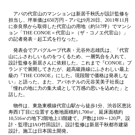
アパの代官山のマンションは新居千秋氏が設計監修を
担当し、坪単価は
650
万円－アパは
9
月
20
日、
2011
年
11
月
に奈良県から取得した代官山の用地（約
517
坪）でマンシ
ョン「
THE CONOE
＜代官山＞（ザ・コノエ代官山）」
の記者発表・起工式を行なった。
発表会でアパグループ代表・元谷外志雄氏は、「代官
山にふさわしいものをつくるため、一層気合を入れて、
設計監修を新居さんに依頼した。これまで『
CONOE
』ブ
ランドで展開してきたが、超高級路線にふさわしい最上
級の『
THE CONOE
』にした。現段階で価格は発表しな
い」と語った。また、アパホテルの元谷芙美子社長は
「憧れの地に力の集大成として万感の思いを込めた」と
話した。
物件は、東急東横線代官山駅から徒歩
1
分、渋谷区恵比
寿西
1
丁目に位置する敷地面積約
1,700
㎡、延床面積約
10,516
㎡の地下
2
階地上
13
階建て。戸数は109～120戸。設
計・監理は
IAO
竹田設計。設計監修は新居千秋都市建築
設計。施工は日本国土開発。