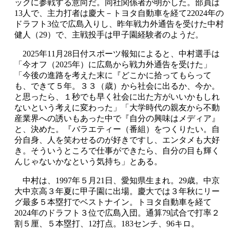
ックに参戦する意向だ。同社関係者が明かした。部員は
13人で、主力打者は慶大－トヨタ自動車を経て22024年の
ドラフト3位で広島入りし、昨年戦力外通告を受けた中村
健人（29）で、主戦投手は甲子園経験者のようだ。
2025年11月28日付スポーツ報知によると、中村選手は
「今オフ（2025年）に広島から戦力外通告を受けた」
「今後の進路を考えた末に『どこかに拾ってもらって
も、できて５年。３３（歳）から社会に出るか、今か。
と思ったら、１秒でも早く社会に出た方がいいかもしれ
ないという考えに変わった」「大学時代の親友から不動
産業界への誘いもあった中で『自分の興味はメディア』
と、決めた。『バラエティー（番組）をつくりたい。自
分自身、人を笑わせるのが好きですし、エンタメも大好
き。そういうところで仕事ができたら、自分の目も輝く
んじゃないかなという気持ち」とある。
中村は、1997年５月21日、愛知県生まれ。29歳。中京
大中京高３年夏に甲子園に出場。慶大では３年秋にリー
グ最多５本塁打でベストナイン。トヨタ自動車を経て
2024年のドラフト３位で広島入団。通算79試合で打率２
割５厘、５本塁打、12打点。183センチ、96キロ。