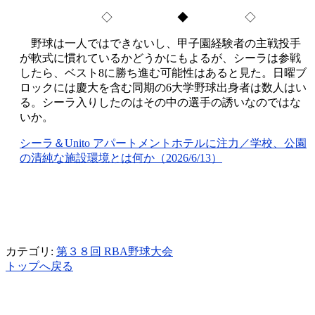
◇ ◆ ◇
野球は一人ではできないし、甲子園経験者の主戦投手
が軟式に慣れているかどうかにもよるが、シーラは参戦
したら、ベスト8に勝ち進む可能性はあると見た。日曜ブ
ロックには慶大を含む同期の6大学野球出身者は数人はい
る。シーラ入りしたのはその中の選手の誘いなのではな
いか。
シーラ＆Unito アパートメントホテルに注力／学校、公園
の清純な施設環境とは何か（2026/6/13）
カテゴリ:
第３８回 RBA野球大会
トップへ戻る