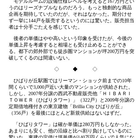
モデルルームの設備仕様レベルを考えると167万円とい
うのはリーズナブルなものだろう。もっと独創的な商品
企画を期待していたのだが、それはなかった。期分けせ
ず一挙に144戸を販売するというのには驚いた。販売担当
者は十分手ごたえを感じていた。
後者の単価はやや高いという印象を受けたが、今後の
単価上昇を考慮すると相場とも受け止めることができ
る。都下の郊外部でも徒歩圏マンションが坪200万円を突
破してくるのは間違いない。
◇ ◆ ◇
ひばりが丘駅圏ではリーマン・ショック前までの10年
間くらいで3,000戸近い大量のマンションが供給された。
しかし、2007年分譲の西武不動産販売他「ＨＩＢＡＲＩ
ＴＯＷＥＲ（ひばりタワー）」（322戸）と2009年分譲の
定期借地権付きの東京建物「Brillia City ひばりが丘」
（356戸）を最後にほとんど新規供給はないはずだ。
「ひばりタワー」は確か単価は280万円もしなかった。
あまりにも安く、他の沿線と比べ割り負けしているのに
驚いた。東建の定借は坪単価が140万円くらいで人気にな