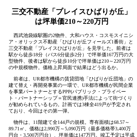
三交不動産「プレイスひばりが丘」
は坪単価210～220万円
西武池袋線駅圏の2物件、大和ハウス・コスモスイニシ
ア・オリックス不動産「ひばりが丘フィールズ1番街」と
三交不動産「プレイスひばりが丘」を見学した。前者は
駅から徒歩18分（バス6分徒歩2分）で坪単価167万円の大
型物件、後者は駅から徒歩10分で坪単価は210～220万円
の中規模物件。価格上昇局面で結果はどう出るか。
前者は、UR都市機構の賃貸団地「ひばりが丘団地」の
建て替え・再開発事業の一環で、UR都市機構が民間企業
を事業パートナーとするPPP(パブリック・プライベー
ト・パートナーシップ＝官民連携)手法によって街づくり
が勧められているもの。計画では3棟全419戸が予定され
ており、今回はその第一弾。
物件は、11階建て全144戸の規模。専有面積は68.57～
89.71㎡、価格は2,990万～5,090万円（最多価格帯3,400万
円台・3,500万円台）、坪単価は147万円。竣工予定は平成