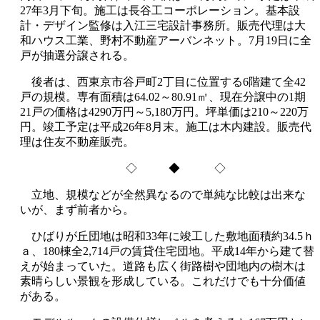
27年3月下旬。施工は長谷工コーポレーション。基本設
計・デザイン監修は入江三宅設計事務所。販売代理は大
和ハウス工業、野村不動産アーバンネット。7月19日に全
戸が抽選分譲される。
後者は、西東京市谷戸町2丁目に位置する6階建て全42
戸の規模。専有面積は64.02～80.91㎡、現在分譲中の1期
21戸の価格は4290万円～5,180万円。坪単価は210～220万
円。竣工予定は平成26年8月末。施工は木内建設。販売代
理は住友不動産販売。
◇ ◆ ◇
立地、規模などが全然異なるので単純な比較は出来な
いが、まず前者から。
ひばりが丘団地は昭和33年に竣工した敷地面積約34.5ｈ
ａ、180棟全2,714戸の賃貸住宅団地。平成14年から建て替
えが始まっていた。道路も広く街路樹や団地内の樹木は
素晴らしい景観を形成している。これだけでも十分価値
がある。