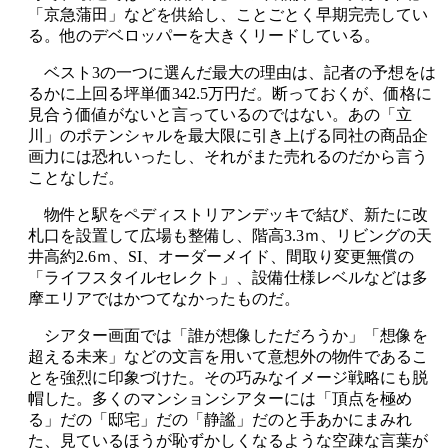
「京急蒲田」などを供給し、ことごとく早期完売してい
る。他のデベロッパーを大きくリードしている。
ベスト3の一つに選んだ最大の理由は、記者の予想をは
るかに上回る坪単価342.5万円だ。断っておくが、価格に
見合う価値がないと言っているのではない。あの「立
川」のポテンシャルを最大限に引き上げる同社の商品企
画力には恐れいったし、それがまた売れるのだから言う
ことなしだ。
物件と駅をペディストリアンデッキで結び、新たに改
札口を設置して広場も整備し、階高3.3ｍ、リビングの天
井高約2.6ｍ、SI、オーダーメイド、間取り変更無償の
「ライフスタイルセレクト」、設備仕様レベルなどは多
摩エリアではかつてなかったものだ。
シアター画面では「誰が想像しただろうか」「想像を
超える未来」などの文言を用いて意想外の物件であるこ
とを強烈に印象づけた。その巧みなイメージ戦略にも脱
帽した。多くのマンションシアターには「頂点を極め
る」だの「邸宅」だの「静謐」だのと手あかにまみれ
た、見ているほうが恥ずかしくなるような空疎な言葉が