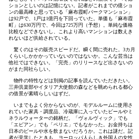
ションとしいのは記憶にない。記者がこれまでの億ショ
ンの最高峰と思っている「麻布霞町パークマンション」
は92戸で、1戸は1億円を下回っていた。単価も「麻布霞
町」は630万円で、今回は725万円（予想）。単純な価格
比較などできないし、これより高いマンションは数えき
れないほど供給されている。
驚くのはその販売スピードだ。瞬く間に売れた。3カ月
くらいしかかかっていないのではないか。こんな芸当は
他社ではできない。「完売」のリリースなど出さないの
がまた同社らしい。
物件の特性などは別掲の記事を読んでいただきたい。
三井倶楽部やイタリア大使館の森などを眺められる都心
の借景が素晴らしいはずだ。
いまでもよく分からないのが、モデルルームに使用さ
れていた家具・調度品、冷蔵庫に入っていたビールやミ
ネラルウォーターの銘柄だ。「ヴォルヴィック」でも
「エビアン」でも「ペリエ」でもなかった。お金持ちは
日本のビールや水を飲まないだろうか。これは謎だ。記
者が見学したときも、ヨーロッパ人らしき外国人の女性