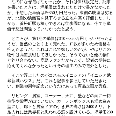
なのになぜ選ばなかったか。それは価格設定だ。記事
を書いたときは、坪単価は臭わせただけで書かなかった
が、予想した単価は坪350万円だった。東側の眺望は劣る
が、北側の浜離宮を見下ろせる立地を高く評価した。し
かも、浜松町駅も橋ができれば徒歩圏になる。今でも単
価予想は間違っていなかったと思う。
ところが、第1期の単価は310～320万円くらいだったよ
うだ。当然のごとくよく売れた。戸数が多いため価格を
抑えたようだ。これはこれで嬉しいのだが、やはりこの
物件は高値挑戦してほしかった。そうでないと他の物件
と釣り合わない。鹿島ファンだからこそ、記者の期待に
応えてくれなかったというその理由のみで選外とした。
そこで浮上したのがコスモスイニシアの「イニシア武
蔵新城ハウス」だ。これも記事を参照していただきた
い。創業40周年記念というだけあって商品企画が秀逸。
リビング、居室、コーナー、天井、壁などの面に一切
柱型や梁型が出ていない。カーテンボックスも埋め込み
型にし、廊下と居室ドアの引き戸の高さは2400ミリ。下
足入れには業界初と思われる窓を設けている。坪単価230