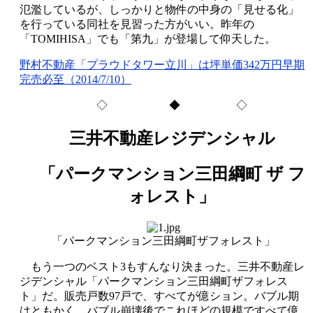
氾濫しているが、しっかりと物件の中身の「見せる化」
を行っている同社を見習った方がいい。昨年の
「TOMIHISA」でも「第九」が登場して仰天した。
野村不動産「プラウドタワー立川」は坪単価342万円早期
完売必至（2014/7/10）
◇ ◆ ◇
三井不動産レジデンシャル
「パークマンション三田綱町 ザ フ
ォレスト」
「パークマンション三田綱町ザフォレスト」
もう一つのベスト3もすんなり決まった。三井不動産レ
ジデンシャル「パークマンション三田綱町ザフォレス
ト」だ。販売戸数97戸で、すべてが億ション。バブル期
はともかく、バブル崩壊後でこれほどの規模ですべて億