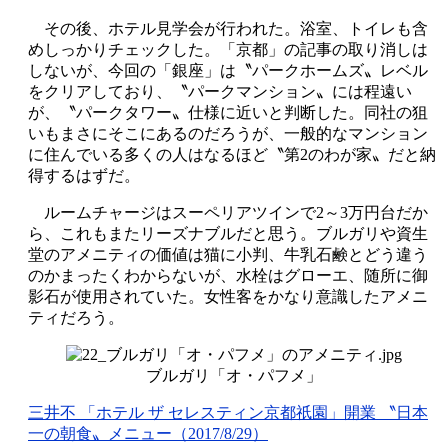
その後、ホテル見学会が行われた。浴室、トイレも含
めしっかりチェックした。「京都」の記事の取り消しは
しないが、今回の「銀座」は〝パークホームズ〟レベル
をクリアしており、〝パークマンション〟には程遠い
が、〝パークタワー〟仕様に近いと判断した。同社の狙
いもまさにそこにあるのだろうが、一般的なマンション
に住んでいる多くの人はなるほど〝第2のわが家〟だと納
得するはずだ。
ルームチャージはスーペリアツインで2～3万円台だか
ら、これもまたリーズナブルだと思う。ブルガリや資生
堂のアメニティの価値は猫に小判、牛乳石鹸とどう違う
のかまったくわからないが、水栓はグローエ、随所に御
影石が使用されていた。女性客をかなり意識したアメニ
ティだろう。
ブルガリ「オ・パフメ」
三井不 「ホテル ザ セレスティン京都祇園」開業 〝日本
一の朝食〟メニュー（2017/8/29）