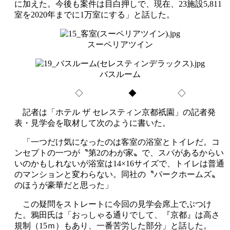
に加えた。今後も案件は目白押しで、現在、23施設5,811
室を2020年までに1万室にする」と話した。
スーペリアツイン
バスルーム
◇ ◆ ◇
記者は「ホテル ザ セレスティン京都祇園」の記者発
表・見学会を取材して次のように書いた。
「一つだけ気になったのは客室の浴室とトイレだ。コ
ンセプトの一つが〝第2のわが家〟で、スパがあるからい
いのかもしれないが浴室は14×16サイズで、トイレは普通
のマンションと変わらない。同社の〝パークホームズ〟
のほうが豪華だと思った」
この疑問をストレートに今回の見学会席上でぶつけ
た。鴉田氏は「おっしゃる通りでして、『京都』は高さ
規制（15ｍ）もあり、一番苦労した部分」と話した。