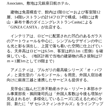
Associates。敷地は元銀座日航ホテル。
建物は免震構造で、館内は1階ロビーおよび客室階12
層、14階レストランの計14フロアで構成。14階には青
山・麻布十番のダイニングレストランCasitaによる
「GINZA CASITA」が出店する。
インテリアは、ロビーに配置された凹凸のあるガラス
のアートウォールを中心に、シンプルなデザインの中に
も光と影を演出し、上質で落ち着いた空間に仕上げてい
る。天井高はロビーは6.5ｍ、客室は約3.1m（窓側）を確
保している。（地区計画で当地の建築物の高さ規制は57
ｍ＝1層3ｍとして19階まで）
アメニティは、ブルガリの最高級シリーズ「オ・パフ
メ」と資生堂の「ルモンドール」を用意。外国人宿泊者
向けに銀座三越と連携したサービスも提供する。
見学会に臨んだ三井不動産ホテル・リゾート本部ホテ
ル事業部長・鴉田隆司氏は「外国人客数は今後も増加が
見込まれるが、多様化しているニーズに応えるために今
回、新たに『ザ セレスティンホテルズ』をラインアップ