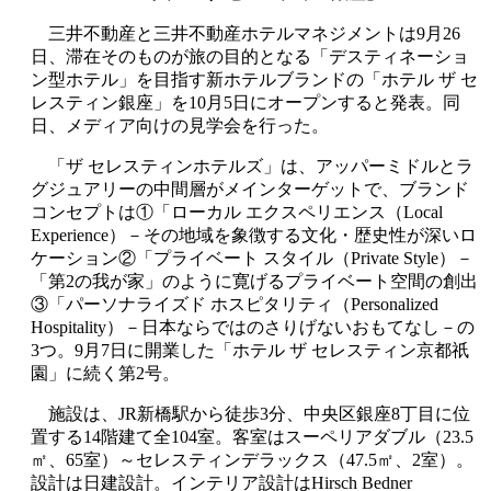
三井不動産と三井不動産ホテルマネジメントは9月26
日、滞在そのものが旅の目的となる「デスティネーショ
ン型ホテル」を目指す新ホテルブランドの「ホテル ザ セ
レスティン銀座」を10月5日にオープンすると発表。同
日、メディア向けの見学会を行った。
「ザ セレスティンホテルズ」は、アッパーミドルとラ
グジュアリーの中間層がメインターゲットで、ブランド
コンセプトは①「ローカル エクスペリエンス（Local
Experience）－その地域を象徴する文化・歴史性が深いロ
ケーション②「プライベート スタイル（Private Style）－
「第2の我が家」のように寛げるプライベート空間の創出
③「パーソナライズド ホスピタリティ（Personalized
Hospitality）－日本ならではのさりげないおもてなし－の
3つ。9月7日に開業した「ホテル ザ セレスティン京都祇
園」に続く第2号。
施設は、JR新橋駅から徒歩3分、中央区銀座8丁目に位
置する14階建て全104室。客室はスーペリアダブル（23.5
㎡、65室）～セレスティンデラックス（47.5㎡、2室）。
設計は日建設計。インテリア設計はHirsch Bedner