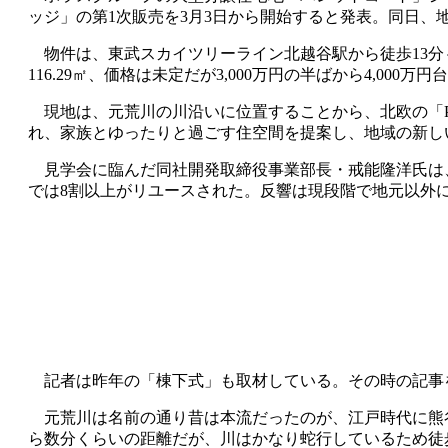
ッジ」の第1次販売を3月3日から開始すると発表。同日
物件は、東武スカイツリーライン北越谷駅から徒歩13分～、越
116.29㎡、価格は未定だが3,000万円の半ばから4,00
現地は、元荒川の川沿いに位置することから、北欧の「PASSI
れ、家族とゆったりと過ごす住空間を提案し、地域の新し
見学会に臨んだ同社開発取締役事業部長・戒能隆洋氏は、
では8割以上がリユースされた。反響は現段階で地元以外
記者は昨年の「棟下式」も取材している。その時の記事
元荒川は名前の通り昔は本流だったのが、江戸時代に熊
ら数分くらいの距離だが、川はかなり蛇行しているため徒