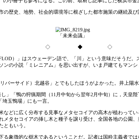
e＝共通価値の創造）の小冊子も参考になる。この前、取材し記事にした
の歴史、地勢、社会的環境等に根ざした都市施策の継続及び
「未来会議」
◇ ◆ ◇
OD）」はスウェーデン語で、「川」という意味だそうだ。スウ
ソンの小説「ミレニアム」を思い出すが、いま戸建てもマンシ
リバーサイド）北越谷」とでもしたほうがよかった。井上陽水
し」「鴨の狩猟期間（11月中旬から翌年2月中旬）に，天皇
庁「埼玉鴨場」にも一言。
米などに広く分布する見事なメタセコイアの高木が植わってい
れぞれメタセコイアの挿し木と種子を譲り受け、全国各地の公園
たともいう。
下る象徴的な樹木であるということだ。記者は国粋主義者では