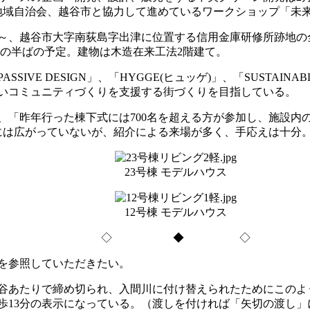
、地域自治会、越谷市と協力して進めているワークショップ「未
谷市大字南荻島字出津に位置する信用金庫研修所跡地の全64区画。敷
0万円台の半ばの予定。建物は木造在来工法2階建て。
VE DESIGN」、「HYGGE(ヒュッゲ)」、「SUSTAI
いコミュニティづくりを支援する街づくりを目指している。
「昨年行った棟下式には700名を超える方が参加し、施設内
には広がっていないが、紹介による来場が多く、手応えは十分。
23号棟 モデルハウス
12号棟 モデルハウス
◇ ◆ ◇
を参照していただきたい。
谷あたりで締め切られ、入間川に付け替えられたためにこのよ
歩13分の表示になっている。（渡しを付ければ「矢切の渡し」