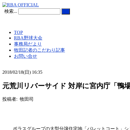
検索...
TOP
RBA野球大会
事務局だより
牧田記者のこだわり記事
お問い合せ
2018/02/18(日) 16:35
元荒川リバーサイド 対岸に宮内庁「鴨
投稿者: 牧田司
ポラスグループの大型分譲住宅地「パレットコート」シリ