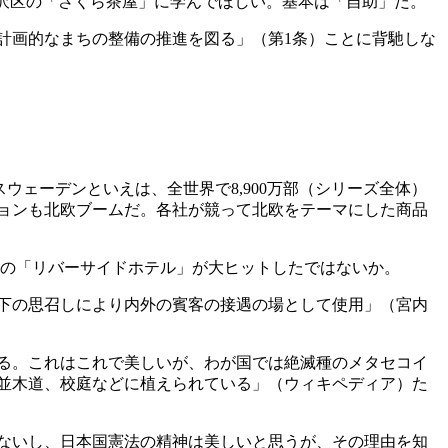
横浜市金沢区の「さくら茶屋」に学んでほしい。基本は「自助」だ。
計画的なまちの整備の推進を図る」（第1条）ことに背馳しな
ェーデンといえは、全世界で8,900万部（シリーズ全体）
ョンも北欧ブームだ。各社が競って北欧をテーマにした商品
の「リバーサイドホテル」が大ヒットしたではないか。
陛下の思召しにより内外の賓客の接遇の場として使用」（宮内
る。これはこれで美しいが、わが国では絶滅種のメタセコイ
、並木道、校庭などに植えられている」（ウィキペディア）た
ないし、日本国憲法の精神は美しいと思うが、その理由を知