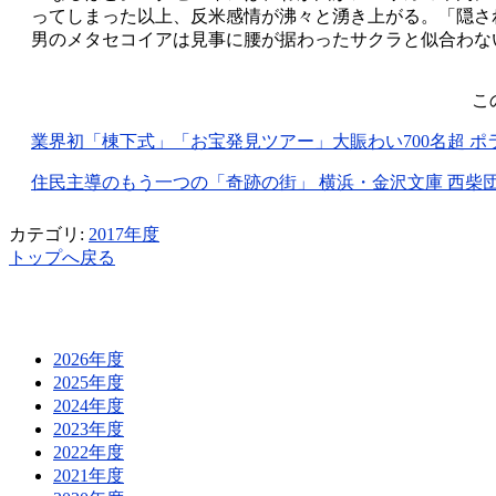
ってしまった以上、反米感情が沸々と湧き上がる。「隠された日
男のメタセコイアは見事に腰が据わったサクラと似合わな
こ
業界初「棟下式」「お宝発見ツアー」大賑わい700名超 ポラス 
住民主導のもう一つの「奇跡の街」 横浜・金沢文庫 西柴団地「
カテゴリ:
2017年度
トップへ戻る
2026年度
2025年度
2024年度
2023年度
2022年度
2021年度