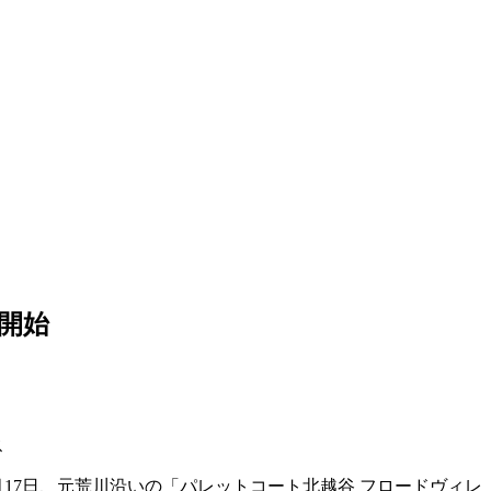
開始
ス
7日、元荒川沿いの「パレットコート北越谷 フロードヴィレ