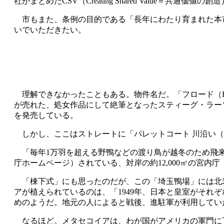
社がまとめたCSV（Creating Shared Valu
市もまた、条例の目的である「長年にわたり育まれた本市
いでいただきたい。
理解できなかったこともある。物件名だ。「フロード（FL
が売れた、処女作品にして絶筆となったスティーグ・ラー
を発売している。
しかし、ここはストレートに「パレットコート 川沿い（
「毎年1万羽を超える野鴨などの渡り鳥が越冬のため飛来
庁ホームページ）されている、対岸の約12,000㎡の宮内
「棟下式」にも思ったのだが、この「埼玉鴨場」には北
アが植えられているのは、「1949年、日本と皇室がそ
めのようだ。地元の人によると戦後、進駐軍が利用してい
なるほど。メタセコイアは、わが国がアメリカの軍門に