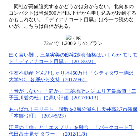
同社が高値追究するかどうかは分からない。北向きの
コンパクトは当然500万円以下だから申し込みが殺到する
かもしれない。「ディアナコート目黒」は今一つ読めな
いが、こちらは自信がある。
72㎡で11,200ミリのプラン
曰く言い難し 三条実美の邸宅跡地 価格はいくらか モリモ
ト「ディアナコート目黒」（2018/3/2）
住友不動産 どんぴしゃり坪450万円 「シティタワー駒沢
大学SC」各層から支持（2017/9/6）
「音がしない」「静か」 三菱地所レジ エリア最高値「二
子玉川碧の杜」に高い評価（2017/10/13）
あっぱれ！モリモト 階数を2層分減らし天井高2.7ｍ確保
「本郷弓町」（2014/5/23
）
江戸の「粋」と「エスプリ」を融合 「パークコート千
代田富士見ザ タワー」（2012/11/8）