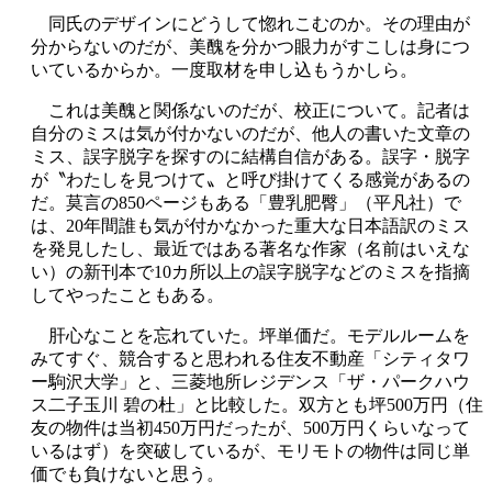
同氏のデザインにどうして惚れこむのか。その理由が
分からないのだが、美醜を分かつ眼力がすこしは身につ
いているからか。一度取材を申し込もうかしら。
これは美醜と関係ないのだが、校正について。記者は
自分のミスは気が付かないのだが、他人の書いた文章の
ミス、誤字脱字を探すのに結構自信がある。誤字・脱字
が〝わたしを見つけて〟と呼び掛けてくる感覚があるの
だ。莫言の850ページもある「豊乳肥臀」（平凡社）で
は、20年間誰も気が付かなかった重大な日本語訳のミス
を発見したし、最近ではある著名な作家（名前はいえな
い）の新刊本で10カ所以上の誤字脱字などのミスを指摘
してやったこともある。
肝心なことを忘れていた。坪単価だ。モデルルームを
みてすぐ、競合すると思われる住友不動産「シティタワ
ー駒沢大学」と、三菱地所レジデンス「ザ・パークハウ
ス二子玉川 碧の杜」と比較した。双方とも坪500万円（住
友の物件は当初450万円だったが、500万円くらいなって
いるはず）を突破しているが、モリモトの物件は同じ単
価でも負けないと思う。