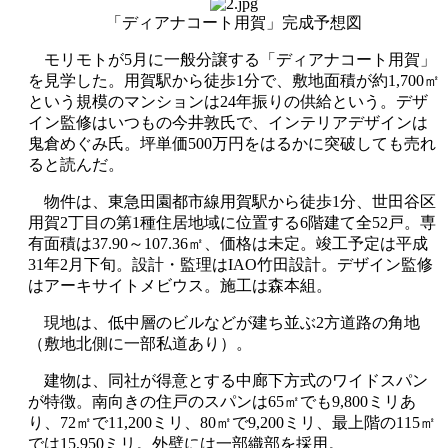
「ディアナコート用賀」完成予想図
モリモトが5月に一般分譲する「ディアナコート用賀」
を見学した。用賀駅から徒歩1分で、敷地面積が約1,700㎡
という規模のマンションは24年振りの供給という。デザ
イン監修はいつもの今井敦氏で、インテリアデザインは
鬼倉めぐみ氏。坪単価500万円をはるかに突破しても売れ
ると読んだ。
物件は、東急田園都市線用賀駅から徒歩1分、世田谷区
用賀2丁目の第1種住居地域に位置する6階建て全52戸。専
有面積は37.90～107.36㎡、価格は未定。竣工予定は平成
31年2月下旬。設計・監理はIAO竹田設計。デザイン監修
はアーキサイトメビウス。施工は森本組。
現地は、低中層のビルなどが建ち並ぶ2方道路の角地
（敷地北側に一部私道あり）。
建物は、同社が得意とする中廊下方式のワイドスパン
が特徴。南向きの住戸のスパンは65㎡でも9,800ミリあ
り、72㎡で11,200ミリ、80㎡で9,200ミリ、最上階の115㎡
では15,950ミリ。外壁には一部織部を採用。