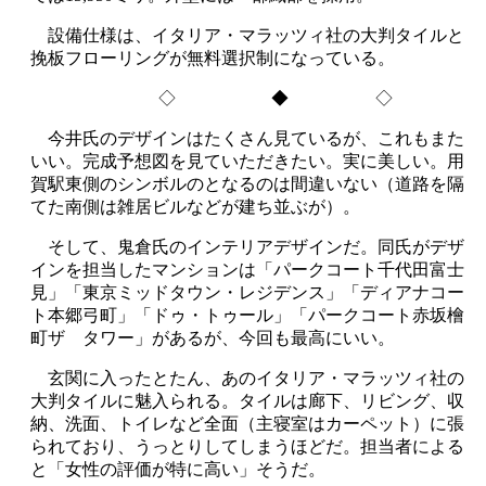
設備仕様は、イタリア・マラッツィ社の大判タイルと
挽板フローリングが無料選択制になっている。
◇ ◆ ◇
今井氏のデザインはたくさん見ているが、これもまた
いい。完成予想図を見ていただきたい。実に美しい。用
賀駅東側のシンボルのとなるのは間違いない（道路を隔
てた南側は雑居ビルなどが建ち並ぶが）。
そして、鬼倉氏のインテリアデザインだ。同氏がデザ
インを担当したマンションは「パークコート千代田富士
見」「東京ミッドタウン・レジデンス」「ディアナコー
ト本郷弓町」「ドゥ・トゥール」「パークコート赤坂檜
町ザ タワー」があるが、今回も最高にいい。
玄関に入ったとたん、あのイタリア・マラッツィ社の
大判タイルに魅入られる。タイルは廊下、リビング、収
納、洗面、トイレなど全面（主寝室はカーペット）に張
られており、うっとりしてしまうほどだ。担当者による
と「女性の評価が特に高い」そうだ。