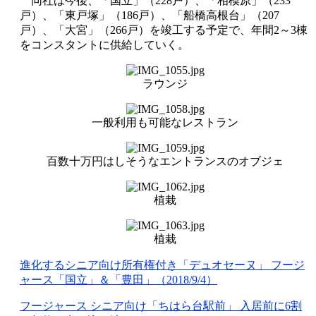
同社は今後、「国立」（228戸）、「相模原」（233
戸）、「東戸塚」（186戸）、「船橋高根台」（207
戸）、「大宮」（266戸）を竣工する予定で、年間2～3棟
をコンスタントに供給していく。
ラウンジ
一般利用も可能なレストラン
百数十万円はしそうなエントランスのオブジェ
植栽
植栽
進化するシニア向け所有権付き「デュオセーヌ」 フージ
ャース「国立」＆「豊田」（2018/9/4）
フージャース シニア向け「ちはら台駅前」 入居前に6割