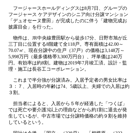
フージャースホールディングスは8月7日、グループの
フージャース ケアデザインのシニア向け分譲マンション
「デュオセーヌ豊田」が完成したのに伴う「建物完成お
披露目会」を行った。
物件は、JR中央線豊田駅から徒歩17分、日野市旭が丘
三丁目に位置する8階建て全118戸。専有面積は42.00～
70.07㎡、現在分譲中の住戸（37戸）の価格は3,148万～
5,998万円（最多価格帯3,300万円台）、坪単価は240万
円。有効率は約8割。建物は2019年7月竣工済。設計・監
理・施工は長谷工コーポレーション。
これまで半分強が分譲済み。入居予定者の男女比率は
３：７、入居時の年齢は74、5歳以上、夫婦での入居は約
３割。
担当者によると、入居から５年が経過した「つくば」
では死亡や要介護3以上の理由などから約1割に退去が発
生しているが、中古市場では分譲時価格の約９割を維持
しているという。