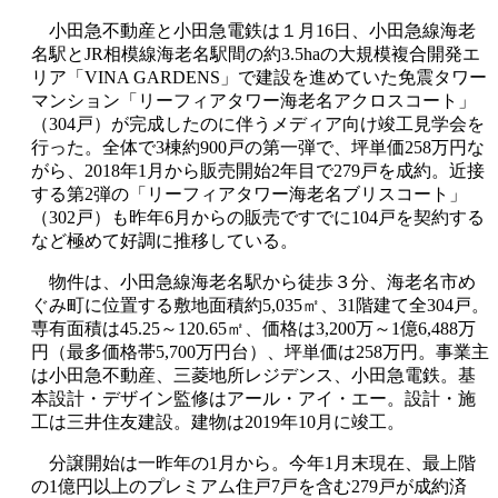
小田急不動産と小田急電鉄は１月16日、小田急線海老
名駅とJR相模線海老名駅間の約3.5haの大規模複合開発エ
リア「VINA GARDENS」で建設を進めていた免震タワー
マンション「リーフィアタワー海老名アクロスコート」
（304戸）が完成したのに伴うメディア向け竣工見学会を
行った。全体で3棟約900戸の第一弾で、坪単価258万円な
がら、2018年1月から販売開始2年目で279戸を成約。近接
する第2弾の「リーフィアタワー海老名ブリスコート」
（302戸）も昨年6月からの販売ですでに104戸を契約する
など極めて好調に推移している。
物件は、小田急線海老名駅から徒歩３分、海老名市め
ぐみ町に位置する敷地面積約5,035㎡、31階建て全304戸。
専有面積は45.25～120.65㎡、価格は3,200万～1億6,488万
円（最多価格帯5,700万円台）、坪単価は258万円。事業主
は小田急不動産、三菱地所レジデンス、小田急電鉄。基
本設計・デザイン監修はアール・アイ・エー。設計・施
工は三井住友建設。建物は2019年10月に竣工。
分譲開始は一昨年の1月から。今年1月末現在、最上階
の1億円以上のプレミアム住戸7戸を含む279戸が成約済