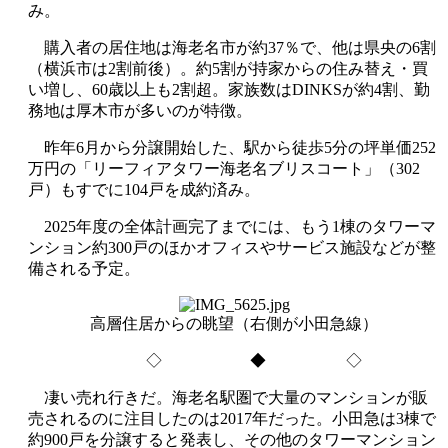
み。
購入者の居住地は海老名市が約37％で、他は県央の6割
（横浜市は2割前後）。約5割が持家からの住み替え・買
い増し、60歳以上も2割超。家族数はDINKSが約4割、勤
務地は厚木市が多いのが特徴。
昨年6月から分譲開始した、駅から徒歩5分の坪単価252
万円の「リーフィアタワー海老名ブリスコート」（302
戸）もすでに104戸を成約済み。
2025年度の全体計画完了までには、もう1棟のタワーマ
ンション約300戸のほかオフィスやサービス施設などが整
備される予定。
高層住居からの眺望（右側が小田急線）
◇ ◆ ◇
凄い売れ行きだ。海老名駅圏で大量のマンションが販
売されるのに注目したのは2017年だった。小田急は3棟で
約900戸を分譲すると発表し、その他のタワーマンション