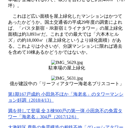
坪）。
これほど広い面積を屋上緑化したマンションはかつて
あったかどうか。国土交通省の平成29年度の調査によれ
ば、「バスタ新宿・JR新宿ミライナタワー」の屋上緑化
面積は約3,893㎡だ。これまでの最大では「六本木ヒル
ズ」の約18,000㎡（屋上緑化というより緑化面積）があ
る。これよりは小さいが、分譲マンションに限れば過去
を含めて10棟あるかどうかではないか。
駐車場の屋上緑化
億が建設中の「リーフィアタワー海老名ブリスコート」
第1期167戸成約 小田急不ほか「海老名」のタワーマンシ
ョン好調（2018/4/13）
満を持して登場 全３棟900戸の第一弾 小田急不の免震タ
ワー「海老名」304戸（2017/12/6）
大激戦区 鹿島の免震構造の相鉄不他「グレーシアタワー