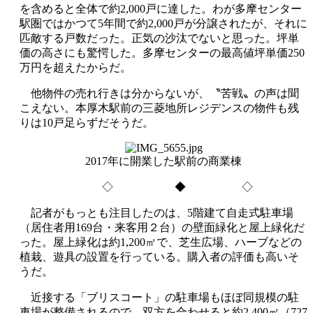
を含めると全体で約2,000戸に達した。わが多摩センター
駅圏ではかつて5年間で約2,000戸が分譲されたが、それに
匹敵する戸数だった。正気の沙汰でないと思った。坪単
価の高さにも驚愕した。多摩センターの最高値坪単価250
万円を超えたからだ。
他物件の売れ行きは分からないが、〝苦戦〟の声は聞
こえない。本厚木駅前の三菱地所レジデンスの物件も残
りは10戸足らずだそうだ。
2017年に開業した駅前の商業棟
◇ ◆ ◇
記者がもっとも注目したのは、5階建て自走式駐車場
（居住者用169台・来客用２台）の壁面緑化と屋上緑化だ
った。屋上緑化は約1,200㎡で、芝生広場、ハーブなどの
植栽、遊具の設置を行っている。購入者の評価も高いそ
うだ。
近接する「ブリスコート」の駐車場もほぼ同規模の駐
車場が整備されるので、双方を合わせると約2,400㎡（727