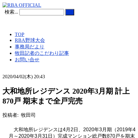
検索...
TOP
RBA野球大会
事務局だより
牧田記者のこだわり記事
お問い合せ
2020/04/02(木) 20:43
大和地所レジデンス 2020年3月期 計上
870戸 期末まで全戸完売
投稿者: 牧田司
大和地所レジデンスは
4
月
2
日、
2020
年
3
月期（
2019
年
4
月～
2020
年
3
月
31
日）完成マンション総戸数
870
戸を期末