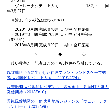
年2
月
28
日
・ヴェレーナシティ上大岡
132
戸
同
年3
月
27
日
直近
3
ヵ年の状況は次のとおり。
・2020
年
3
月期 完成
870
戸 … 期中 全戸完売
・2019
年
3
月期 完成
763
戸 … 期中
744
戸完売
（
97.5
％）
・
2018
年
3
月期 完成
929
戸 … 期中 全戸完売
◇
◆ ◇
凄い数字だ。記者はこのうち
3
物件を取材している。
風致地区巧みに生かした住戸プラン・ランドスケープ秀
逸 大和地所レジ「上大岡」（
2019/4/24
）
販売順調 大和地所レジデンス「多摩永山」多摩
NT
の魅力
発信期待（
2018/9/10
）
景観風致地区の一角 大和地所レジデンス「ヴェレーナグ
ラン山手」（
2018/5/8
）