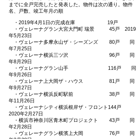
までに全戸完売したと発表した。物件は次の通り。物件
名、戸数、竣工年月の順
・
2019
年
4
月
1
日の完成在庫
19
戸
・ヴェレーナグラン大宮大門町 瑞景
45
戸
2019
年
5
月
23
日
・ヴェレーナ多摩永山ザ・シーズンズ
80
戸 同
年
7
月
25
日
・ヴェレーナ横浜三ツ沢
96
戸
同
年8
月
29
日
・ヴェレーナグラン山手
116
戸
同
年9
月
26
日
・ヴェレーナ上大岡ザ・ハウス
81
戸 同
年
9
月
27
日
・ヴェレーナ横浜反町駅前
38
戸
同
年11
月
26
日
・ヴェレーナシティ横浜根岸ザ・フロント
144
戸
2020
年
2
月
27
日
・横浜市神奈川区青木町プロジェクト
43
戸 同
年
2
月
28
日
・ヴェレーナグラン横濱上大岡
76
戸
同