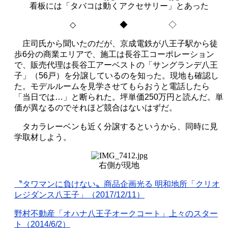
看板には「タバコは動くアクセサリー」とあった
◇
◆ ◇
庄司氏から聞いたのだが、京成電鉄が八王子駅から徒
歩
6
分の商業エリアで、施工は長谷工コーポレーション
で、販売代理は長谷工アーベストの「サングランデ八王
子」（
56
戸）を分譲しているのを知った。現地も確認し
た。モデルルームを見学させてもらおうと電話したら
「当日では…」と断られた。坪単価
250
万円と読んだ。単
価が異なるのでそれほど競合はないはずだ。
タカラレーベンも近く分譲するというから、同時に見
学取材しよう。
右側が現地
〝タワマンに負けない〟商品企画光る 明和地所「クリオ
レジダンス八王子」（
2017/12/11
）
野村不動産「オハナ八王子オークコート」上々のスター
ト（
2014/6/2
）