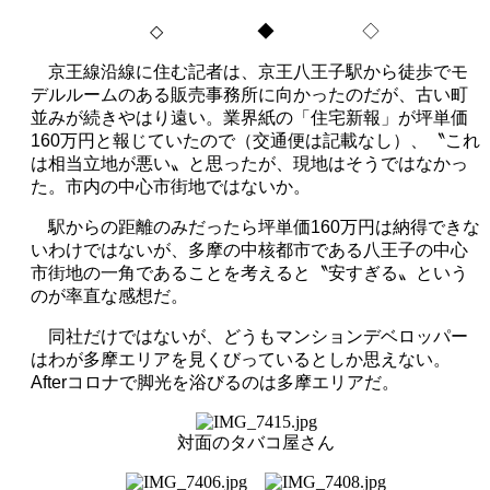
◇
◆ ◇
京王線沿線に住む記者は、京王八王子駅から徒歩でモ
デルルームのある販売事務所に向かったのだが、古い町
並みが続きやはり遠い。業界紙の「住宅新報」が坪単価
160
万円と報じていたので（交通便は記載なし）、〝これ
は相当立地が悪い〟と思ったが、現地はそうではなかっ
た。市内の中心市街地ではないか。
駅からの距離のみだったら坪単価
160
万円は納得できな
いわけではないが、多摩の中核都市である八王子の中心
市街地の一角であることを考えると〝安すぎる〟という
のが率直な感想だ。
同
社だけではないが、どうもマンションデベロッパー
はわが多摩エリアを見くびっているとしか思えない。
After
コロナで脚光を浴びるのは多摩エリアだ。
対面のタバコ屋さん