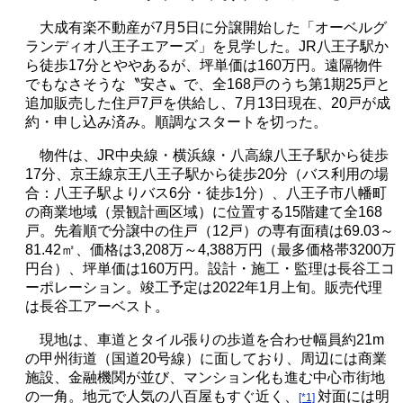
大成有楽不動産が
7
月
5
日に分譲開始した「オーベルグ
ランディオ八王子エアーズ」を見学した。
JR
八王子駅か
ら徒歩
17
分とややあるが、坪単価は
160
万円。遠隔物件
でもなさそうな〝安さ〟で、全
168
戸のうち第
1
期
25
戸と
追加販売した住戸
7
戸を供給し、
7
月
13
日現在、
20
戸が成
約・申し込み済み。順調なスタートを切った。
物件は、
JR
中央線・横浜線・八高線八王子駅から徒歩
17
分、京王線京王八王子駅から徒歩
20
分（バス利用の場
合：八王子駅よりバス
6
分・徒歩
1
分）、八王子市八幡町
の商業地域（景観計画区域）に位置する
15
階建て全
168
戸。先着順で分譲中の住戸（
12
戸）の専有面積は
69.03
～
81.42
㎡、価格は
3,208
万～
4,388
万円（最多価格帯
3200
万
円台）、坪単価は
160
万円。設計・施工・監理は長谷工コ
ーポレーション。竣工予定は
2022
年
1
月上旬。販売代理
は長谷工アーベスト。
現地は、車道とタイル張りの歩道を合わせ幅員約21
m
の甲州街道（国道
20
号線）に面しており、周辺には商業
施設、金融機関が並び、マンション化も進む中心市街地
の一角。地元で人気の八百屋もすぐ近く、
対面には明
[*1]