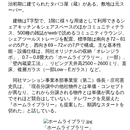
治初期に建てられたタバコ屋（蔵）がある。敷地は元ス
ーパー。
建物は
T
字型で、
1
階に様々な用途として利用できるシ
ェアキッチン＆シェアスペースのほかコミュニティテラ
ス、
500
種の雑誌が
web
で読めるコミュニティラウンジ、
シェアツールストレージを配置。標準階は南向き
72
～
81
㎡の
5
戸と、西向き
69
～
72
㎡の
7
戸で構成。主な基本性
能・設備仕様は、同社オリジナルの収納「オレンジラ
ボ」、0.7～0.8畳大の「ホームライブラリー」（一部）、
「壁内蔵梁工法」、リビング天井高
2500
～
2600
ミリ、直
床、複層ガラス（一部
Low
－
E
ガラス）など。
同社マンション事業本部事業室（第二）係長・庄司憲
史氏は、「現在分譲中の他社物件とは単価・コンセプト
が異なり、これから分譲される物件とは単価が異なるの
でそれほど競合はしていない。テレワークを見据えた
『ホームライブラリー』も提案した。順調なスタートを
切れた」と話している。
「ホームライブラリー」