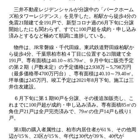
三井不動産レジデンシャルが分譲中の「パークホーム
ズ柏タワーレジデンス」を見学した。柏駅から徒歩4分の
免震21階建て全191戸で、新型コロナ過の6月下旬に分譲
開始したにも関わらず、すでに100戸超を成約・申し込み
済みとするなど極めて順調に進捗している。
物件は、JR常磐線・千代田線。東武鉄道野田線柏駅か
ら徒歩4分、千葉県柏市柏４丁目に位置する21階建て全
191戸。専有面積は40.10～85.79㎡、９月中旬に販売予定
の第２期（戸数未定）の予定価格は2,938万～5,798万円
（最多価格帯4700万円台）、専有面積は40.10～79.40㎡。
坪単価は245万円。竣工予定は2021年8月下旬。施工は三
井住友建設。
６月下旬に第１期90戸を分譲、その後追加販売し、こ
れまでに100戸超が成約・申し込み済み。専有面積85㎡の
角住戸21戸は全戸完売済みで、79㎡の住戸14戸も残り1
戸。
第1期の購入者属性は、柏市内居住者が61％、その他周
辺が15％、23区が15％、年代は30代が39％、40代が