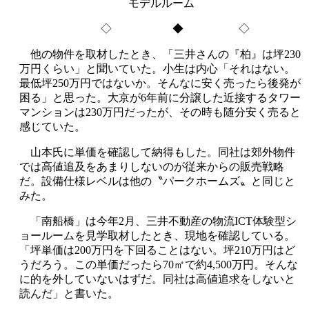
モデルルーム
◇ ◆ ◇
他の物件を取材したとき、「三井さんの『柏』は坪230
万円くらい」と聞いていた。小生は内心「それはない。
最低坪250万円ではないか。そんなに安く売ったら後発が
困る」と思った。大京が6年前に分譲した近接するタワー
マンションは230万円だったが、その時も随分安く売ると
感じていた。
山本氏に単価を確認して納得もした。同社は郊外物件
では高値追及をあまりしないのが従来からの販売戦略
だ。設備仕様レベルは他の〝パークホームズ〟と同じと
みた。
「南船橋」は今年2月、三井不動産の物流ICT体験型シ
ョールームを見学取材したとき、現地を確認している。
「坪単価は200万円を下回ることはない。坪210万円はど
うだろう。この単価だったら70㎡で約4,500万円。そんな
に的を外していないはずだ。同社は高値追求をしないと
読んだ」と書いた。