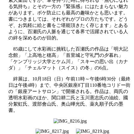
素人集団ですが、筆を持った時に得られる『無心になれ
る気持ち』とその一方の『緊張感』にはたまらない魅力
があります。ボケ防止にも最高の趣味かとも思います。
書につきましては、それぞれがプロの方たちです。どう
ぞ、お気軽に絵と書をご堪能頂きたく存じます」とある
ように、百瀬氏の人脈を通じて各界で活躍されている人
の絆を深めるのが目的。
85歳にして水彩画に挑戦した百瀬氏の作品は「明大記
念館」「上高地と穂高」「首里城と守礼門の夕暮れ」
「ケンブリッジ大学とケム川」「スキーの思い出（カナ
ダ）」「チェルマット（スイス）の冬」の6点。
絆展は、10月18日（日）午前11時～午後6時30分（最終
日は午後4時）まで、中央区銀座8丁目110番地コリドー街
の「銀座アートサロン」で開催される。作品は、両氏の
透明水彩画のほか、関口耕二氏と玉川憲志氏の油絵、國
分絮虹氏、渡部會山氏、奥山曄光氏、薬丸順子氏の墨
書。