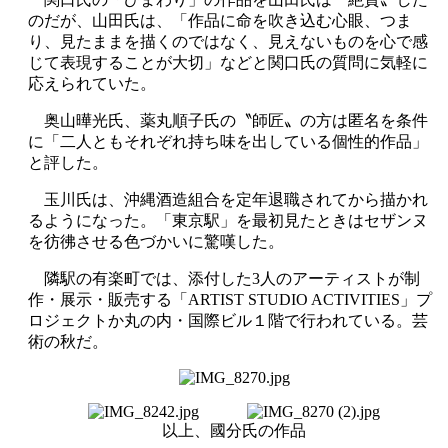
のだが、山田氏は、「作品に命を吹き込む心眼、つま
り、見たままを描くのではなく、見えないものを心で感
じて表現することが大切」などと関口氏の質問に気軽に
応えられていた。
奥山曄光氏、薬丸順子氏の〝師匠〟の方は匿名を条件
に「二人ともそれぞれ持ち味を出している個性的作品」
と評した。
玉川氏は、沖縄酒造組合を定年退職されてから描かれ
るようになった。「東京駅」を最初見たときはセザンヌ
を彷彿させる色づかいに驚嘆した。
隣駅の有楽町では、添付した3人のアーティストが制
作・展示・販売する「ARTIST STUDIO ACTIVITIES」プ
ロジェクトか丸の内・国際ビル１階で行われている。芸
術の秋だ。
以上、國分氏の作品