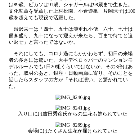
は89歳、ピカソは91歳、シャガールは98歳まで生きた。
文化勲章を受章した上村松園、小倉遊亀、片岡球子は100
歳を超えても現役で活躍した。
渋沢栄一は「四十、五十は洟垂れ小僧、六十、七十は
働き盛り、九十になって迎えが来たら、百まで待てと追
い返せ」と言ったではないか。
それにしても、コロナ過にもかかわらず、初日の来場
者の多さには驚いた。大手デベロッパーのマンションモ
デルルームでも1日20組くらいではないか。その3倍はあ
った。取材のあと、銀座・日動画廊に寄り、そのことを
話したらスタッフの方が「それは凄い」と驚かれてい
た。
入り口には吉田秀彦氏からの生花も飾られていた
会場にはたくさん生花が届けられていた