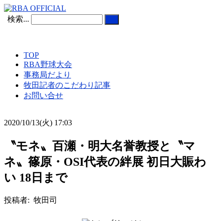
検索...
TOP
RBA野球大会
事務局だより
牧田記者のこだわり記事
お問い合せ
2020/10/13(火) 17:03
〝モネ〟百瀬・明大名誉教授と〝マ
ネ〟篠原・OSI代表の絆展 初日大賑わ
い 18日まで
投稿者: 牧田司