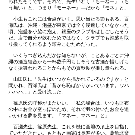
われたそうです。それで、先生いわく『もーねー』（も
う無い）と。つまり『モーネー』―だから『モネ』と」
小生もこれには合点がいく。思い当たる節もある。百
瀬氏は、沖縄・泡盛が東京では全く浸透していなかった
頃、泡盛を小脇に抱え、銀座のクラブをはしごしたそう
だ。店で自分が飲むためではなく、クラブでも泡盛を取
り扱ってくれるよう頼みこむためだった。
いくらつぎ込んだかは知らないが、ことあるごとに沖
縄の酒造組合から一杯数千円もしそうな古酒が惜しげも
なく振舞われることからもその貢献度が推し量られる。
山田氏に「先生はいつから描かれているのですか」と
聞かれ、百瀬氏は「昔から恥ばかりかいています。ワハ
ハハハ…」と受け流した。
篠原氏の呼称がまたいい。「私の場合は、いつも財布
の中にお金が空っぽのため、それで羽の付いたお金を追
いかける夢を見ます。『マネー、マネー』と」
百瀬先生、篠原先生、これを機に画壇の頂上を目指し
ていただきたい。もともと画家は長寿が多い。葛飾北斎