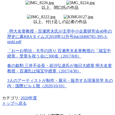
以上、関口氏の作品
以上、付け足しの記者の作品
明大名誉教授・百瀬恵夫氏が主宰中小企業研究会40年の
歴史に幕RBAタイムズ2018年12月号dsk18400785-395-3-
nishi.pdf
「おーお明治」大学の誇り 百瀬恵夫名誉教授の「瑞宝中
綬章」受章を祝う会に300名（2017/8/8）
春の叙勲 三井不会長・岩沙弘道氏が旭日大綬章 明大名誉
教授・百瀬氏は瑞宝中綬章（2017/4/30）
3人のアーティストが制作・展示・販売する現場見学 丸の
内・国際ビル１階（2020/10/10）
カテゴリ:
2020年度
トップへ戻る