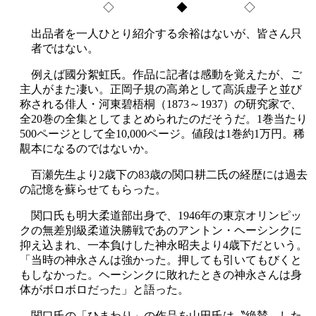
◇ ◆ ◇
出品者を一人ひとり紹介する余裕はないが、皆さん只
者ではない。
例えば國分絮虹氏。作品に記者は感動を覚えたが、ご
主人がまた凄い。正岡子規の高弟として高浜虚子と並び
称される俳人・河東碧梧桐（1873～1937）の研究家で、
全20巻の全集としてまとめられたのだそうだ。1巻当たり
500ページとして全10,000ページ。値段は1巻約1万円。稀
覯本になるのではないか。
百瀬先生より2歳下の83歳の関口耕二氏の経歴には過去
の記憶を蘇らせてもらった。
関口氏も明大柔道部出身で、1946年の東京オリンピッ
クの無差別級柔道決勝戦であのアントン・ヘーシンクに
抑え込まれ、一本負けした神永昭夫より4歳下だという。
「当時の神永さんは強かった。押しても引いてもびくと
もしなかった。ヘーシンクに敗れたときの神永さんは身
体がボロボロだった」と語った。
関口氏の「ひまわり」の作品を山田氏は〝絶賛〟した