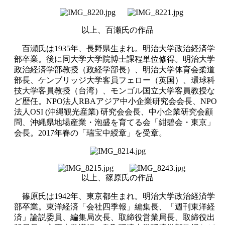
以上、百瀬氏の作品
百瀬氏は1935年、長野県生まれ。明治大学政治経済学
部卒業。後に同大学大学院博士課程単位修得。明治大学
政治経済学部教授（政経学部長）、明治大学体育会柔道
部長、ケンブリッジ大学客員フェロー（英国）、環球科
技大学客員教授（台湾）、モンゴル国立大学客員教授な
ど歴任。NPO法人RBAアジア中小企業研究会会長、NPO
法人OSI (沖縄観光産業) 研究会会長、中小企業研究会顧
問、沖縄県地場産業・泡盛を育てる会「紺碧会・東京」
会長。2017年春の「瑞宝中綬章」を受章。
以上、篠原氏の作品
篠原氏は1942年、東京都生まれ。明治大学政治経済学
部卒業。東洋経済「会社四季報」編集長、「週刊東洋経
済」論説委員、編集局次長、取締役営業局長、取締役出