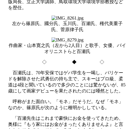
版局長、立正大学講師、鳥取環境大学環境学部教授など
を歴任。
左から篠原氏、國分氏、玉川氏、百瀬氏、権代美重子
氏、菅原律子氏
作曲家・山本寛之氏（左から2人目）と歌手、女優、バイ
オリニストらと百瀬氏
◇ ◆ ◇
百瀬氏は、70年安保ではゲバ学生を一喝し、バリケー
ドを解除させた武勇伝の持ち主で、スキーはプロ級、柔
道は4段と聞いているので多少のことには驚かないが、85
歳にして画家デビューを果たされたのには唖然とした。
呼称がまた面白い。「モネ」だそうだ。なぜ「モネ」
なのか、篠原氏が次のように種明かししている。
「百瀬先生はこれまで豪快にお金を使ってきたため、
奥様に『もう家にはお金がまったくありませんよ』と言