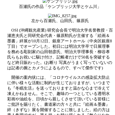
百瀬氏の作品「ケンブリッジ大学とケム川」
左から百瀬氏、山田氏、篠原氏
OSI (沖縄観光産業) 研究会会長で明治大学名誉教授・百
瀬恵夫氏と同研究会代表・篠原勲氏が主催する「絵画＆
墨書」絆展が10月12日、銀座アートホール（中央区銀座8
丁目）でオープンした。初日には明治大学卒で日展理事
を務める彫刻家の山田朝彦氏、明治大学理事長・柳谷孝
氏らもお祝いに駆け付け、記帳者だけで50名を突破する
など終日賑わった。(お断り 写真がうまく写っていないの
は記者の腕とカメラによるもので、すべて傑作です)
開催の案内状には、「コロナウイルスの感染拡大防止
に伴い様々な活動に制約が生じておりますが、いつまで
も『冬眠生活』を送っておりますと温かな心まで冷えて
凍えかねません。そこで、趣味の一つとしている透明水
彩画や油絵を、日頃から親しくさせて頂いている皆様に
ご批評を賜りたく、書道家の方々と共に『絵画＆墨書』
絆（きずな）展を開催することに致しました。絵の方は