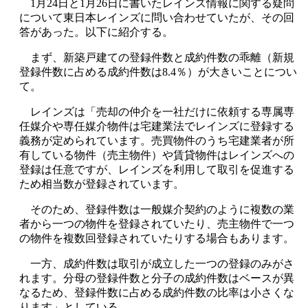
1月24日と1月26日に書いたレインズ情報に関する疑問
について東日本レインズに問い合わせていたが、その回
答があった。以下に紹介する。
まず、新築戸建ての登録件数と成約件数の乖離（新規
登録件数に占める成約件数は8.4％）が大きいことについ
て。
レインズは「売却の仲介を一社だけに依頼する専属専
任媒介や専任媒介物件は宅建業法でレインズに登録する
義務が定められています。売買物件のうち宅建業者が所
有している物件（売主物件）や賃貸物件はレインズへの
登録は任意ですが、レインズを利用して取引を促進する
ため相当数が登録されています。
そのため、登録件数は一般媒介契約のように複数の業
者から一つの物件を登録されていたり、売主物件で一つ
の物件を複数回登録されていたりする場合もあります。
一方、成約件数は取引が成立した一つの登録のみがさ
れます。分母の登録件数と分子の成約件数はベースが異
なるため、登録件数に占める成約件数の比率は小さくな
ります」としている。