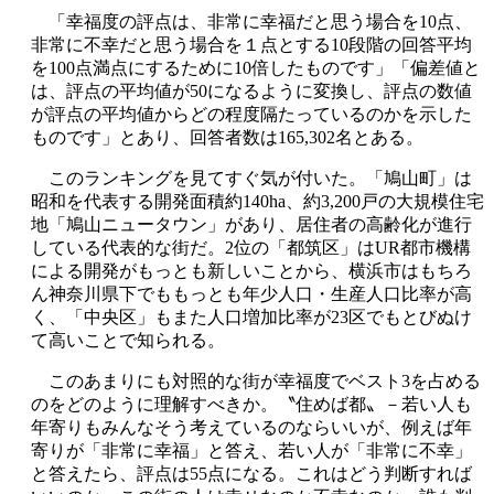
「幸福度の評点は、非常に幸福だと思う場合を10点、
非常に不幸だと思う場合を１点とする10段階の回答平均
を100点満点にするために10倍したものです」「偏差値と
は、評点の平均値が50になるように変換し、評点の数値
が評点の平均値からどの程度隔たっているのかを示した
ものです」とあり、回答者数は165,302名とある。
このランキングを見てすぐ気が付いた。「鳩山町」は
昭和を代表する開発面積約140ha、約3,200戸の大規模住宅
地「鳩山ニュータウン」があり、居住者の高齢化が進行
している代表的な街だ。2位の「都筑区」はUR都市機構
による開発がもっとも新しいことから、横浜市はもちろ
ん神奈川県下でももっとも年少人口・生産人口比率が高
く、「中央区」もまた人口増加比率が23区でもとびぬけ
て高いことで知られる。
このあまりにも対照的な街が幸福度でベスト3を占める
のをどのように理解すべきか。〝住めば都〟－若い人も
年寄りもみんなそう考えているのならいいが、例えば年
寄りが「非常に幸福」と答え、若い人が「非常に不幸」
と答えたら、評点は55点になる。これはどう判断すれば