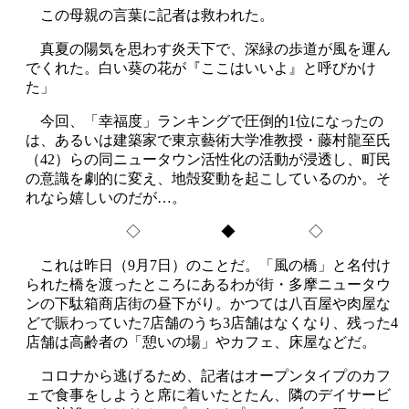
この母親の言葉に記者は救われた。
真夏の陽気を思わす炎天下で、深緑の歩道が風を運ん
でくれた。白い葵の花が『ここはいいよ』と呼びかけ
た」
今回、「幸福度」ランキングで圧倒的1位になったの
は、あるいは建築家で東京藝術大学准教授・藤村龍至氏
（42）らの同ニュータウン活性化の活動が浸透し、町民
の意識を劇的に変え、地殻変動を起こしているのか。そ
れなら嬉しいのだが…。
◇ ◆ ◇
これは昨日（9月7日）のことだ。「風の橋」と名付け
られた橋を渡ったところにあるわが街・多摩ニュータウ
ンの下駄箱商店街の昼下がり。かつては八百屋や肉屋な
どで賑わっていた7店舗のうち3店舗はなくなり、残った4
店舗は高齢者の「憩いの場」やカフェ、床屋などだ。
コロナから逃げるため、記者はオープンタイプのカフ
ェで食事をしようと席に着いたとたん、隣のデイサービ