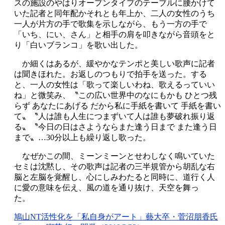
スの施設のやはりオープンタイプのテーブルに腰かけて
いた記者と同年配かそれとも年上か、二人の女性のうち
一人が片方の手で歌集を示しながら、もう一方の手で
「いち、にい、さん」と相手の肩を叩きながら音頭をと
り「白いブランコ」を歌い出した。
か細くはあるが、緩やかなテンポと美しい歌声に記者
は聞きほれた。お返しのつもりで拍手を送った。する
と、一人の女性は「歌って楽しいわね、歌えるっていい
ね」と微笑み、〝この広い世界中のなにもかも ひとつ残
らず あなたにあげる だから私に手紙を書いて 手紙を書い
て〟〝人は誰も人生につまずいて人は誰も夢破れ振り返
る〟〝今日の日はさようならまた逢う日まで また逢う日
まで〟…30分以上も繰り返し歌った。
なぜかこの間、ミーンミーンとせわしなく鳴いていた
セミは沈黙し、その歌声は記者の三半規管から胡乱な右
脳と左脳を覚醒し、心にしみわたると同時に、道行く人
に愛の意味を伝え、風の道を通り抜け、天空を舞っ
た。
鳩山NT活性化を「私自身がアート」藝大卒・菅沼朋香氏