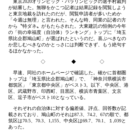
東京2020オリンピック・パラリンピックの選手村裁判
が結審した。無聊をかこつ記者は結果記録を閲覧しよう
と東京地裁を訪れたのだが、閲覧申請者が多いためか
「今週は無理」と言われた。そんな時、同業の記者の方
から〝特ダネ〟がもたらされた。大東建託の恒例の今年
の「街の幸福度（自治体）ランキング」トップに「埼玉
県比企郡鳩山町」が選ばれたというのだ。喜ぶべきなの
か悲しむべきなのかとっさには判断できず、もう絶句す
るほかなかった。
◇ ◆ ◇
早速、同社のホームページで確認した。確かに首都圏
トップは「埼玉県比企郡鳩山町」で、「神奈川県横浜市
都筑区」「東京都中央区」がベスト3。以下、中央区、港
区、武蔵野市、印西町、目黒区、横浜市青葉区、文京
区、逗子市がベスト10となっている。
それぞれの自治体に対する偏差値、評点、回答数が記
載されており、鳩山町のそれは87.3、74.2、67の順で、都
筑区は70.5、70.3、1,155、中央区は69.7、70.1、１,039と
あった。