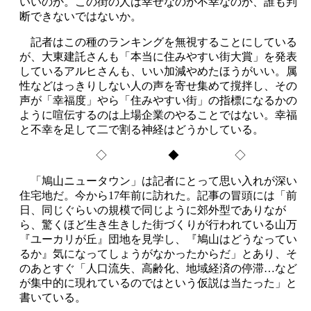
いいのか。この街の人は幸せなのか不幸なのか、誰も判
断できないではないか。
記者はこの種のランキングを無視することにしている
が、大東建託さんも「本当に住みやすい街大賞」を発表
しているアルヒさんも、いい加減やめたほうがいい。属
性などはっきりしない人の声を寄せ集めて撹拌し、その
声が「幸福度」やら「住みやすい街」の指標になるかの
ように喧伝するのは上場企業のやることではない。幸福
と不幸を足して二で割る神経はどうかしている。
◇ ◆ ◇
「鳩山ニュータウン」は記者にとって思い入れが深い
住宅地だ。今から17年前に訪れた。記事の冒頭には「前
日、同じぐらいの規模で同じように郊外型でありなが
ら、驚くほど生き生きした街づくりが行われている山万
『ユーカリが丘』団地を見学し、『鳩山はどうなってい
るか』気になってしょうがなかったからだ」とあり、そ
のあとすぐ「人口流失、高齢化、地域経済の停滞…など
が集中的に現れているのではという仮説は当たった」と
書いている。