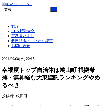
検索...
TOP
RBA野球大会
事務局だより
牧田記者のこだわり記事
お問い合せ
2021/09/08(水) 22:15
幸福度トップ自治体は鳩山町 根拠希
薄・無神経な大東建託ランキングやめ
るべき
投稿者: 牧田司