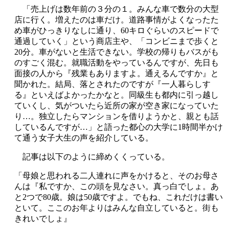
「売上げは数年前の３分の１。みんな車で数分の大型
店に行く。増えたのは車だけ。道路事情がよくなったた
め車がひっきりなしに通り、60キロぐらいのスピードで
通過していく」という商店主や、「コンビニまで歩くと
20分。車がないと生活できない。学校の帰りもバスがも
のすごく混む。就職活動をやっているんですが、先日も
面接の人から『残業もありますよ。通えるんですか』と
聞かれた。結局、落とされたのですが『一人暮らしす
る』といえばよかったかなと。同級生も都内に引っ越し
ていくし、気がついたら近所の家が空き家になっていた
り…。独立したらマンションを借りようかと、親とも話
しているんですが…」と語った都心の大学に1時間半かけ
て通う女子大生の声を紹介している。
記事は以下のように締めくくっている。
「母娘と思われる二人連れに声をかけると、そのお母さ
んは『私ですか、この頭を見なさい。真っ白でしょ。あ
と2つで80歳。娘は50歳ですよ。でもね、これだけは書い
といて。ここのお年よりはみんな自立していると。街も
きれいでしょ』