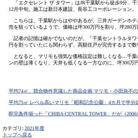
「エクセレント ザ タワー」はJR千葉駅から徒歩9分、千葉都
12月中旬。施工は新日本建設、長谷工コーポレーション。
こちらは、千葉駅からはややあるが、三井ガーデンホテル
売を狙っているようで、価格は坪300万円を割り、坪280
記者の記憶は確かでないのだが、「千葉セントラルタワー」
円を割っていたにも関わらず、高額住戸が完売するまで数
となると、マリモも強気な価格設定は難しくなる…千葉
ンの壁は薄くなり、天井も低くなる一方なのに、坪300万
平均74㎡、競合物件意識した商品企画 マリモ・小田急不の駅前
平均75㎡ レベル高いマリモ「昭和記念公園」4カ月で半分以上の
即完条件揃った「CHIBA CENTRAL TOWER」だが（2006/9
カテゴリ:
2021年度
トップへ戻る