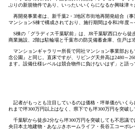
ぶりの新規物件であり、いったいいくらになるか興味津々
再開発事業者は、新千葉2・3地区市街地再開発組合（事業
マンションS棟で構成されており、施行期間は令和2年度～
S棟の「グラディス千葉駅前」は、JR千葉駅西口から徒歩2分
商業施設、2階は駐輪場と千葉市の防災備蓄倉庫、住戸は3
マンションギャラリー所長で同社マンション事業部おも
念公園』と同じ。直床ですが、リビング天井高は2480～
ます。設備仕様レベルは競合物件に負けないはず」と語っ
記者がもっとも注目しているのは価格・坪単価がいくらに
れまで坪300万円以上はなく、県下でも坪300万円を突
千葉駅から徒歩2分なら坪300万円を突破しても不思議
央日本土地建物・あなぶきホームライフ・長谷工コーポレー