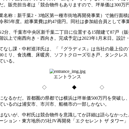
だ。販売担当者は「競合物件もありますので、坪単価は300万
名称：新千葉2・3地区第一種市街地再開発事業）で施行面積は約
令和5年度。総事業費は約47億円。同社は参加組合員として事
、千葉市中央区新千葉二丁目に位置する15階建て87戸（販売戸数7
階以上で南西向き・西向き。完成予定は2023年1月末日。設計
てなし課・中村巡洋氏は、「『グラディス』は当社の最上位の
2600ミリ、食洗機、床暖房、ソフトクローズ引き戸、タンク
ている。
エントランス
◇ ◆ ◇
なるかだ。首都圏の県都では横浜は坪単価500万円を突破し、
破しているのは浦安市、市川市、船橋市の一部しかない。
ではないが、中村氏は競合物件を意識してか詳細は語らなかっ
ション・東方地所の5社JV再開発「エクセレント ザ タワー」