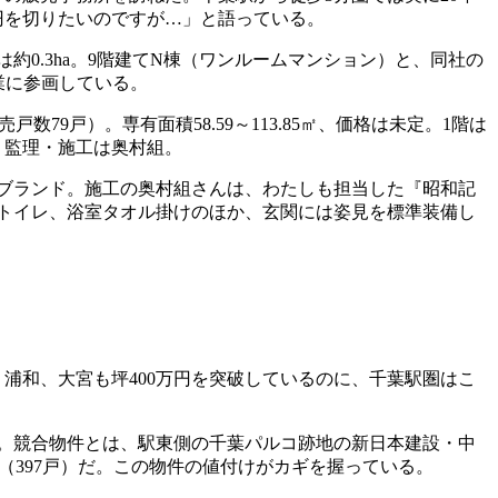
円を切りたいのですが…」と語っている。
0.3ha。9階建てN棟（ワンルームマンション）と、同社の
業に参画している。
9戸）。専有面積58.59～113.85㎡、価格は未定。1階は
・監理・施工は奥村組。
ブランド。施工の奥村組さんは、わたしも担当した『昭和記
レストイレ、浴室タオル掛けのほか、玄関には姿見を標準装備し
浦和、大宮も坪400万円を突破しているのに、千葉駅圏はこ
た。競合物件とは、駅東側の千葉パルコ跡地の新日本建設・中
（397戸）だ。この物件の値付けがカギを握っている。