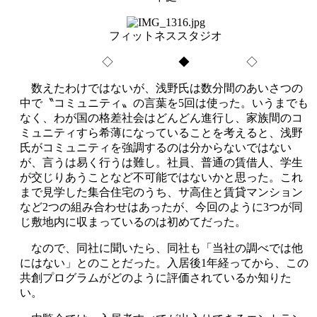
フィットネススタジオ
◇ ◆ ◇
数えたわけではないが、浅野氏は数分間のあいさつの
中で〝コミュニティ〟の言葉を5回は使った。いうまでも
なく、わが国の格差社会はどんどん進行し、家族間のコ
ミュニティすら希薄になっていることを考えると、浅野
氏がコミュニティを強調するのは分からないではない
が、言うは易く行うは難し。社員、普通の賃借人、学生
が交じりあうことなど不可能ではないかと思った。これ
まで見学した集合住宅のうち、サ高住と賃貸マンション
など2つの組み合わせはあったが、今回のように3つが同
じ敷地内に収まっているのは初めてだった。
なので、同社に聞いたら、同社も「当社の調べでは他
にはない」とのことだった。入居後1年経ってから、この
共創プログラムがどのように評価されているか知りた
い。