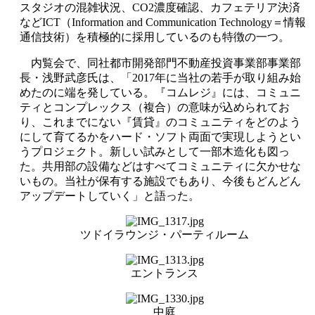
スタジオの混雑状況、CO2濃度確認、カフェテリア決済
などICT（Information and Communication Technology＝情報
通信技術）を積極的に採用しているのも特徴の一つ。
内覧会で、同社都市開発部門不動産投資事業部事業部
長・浅野武彦氏は、「2017年に当社の若手が取り組み始
めたのに端を発している。『コムレジ』には、コミュニ
ティとコンプレックス（複合）の意味が込められてお
り、これまでにない『賃貸』のコミュニティをどのよう
にして育てるかをハード・ソフト両面で実現しようとい
うプロジェクト。新しい試みとして一部木造化も図っ
た。共用部の設備などはすべてコミュニティに欠かせな
いもの。当社が保有する施設でもあり、今後もどんどん
アップデートしていく」と語った。
ツドイラウンジ・パーティルーム
エントランス
中庭