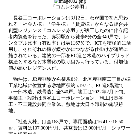
「コムレジ赤羽」
長谷工コーポレーションは3月2日、わが国で初と思わ
れる「社会人棟」「学生棟」「賃貸棟」からなる複合共
創型レジデンス「コムレジ赤羽」が竣工したのに伴う記
者内覧会を行った。赤羽駅から徒歩8分の全340戸で、レ
ンタブル比率（有効率）は実に67％で、ICTを積極的に活
用し、それぞれの棟が緩やかにつながる仕掛けが随所に
施されている。建物の一部をRC造と木造のハイブリッド
構造とするなど木質化の取り組みも行っている。付加価
値の高いレジデンスだ。
物件は、JR赤羽駅から徒歩8分、北区赤羽南二丁目の準
工業地域に位置する敷地面積約5,197㎡、RC造8階建て
（一部木造、鉄骨造）全340戸。竣工は2022年2月下旬。
事業主・設計は長谷工コーポレーション。施工は長谷
工・不二建設共同企業体。敷地は大日本印刷の施設跡
地。
「社会人棟」は全168戸で、専用面積は16.41～16.50
㎡、賃料は107,000円/月、共益費は13,000円/月。シャワー