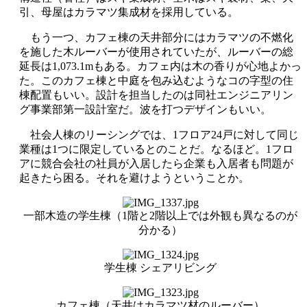
引、母屋はカラマツ集成材を採用している。
もう一つ、カフェ棟の天井部分にはカラマツの不燃化
を施した木ルーバーが使用されていたが、ルーバーの総
延長は1,073.1mもある。カフェ内は木の香りが心地よかっ
た。このカフェ棟と中庭を包み込むようなコの字型の住
棟配置もいい。設計を担当したのは同社エンジニアリン
グ事業部第一設計室だ。波を打つデザインもいい。
社会人棟のリーシングでは、1フロア24戸に対して同じ
業種は1つに限定しているとのことだ。なるほど。1フロ
アに競合会社の社員が入居したら企業も入居者も問題が
起きたら困る。それを避けようということか。
一部木造の学生棟（1階と2階以上では外観も異なるのが
分かる）
学生棟 シェアリビング
カフェ棟（天井はカラマツ材のルーバー）