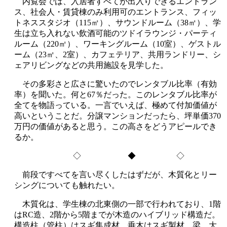
内覧会では、入居者すべてが出入りできるエントラン
ス、社会人・賃貸棟のみ利用可のエントランス、フィッ
トネススタジオ（115㎡）、サウンドルーム（38㎡）、学
生は立ち入れない飲酒可能のツドイラウンジ・パーティ
ルーム（220㎡）、ワーキングルーム（10室）、ゲストル
ーム（23㎡、2室）、カフェテリア、共用ランドリー、シ
ェアリビングなどの共用施設を見学した。
その多彩さと広さに驚いたのでレンタブル比率（有効
率）を聞いた。何と67％だった。このレンタブル比率が
全てを物語っている。一言でいえば、極めて付加価値が
高いということだ。分譲マンションだったら、坪単価370
万円の価値があると思う。この高さをどうアピールでき
るか。
◇ ◆ ◇
前段ですべてを言い尽くしたはずだが、木質化とリー
シングについても触れたい。
木質化は、学生棟の北東側の一部で行われており、1階
はRC造、2階から5階までが木造のハイブリッド構造だ。
構造柱（管柱）はスギ集成材、垂木はスギ製材、梁、大