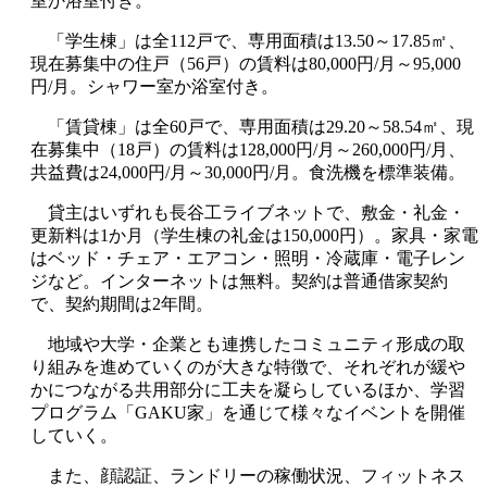
室か浴室付き。
「学生棟」は全112戸で、専用面積は13.50～17.85㎡、
現在募集中の住戸（56戸）の賃料は80,000円/月～95,000
円/月。シャワー室か浴室付き。
「賃貸棟」は全60戸で、専用面積は29.20～58.54㎡、現
在募集中（18戸）の賃料は128,000円/月～260,000円/月、
共益費は24,000円/月～30,000円/月。食洗機を標準装備。
貸主はいずれも長谷工ライブネットで、敷金・礼金・
更新料は1か月（学生棟の礼金は150,000円）。家具・家電
はベッド・チェア・エアコン・照明・冷蔵庫・電子レン
ジなど。インターネットは無料。契約は普通借家契約
で、契約期間は2年間。
地域や大学・企業とも連携したコミュニティ形成の取
り組みを進めていくのが大きな特徴で、それぞれが緩や
かにつながる共用部分に工夫を凝らしているほか、学習
プログラム「GAKU家」を通じて様々なイベントを開催
していく。
また、顔認証、ランドリーの稼働状況、フィットネス