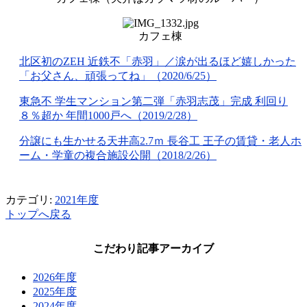
カフェ棟
北区初のZEH 近鉄不「赤羽」／涙が出るほど嬉しかった
「お父さん、頑張ってね」（2020/6/25）
東急不 学生マンション第二弾「赤羽志茂」完成 利回り
８％超か 年間1000戸へ（2019/2/28）
分譲にも生かせる天井高2.7ｍ 長谷工 王子の賃貸・老人ホ
ーム・学童の複合施設公開（2018/2/26）
カテゴリ:
2021年度
トップへ戻る
こだわり記事アーカイブ
2026年度
2025年度
2024年度