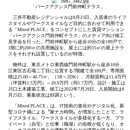
「パークアクシス門前仲町テラス」
三井不動産レジデンシャルは
8
月
23
日、入居者のライフ
スタイルやワークスタイルなど目的に合わせて利用でき
る「
Mixed PLACE
」をコンセプトにした賃貸マンション
「パークアクシス門前仲町テラス」のメディア向け竣工
見学会を行った。門前仲町駅から徒歩
10
分の全
189
戸で、
1
階に約
200
㎡の共用施設を、屋上には約
55
㎡の屋上テラ
スをそれぞれ設置しているのが特徴。
物件は、東京メトロ東西線門前仲町駅から徒歩
10
分、
江東区古石場二丁目に位置する
7
階建て全
189
戸。専用面
積は
25.00
～
40.75
㎡、（
1R
～
2DK
）、月額賃料は
11.4
万円
（坪賃料
1.5
万円）～
20.9
万円（同
1.7
万円。設計・施工は
川口土木建築工業。竣工は
2022
年
7
月
29
日。入居開始は
8
月
25
日。募集状況は好調という。
「
Mixed PLACE
」は、
IT
技術の進化やデジタル化、新
型コロナ禍による〝家ナカ時間〟が増加したことで、ラ
イフスタイル、ワークスタイルが多様化する一方、プラ
イベート（自宅）と仕事（職場）の垣根が低くなり、オ