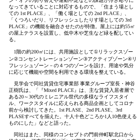
ン・オフの切り替えや運動不足などの課題が浮き彫りに
なってきていることに対応するもので、「住まう場とし
ての
1st PLACE
」、「働く場としての
2nd PLACE
」、
「くつろいだり、リフレッシュしたりす場としての
3rd
PLACE
」の機能を融合させたのが特徴。屋上には約
55
㎡
の屋上テラスを設置し、低中木や芝生など緑を配してい
る。
①
1
階の約
200
㎡には、共用施設として
リラックスゾー
②
③
④
ン
コンセントレーションゾーン
アクティブゾーン
リ
フレッシュゾーン－の４つのゾーンを設け、用途や気分
に応じて機能や空間を利用できる環境を整えている。
見学会で同社賃貸住宅事業部 事業グループ室長・神谷
正樹氏は、「『
Mixed PLACE
』は、主な賃貸入居者層で
ある
20
～
30
代のミレニアル世代の多様なライフスタイ
ル、ワークスタイルに応えられる商品企画としてコロナ
前から検討してきた。
1st PLASE
、
2nd PLASE
、
3rd
PLASE
すべてを揃えた。十人十色どころか
1
人
10
色使える
ものにした」などと語った。
同社はまた、同様のコンセプトの門前仲町駅北口から