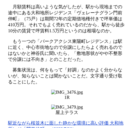
月額賃料は高いような気がしたが、駅から現地までの
途中にある大和地所レジデンス「ヴェレーナグラン門前
仲町」（
75
戸）は期間
72
年の定期借地権付きで坪単価は
410
万円。それでもよく売れているのだから、駅から徒歩
10
分の賃貸で坪賃料
1.5
万円というのは相場なのか。
もう一つの「パークアクシス東陽町レジデンス」は駅
に近く、中心市街地なので分譲にしたらよく売れるので
はないかと神谷氏に聞いたら、「敷地形状がやや不整形
で分譲には不向き」とのことだった。
募集状況は、何をもって「好調」なのかよく分からな
いが、知らないことは聞かないことだ。文字通り受け取
ることにした。
1R
屋上テラス
駅近ながら桜並木に面した静かな環境に高い評価 大和地