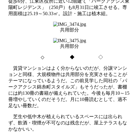
徒歩
6
分、江東区役所に近い12階建て「パークアクシス東
陽町レジデンス」（
250
戸）も
8
月
31
日に竣工させる。専
用面積は25.19～50.33㎡。設計・施工は植木組。
共用部分
共用部分
◇
◆ ◇
賃貸マンションはよく分からないのだが、分譲マンシ
ョンと同様、大規模物件は共用部分を充実させることが
テーマになっているようだ。この前見学した同社の「パ
ークアクシス錦糸町スタイルズ」もそうだったが、書棚
には約
130
冊の書籍が備えられていた。今後も毎月
10
～
15
冊増やしていくのだそうだ。月に
10
冊読むとして、過不
足ない冊数だ。
芝生や低中木が植えられているスペースには出られ
ず、飲酒・喫煙が不可なのは残念だが、屋上テラスもな
かなかいい。