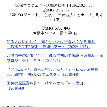
「濠プロジェクト」（提供：三菱地所）と★「大手町ホ
トリア」
★積水ハウス「新・里山」
知る人は懐かしく、知らない人は行きたくなる 地所
「TOKYO TORCH」仮囲いアート（2022/11/15）
台湾由来の幼虫（ヤゴ）都心で初めて確認 三菱地所「濠
プロジェクト」見学（2022/6/5）
〝アホぬかせ、東京目指しとんとちゃうねん〟淀屋橋
odona前で「桜SAKEフェスタ」（2019/4/8）
田舎の原風景を見た 積水ハウス「新・里山」
（2010/4/8）