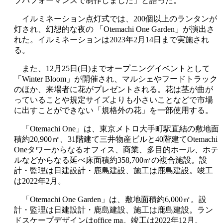
ブパフォーマンスで制作しました」と語った。
イルミネーション点灯式では、200個以上のランタンが
灯され、幻想的な夜の 「Otemachi One Garden」が演出さ
れた。イルミネーションは2023年2月14日まで実施され
る。
また、12月25日(日)までオープニングイベントとして
「Winter Bloom」が開催され、マルシェやフードトラック
のほか、来場者に花がプレゼントされる。花は茎が曲が
っていることや規定サイズよりも小さいことなどで市場
に出すことができない「規格外の花」を一部使用する。
「Otemachi One」は、東京メトロ大手町駅直結の敷地面
積約20,900㎡、31階建て三井物産ビルと40階建てOtemachi
Oneタワーからなるオフィス、商業、多目的ホール、ホテ
ルなどからなる延べ床面積約358,700㎡の複合施設。設
計・監理は日建設計・鹿島建設、施工は鹿島建設。竣工
は2022年2月。
「Otemachi One Garden」は、敷地面積約6,000㎡。設
計・監理は日建設計・鹿島建設、施工は鹿島建設。ラン
ドスケープデザインはoffice ma。竣工は2022年12月。