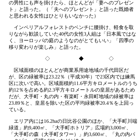
の男性にも声を掛けたら、ほとんどが「妻へのプレゼン
ト」と語った。（「夫へのプレゼント」と語った既婚者
と思われる女性はひとりもいなかった）
インペリアルフォレストのベンチに腰掛け、軽食を取
りながら歓談していた40代の女性3人組は「日本風ではな
く、ヨーロッパの庭のようなのがとてもいい」「四季の
移り変わりが楽しみ」と語った。
◇ ◆ ◇
区域面積のほとんどが商業系用途地域の千代田区だ
が、区の緑被率は23.22％（平成30年）で23区内では練馬
区に次いで高い。区域面積約11.6平方キロメートルのうち
約12％を占める約2.3平方キロメートルの皇居があるため
だが、大手町・丸の内・有楽町・永田町地域の緑被率は
23.89％と、皇居を除いた区の平均緑被率20.4％を上回っ
ている。
エリア内には16.2haの日比谷公園のほか、「大手町川端
緑道」約9,400㎡、「大手町ホトリア」広場約3,000㎡、
「大手町の森（大手町タワー）」約3,600㎡、「丸の内パ