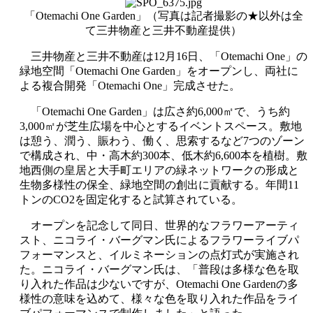
「Otemachi One Garden」（写真は記者撮影の★以外は全
て三井物産と三井不動産提供）
三井物産と三井不動産は12月16日、「Otemachi One」の
緑地空間「Otemachi One Garden」をオープンし、両社に
よる複合開発「Otemachi One」完成させた。
「Otemachi One Garden」は広さ約6,000㎡で、うち約
3,000㎡が芝生広場を中心とするイベントスペース。敷地
は憩う、潤う、賑わう、働く、思索するなど7つのゾーン
で構成され、中・高木約300本、低木約6,600本を植樹。敷
地西側の皇居と大手町エリアの緑ネットワークの形成と
生物多様性の保全、緑地空間の創出に貢献する。年間11
トンのCO2を固定化すると試算されている。
オープンを記念して同日、世界的なフラワーアーティ
スト、ニコライ・バーグマン氏によるフラワーライブパ
フォーマンスと、イルミネーションの点灯式が実施され
た。ニコライ・バーグマン氏は、「普段は多様な色を取
り入れた作品は少ないですが、Otemachi One Gardenの多
様性の意味を込めて、様々な色を取り入れた作品をライ