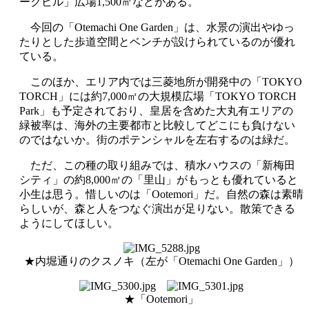
ークビル」広場1,500㎡などがある。
今回の「Otemachi One Garden」は、水景の演出やゆっ
たりとした歩道空間とベンチが設けられているのが優れ
ている。
このほか、エリア内では三菱地所が開発中の「TOKYO
TORCH」には約7,000㎡の大規模広場「TOKYO TORCH
Park」も予定されており、皇居を含めた大丸有エリアの
緑被率は、海外の主要都市と比較してどこにも負けない
のではないか。街のポテンシャルを左右するのは緑だ。
ただ、この種の取り組みでは、積水ハウスの「新梅田
シティ」の約8,000㎡の「里山」がもっとも優れていると
小生は思う。惜しいのは「Ootemori」だ。自然の森は素晴
らしいが、森と人をつなぐ演出が足りない。散策できる
ようにしてほしい。
★内堀通りのクスノキ（左が「Otemachi One Garden」）
★「Ootemori」