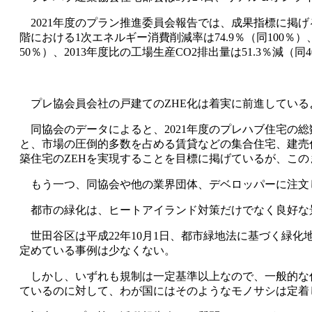
2021
年度のプラン推進委員会報告では、成果指標に掲げ
階における
1
次エネルギー消費削減率は
74.9
％（同
100
％）
50
％）、
2013
年度比の工場生産
CO2
排出量は
51.3
％減（同
4
プレ協会員会社の戸建ての
ZHE
化は着実に前進している
同協会のデータによると、
2021
年度のプレハブ住宅の総
と、市場の圧倒的多数を占める賃貸などの集合住宅、建売
築住宅の
ZEH
を実現することを目標に掲げているが、この
もう一つ、同協会や他の業界団体、デベロッパーに注文
都市の緑化は、ヒートアイランド対策だけでなく良好な
世田谷区は平成
22
年
10
月
1
日、都市緑地法に基づく緑化
定めている事例は少なくない。
しかし、いずれも規制は一定基準以上なので、一般的な
ているのに対して、わが国にはそのようなモノサシは定着