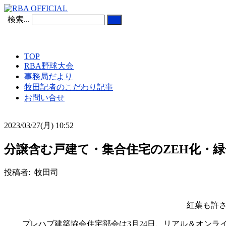
検索...
TOP
RBA野球大会
事務局だより
牧田記者のこだわり記事
お問い合せ
2023/03/27(月) 10:52
分譲含む戸建て・集合住宅のZEH化・緑
投稿者: 牧田司
紅葉も許
プレハブ建築協会住宅部会は
3
月
24
日、リアル＆オンラ