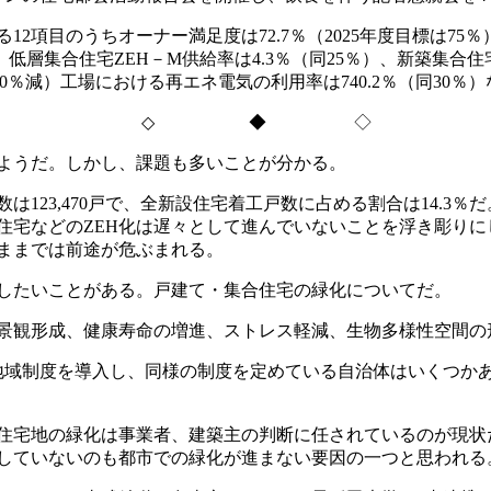
る
12
項目のうちオーナー満足度は
72.7
％（
2025
年度目標は
75
％
、低層集合住宅
ZEH
－
M
供給率は
4.3
％（同
25
％）、新築集合住
0
％減）工場における再エネ電気の利用率は
740.2
％（同
30
％）
◇
◆ ◇
ようだ。しかし、課題も多いことが分かる。
数は
123,470
戸で、全新設住宅着工戸数に占める割合は
14.3
％だ
住宅などの
ZEH
化は遅々として進んでいないことを浮き彫りに
ままでは前途が危ぶまれる。
したいことがある。戸建て・集合住宅の緑化についてだ。
景観形成、健康寿命の増進、ストレス軽減、生物多様性空間の
地域制度を導入し、同様の制度を定めている自治体はいくつか
住宅地の緑化は事業者、建築主の判断に任されているのが現状
していないのも都市での緑化が進まない要因の一つと思われる