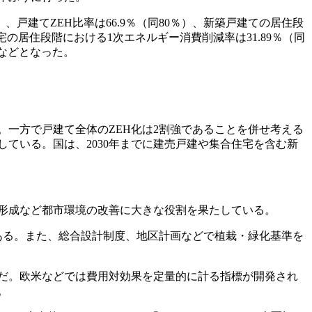
）、戸建て
ZEH
比率は
66.9
％（同
80
％）、新築戸建ての居住段
宅の居住段階における
1
次エネルギー消費削減率は
31.89
％（同
などとなった。
。一方で戸建て全体の
ZEH
化は
2
割強であることを併せ考える
している。国は、
2030
年までに建売戸建や集合住宅を含む新
形成など都市環境の改善に大きな役割を果たしている。
ある。また、総合設計制度、地区計画などで植栽・緑化基準を
だ。欧米などでは費用対効果を定量的に計る指標が開発され
。