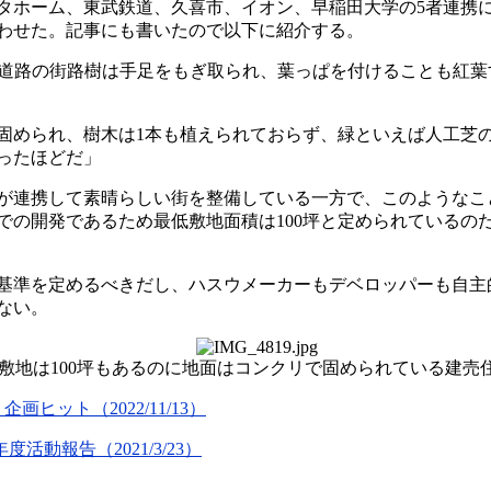
タホーム、東武鉄道、久喜市、イオン、早稲田大学の
5
者連携
わせた。記事にも書いたので以下に紹介する。
道路の街路樹は手足をもぎ取られ、葉っぱを付けることも紅葉
固められ、樹木は
1
本も植えられておらず、緑といえば人工芝
ったほどだ」
が連携して素晴らしい街を整備している一方で、このようなこ
での開発であるため最低敷地面積は
100
坪と定められているの
基準を定めるべきだし、ハスウメーカーもデベロッパーも自主
ない。
敷地は100坪もあるのに地面はコンクリで固められている建売
」企画ヒット（
2022/11/13
）
年度活動報告（
2021/3/23
）