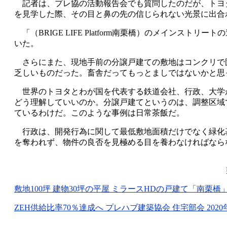
記者は、プレ協の活動報告会でも質問したのだが、トヨ
を見学した際、その目と鼻の先の信じられない光景に出合
「（
BRIGE LIFE Platform
南栗橋）のメインストリートの
いた。
さらにまた、現地手前の分譲戸建ての敷地はコンクリで
乏しいものだった。畜舎だってもっとましではないかと思
世界のトヨタとわが国を代表する鉄道会社、行政、大学
どう理解していいのか。分譲戸建てというのは、調整区域
ているわけだ。このような事例は日常茶飯だ。
行政は、開発行為に関して最低敷地面積だけでなく緑化
を奪われず、物件の良否を見極める目を養わなければなら
敷地
100
坪 建物
30
坪の平屋 ミラース
HD
の戸建て「南栗橋
ZEH
供給比率
70
％達成へ プレハブ建築協会 住宅部会
2020