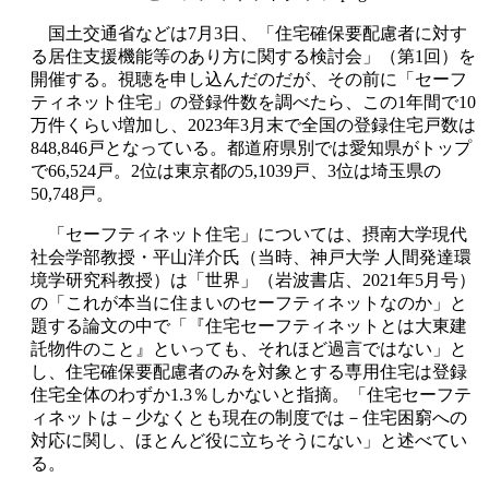
国土交通省などは7月3日、「住宅確保要配慮者に対す
る居住支援機能等のあり方に関する検討会」（第1回）を
開催する。視聴を申し込んだのだが、その前に「セーフ
ティネット住宅」の登録件数を調べたら、この1年間で10
万件くらい増加し、2023年3月末で全国の登録住宅戸数は
848,846戸となっている。都道府県別では愛知県がトップ
で66,524戸。2位は東京都の5,1039戸、3位は埼玉県の
50,748戸。
「セーフティネット住宅」については、摂南大学現代
社会学部教授・平山洋介氏（当時、神戸大学 人間発達環
境学研究科教授）は「世界」（岩波書店、2021年5月号）
の「これが本当に住まいのセーフティネットなのか」と
題する論文の中で「『住宅セーフティネットとは大東建
託物件のこと』といっても、それほど過言ではない」と
し、住宅確保要配慮者のみを対象とする専用住宅は登録
住宅全体のわずか1.3％しかないと指摘。「住宅セーフテ
ィネットは－少なくとも現在の制度では－住宅困窮への
対応に関し、ほとんど役に立ちそうにない」と述べてい
る。