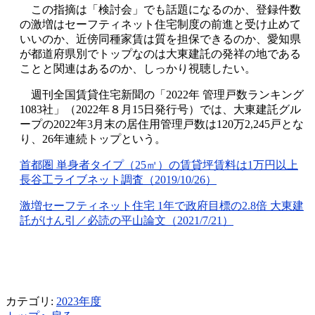
この指摘は「検討会」でも話題になるのか、登録件数
の激増はセーフティネット住宅制度の前進と受け止めて
いいのか、近傍同種家賃は質を担保できるのか、愛知県
が都道府県別でトップなのは大東建託の発祥の地である
ことと関連はあるのか、しっかり視聴したい。
週刊全国賃貸住宅新聞の「2022年 管理戸数ランキング
1083社」（2022年８月15日発行号）では、大東建託グル
ープの2022年3月末の居住用管理戸数は120万2,245戸とな
り、26年連続トップという。
首都圏 単身者タイプ（25㎡）の賃貸坪賃料は1万円以上
長谷工ライブネット調査（2019/10/26）
激増セーフティネット住宅
1
年で政府目標の
2.8
倍 大東建
託がけん引／必読の平山論文（
2021/7/21
）
カテゴリ:
2023年度