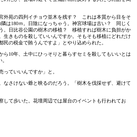
宮外苑の四列イチョウ並木を残す？ これは本質から目をそ
の隣は180ｍ。日陰になっちゃう。神宮球場は古い？ 同じく
う。日比谷公園の樹木の移植？ 移植すれば樹木に負担がか
。生きものを殺していいんですか。そもそも移植にどれだけ
。都民の税金で賄うんですよ」とやり込められた。
ら10年、土中にひっそりと暮らすセミを殺してもいいとは
い。
売っていいんですか」と。
。なさけない爺と映るのだろう。「樹木を伐採せず、避けて
察して歩いた。花壇周辺では屋台のイベントも行われてお