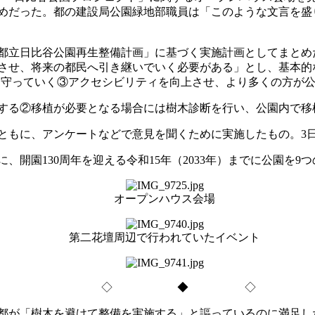
めだった。都の建設局公園緑地部職員は「このような文言を盛
た「都立日比谷公園再生整備計画」に基づく実施計画としてまと
させ、将来の都民へ引き継いでいく必要がある」とし、基本的
園の緑を守っていく③アクセシビリティを向上させ、より多くの方
する②移植が必要となる場合には樹木診断を行い、公園内で移
もに、アンケートなどで意見を聞くために実施したもの。3日間
開園130周年を迎える令和15年（2033年）までに公園を9
オープンハウス会場
第二花壇周辺で行われていたイベント
◇ ◆ ◇
都が「樹木を避けて整備を実施する」と謳っているのに満足し