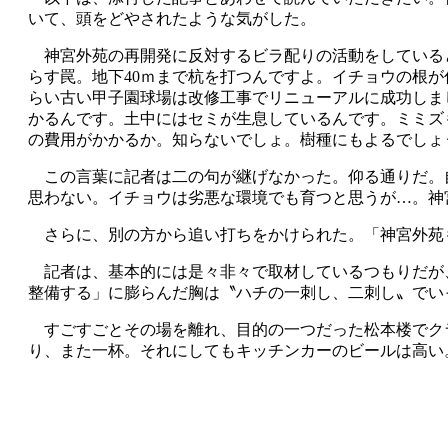
いて、頭をどやされたような気がした。
神宮外苑の再開発に反対するビラ配りの活動をしている
らす罠。地下40ｍまで杭を打つんですよ。イチョウの根が
らい古い甲子園球場は改修工事でリニューアルに成功しま
かるんです。土中にはセミが生息しているんです。ミミズ
の費用がかかるか。知らないでしょ。樹種にもよるでしょ
この言葉に記者は二の句が継げなかった。仰る通りだ。自
思わない。イチョウは劣悪な環境でも育つと思うが…。神
さらに、別の方から追い打ちをかけられた。「神宮外苑
記者は、基本的には是々非々で取材しているつもりだが
整備する」に膨らんだ胸は〝ハチの一刺し、二刺し〟でい
すごすごとその場を離れ、目的の一つだった松本楼でク
り、また一杯。それにしてもキッチンカーのビールは高い。1