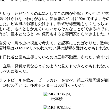
という「ただひとりの母親としてこの国が心配」の女性に「神
傷つけられないわけがない。伊藤忠のビルは190ｍですよ。そ
した。ビル風の影響も受けます。軟式野球聖地もなくなっちゃ
もいる。ものとしか見ていないからそんなことができるのです
うが、巨木となると1本1億円もすると専門家から聞きました
分で「鳥や虫の視点で考えて」と記事にしたばかりだ。数年か
宮球場はZOZOマリンの比でない風の影響を受けるかもしれな
も日比谷公園も主導しているのは三井不動産。あなた、魂まで
、立場・見解が異なるとそのような見方もできるかもしれない
っぺんに萎んだ。
ラフトビールを飲み、ビーフカレーを食べ、第二花壇周辺を観
杯700円とは。多摩センターは500円くらいだ。
松本楼