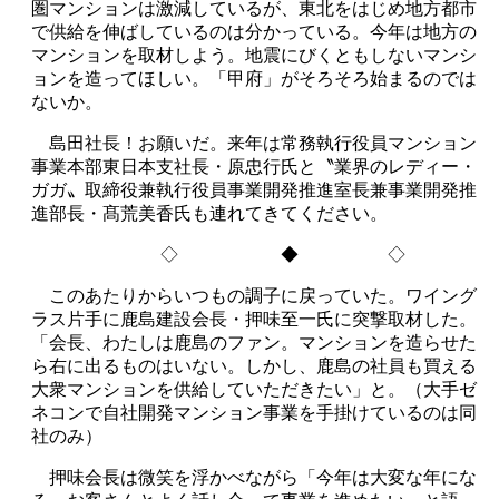
圏マンションは激減しているが、東北をはじめ地方都市
で供給を伸ばしているのは分かっている。今年は地方の
マンションを取材しよう。地震にびくともしないマンシ
ョンを造ってほしい。「甲府」がそろそろ始まるのでは
ないか。
島田社長！お願いだ。来年は常務執行役員マンション
事業本部東日本支社長・原忠行氏と〝業界のレディー・
ガガ〟取締役兼執行役員事業開発推進室長兼事業開発推
進部長・髙荒美香氏も連れてきてください。
◇ ◆ ◇
このあたりからいつもの調子に戻っていた。ワイング
ラス片手に鹿島建設会長・押味至一氏に突撃取材した。
「会長、わたしは鹿島のファン。マンションを造らせた
ら右に出るものはいない。しかし、鹿島の社員も買える
大衆マンションを供給していただきたい」と。（大手ゼ
ネコンで自社開発マンション事業を手掛けているのは同
社のみ）
押味会長は微笑を浮かべながら「今年は大変な年にな