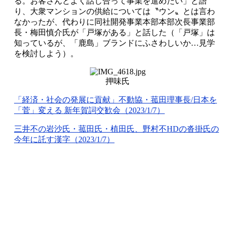
る。お客さんとよく話し合って事業を進めたい」と語
り、大衆マンションの供給については〝ウン〟とは言わ
なかったが、代わりに同社開発事業本部本部次長事業部
長・梅田慎介氏が「戸塚がある」と話した（「戸塚」は
知っているが、「鹿島」ブランドにふさわしいか…見学
を検討しよう）。
押味氏
「経済・社会の発展に貢献」不動協・菰田理事長/日本を
「菅」変える 新年賀詞交歓会（2023/1/7）
三井不の岩沙氏・菰田氏・植田氏、野村不HDの沓掛氏の
今年に託す漢字（2023/1/7）