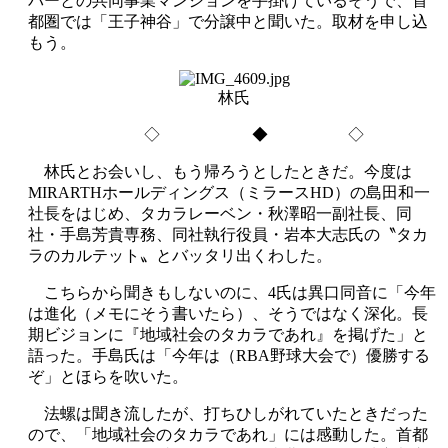
パーとの共同事業マンションを手掛けているそうで、首
都圏では「王子神谷」で分譲中と聞いた。取材を申し込
もう。
林氏
◇ ◆ ◇
林氏とお会いし、もう帰ろうとしたときだ。今度は
MIRARTHホールディングス（ミラースHD）の島田和一
社長をはじめ、タカラレーベン・秋澤昭一副社長、同
社・手島芳貴専務、同社執行役員・岩本大志氏の〝タカ
ラのカルテット〟とバッタリ出くわした。
こちらから聞きもしないのに、4氏は異口同音に「今年
は進化（メモにそう書いたら）、そうではなく深化。長
期ビジョンに『地域社会のタカラであれ』を掲げた」と
語った。手島氏は「今年は（RBA野球大会で）優勝する
ぞ」とほらを吹いた。
法螺は聞き流したが、打ちひしがれていたときだった
ので、「地域社会のタカラであれ」には感動した。首都