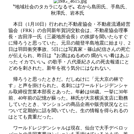
〝地域社会のタカラになるぞ〟右から島田氏、手島氏、
秋澤氏、岩本氏
本日（1月10日）行われた不動産協会・不動産流通経営
協会（FRK）の合同新年賀詞交歓会は、不動産協会理事
長・吉田淳一氏（三菱地所会長）の挨拶を聞いたらすぐ
に帰ろうと思っていた。元旦の能登半島地震に始まり、2
日は羽田衝突事故、5日には写真家・篠山紀信さんの死亡
が伝えられ、昨日は〝お酒はぬるめの 燗がいい肴はあぶ
った イカでいい〟の歌手・八代亜紀さんの死去報道にと
どめを刺された。新年を祝う気分にはなれない。
帰ろうと思ったときだ。だしぬけに「元大京の林で
す」と声を掛けられた。名刺にはワールドレジデンシャ
ル取締役営業本部長とあった。年齢は68歳。一挙に30年
前、40年前の記憶が蘇った。林氏が大京横浜支店に勤務
していたとき、マンションの商品企画や販売状況なとに
ついて定期的に話を聞いていた。生の情報を得られるの
はとても貴重だった。
ワールドレジデンシャルは現在、仙台で大手デベロッ