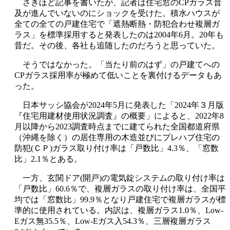
さきほど記事を書いたが、記者は住宅窓のCPガラス普
及が進んでいないのにショックを受けた。積水ハウスが
全ての全ての戸建住宅で「遮熱断熱・防犯合わせ複層ガ
ラス」を標準採用すると発表したのは2004年6月。20年も
昔だ。その後、各社も追随したのだろうと思っていた。
そうではなかった。「当たり前のはず」の戸建てへの
CPガラス採用率が極めて低いことを裏付けるデータもあ
った。
日本サッシ協会が2024年5月に発表した「2024年３月版
『住宅用建材使用状況調査』の概要」によると、2022年8
月以降から2023調査時点までに建てられた全国都道府県
（沖縄を除く）の居住専用の木造並びにプレハブ住宅の
防犯(ＣＰ)ガラス取り付け率は「戸数比」4.3％、「窓数
比」2.1％とある。
一方、玄関ドア(開戸)の電気錠システムの取り付け率は
「戸数比」60.6％で、複層ガラスの取り付け率は、全国平
均では「窓数比」99.9％となり戸建住宅で複層ガラスが標
準的に使用されている。内訳は、複層ガラス1.0％、Low-
Eガス無35.5％、Low-Eガス入54.3％、三層複層ガラス