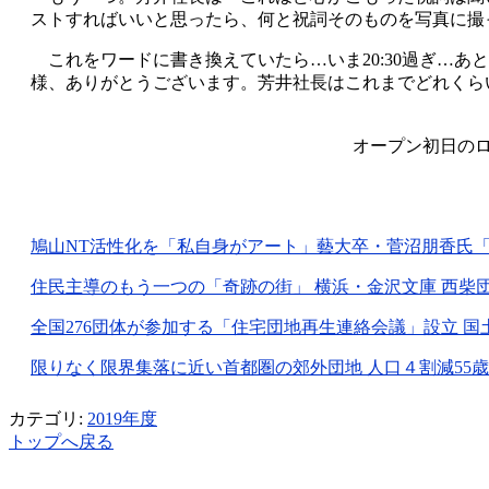
ストすればいいと思ったら、何と祝詞そのものを写真に撮
これをワードに書き換えていたら…いま20:30過ぎ…
様、ありがとうございます。芳井社長はこれまでどれくら
オープン初日のロ
鳩山NT活性化を「私自身がアート」藝大卒・菅沼朋香氏「ニュー
住民主導のもう一つの「奇跡の街」 横浜・金沢文庫 西柴団地「
全国276団体が参加する「住宅団地再生連絡会議」設立 国土交通
限りなく限界集落に近い首都圏の郊外団地 人口４割減55歳以上の
カテゴリ:
2019年度
トップへ戻る