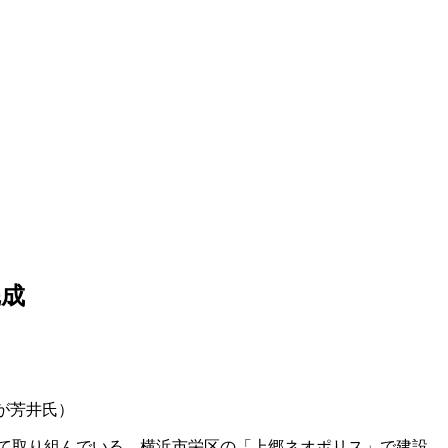
完成
目が芳井氏）
して取り組んでいる、横浜市栄区の「上郷ネオポリス」で建設