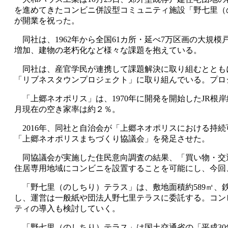
を進めてきたコンビニ併設型コミュニティ施設「野七里（
が開業を祝った。
同社は、1962年から全国61カ所・延べ7万区画の大規
増加、建物の老朽化など様々な課題を抱えている。
同社は、産官学民が連携して課題解決に取り組むととも
「リブネスタウンプロジェクト」に取り組んでいる。プロ
「上郷ネオポリス」は、1970年に開発を開始したJR根岸線港
月現在の空き家率は約２％。
2016年、同社と自治会が「上郷ネオポリスにおける持
「上郷ネオポリスまちづくり協議会」を発足させた。
同協議会が実施した住民意向調査の結果、「買い物・交
住居専用地域にコンビニを設置することを可能にし、今回
「野七里（のしちり）テラス」は、敷地面積約589㎡、鉄
し、運営は一般紙や団法人野七里テラスに委託する。コン
ティの導入も検討していく。
「野七里（のしちり）テラス」は国土交通省の「平成30