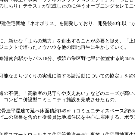
のしちり）テラス」が完成したのに伴うオープニングセレモニ
模戸建住宅団地「ネオポリス」を開発しており、開発後40年以
に、新たな「まちの魅力」を創出することが必要と捉え、「上
ジェクトで培ったノウハウを他の団地再生に生かしていく。
南台駅からバス18分、横浜市栄区野七里に位置する約46ha、総戸
続可能なまちづくりの実現に資する諸活動についての協定」を
通の不便」「高齢者の見守りや支えあい」などのニーズが高い
、コンビニ併設型コミュニティ施設を完成させたもの。
骨造平屋建て延べ床面積約149㎡（コミュニティスペース約5
ビニの店長を含めた従業員は地域住民を中心に雇用する。ボラ
年度スマートウェルネス住宅等推進モデル事業（住宅団地再生