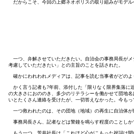
だからこそ、今回の上郷ネオポリスの取り組みがモデル
一つ、弁解させていただきたい。自治会の事務局長がメ
考慮していただきたい」との主旨のことを話された。
確かにわれわれメディアは、記事を読む当事者がどのよ
かく言う記者も7年前、添付した「限りなく限界集落に近
の大きさにおののき、多少のリテラシーを働かせて団地名
いとたくさん連絡を受けたが、一切答えなかった。今もっ
一つ救われたのは、その団地（地域）の再生に自治体が
事務局長さん、記者などは警鐘を鳴らす程度のことしか
もう一つ。芳井社長は「これほど心がこもった祝詞は聞