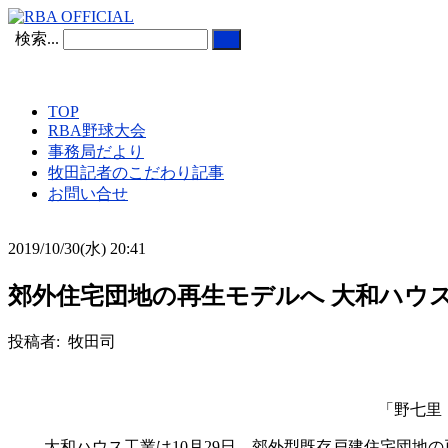
検索...
TOP
RBA野球大会
事務局だより
牧田記者のこだわり記事
お問い合せ
2019/10/30(水) 20:41
郊外住宅団地の再生モデルへ 大和ハウ
投稿者: 牧田司
「野七里
大和ハウス工業は10月29日、郊外型既存戸建住宅団地