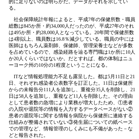
的に足りないのは明らかだ。データがそれを示してい
る。
社会保障統計年報によると、平成7年の保健所数・職員
総数は845か所・約34,000人だったのが、平成27年のそれ
は495か所・約28,000人となっている。20年間で保健所数
は4割以上、職員数は16.8％減少している。職員の中には
医師はもちろん薬剤師、保健師、管理栄養士などが多数
を占めているので、感染経路を辿る専門職は1か所に10人
か20人くらいではないか。だとすれば、都の体制はニュ
ーヨーク州の10分の1程度ということになる。
ITなど情報処理能力不足も露呈した。都は5月11日と21
日、それぞれ感染者公表数字を訂正した。11日は保健所
からの未報告分111人を追加し、重複分35人を削除し、21
日は58人を追加し、重複など11人を削除した。その理由
として患者数の急増により業務が増大したため、①患者
の入院や退院等の情報を入力するデータベースがない②
患者の退院等に関する情報を病院から保健所に連絡する
仕組みが整備されていない③発生届についての紙ベース
での管理など、情報管理のしくみにも不備があった－な
どと報告された。