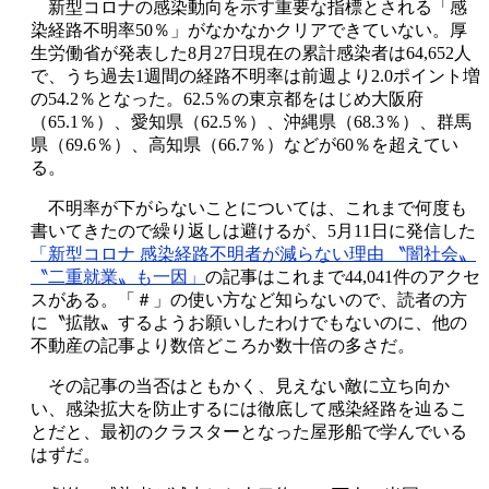
新型コロナの感染動向を示す重要な指標とされる「感
染経路不明率50％」がなかなかクリアできていない。厚
生労働省が発表した8月27日現在の累計感染者は64,652人
で、うち過去1週間の経路不明率は前週より2.0ポイント増
の54.2％となった。62.5％の東京都をはじめ大阪府
（65.1％）、愛知県（62.5％）、沖縄県（68.3％）、群馬
県（69.6％）、高知県（66.7％）などが60％を超えてい
る。
不明率が下がらないことについては、これまで何度も
書いてきたので繰り返しは避けるが、5月11日に発信した
「新型コロナ 感染経路不明者が減らない理由 〝闇社会〟
〝二重就業〟も一因」
の記事はこれまで44,041件のアクセ
スがある。「＃」の使い方など知らないので、読者の方
に〝拡散〟するようお願いしたわけでもないのに、他の
不動産の記事より数倍どころか数十倍の多さだ。
その記事の当否はともかく、見えない敵に立ち向か
い、感染拡大を防止するには徹底して感染経路を辿るこ
とだと、最初のクラスターとなった屋形船で学んでいる
はずだ。