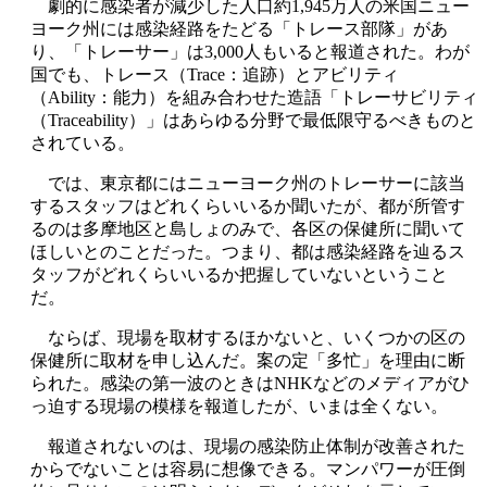
劇的に感染者が減少した人口約1,945万人の米国ニュー
ヨーク州には感染経路をたどる「トレース部隊」があ
り、「トレーサー」は3,000人もいると報道された。わが
国でも、トレース（Trace：追跡）とアビリティ
（Ability：能力）を組み合わせた造語「トレーサビリティ
（Traceability）」はあらゆる分野で最低限守るべきものと
されている。
では、東京都にはニューヨーク州のトレーサーに該当
するスタッフはどれくらいいるか聞いたが、都が所管す
るのは多摩地区と島しょのみで、各区の保健所に聞いて
ほしいとのことだった。つまり、都は感染経路を辿るス
タッフがどれくらいいるか把握していないということ
だ。
ならば、現場を取材するほかないと、いくつかの区の
保健所に取材を申し込んだ。案の定「多忙」を理由に断
られた。感染の第一波のときはNHKなどのメディアがひ
っ迫する現場の模様を報道したが、いまは全くない。
報道されないのは、現場の感染防止体制が改善された
からでないことは容易に想像できる。マンパワーが圧倒