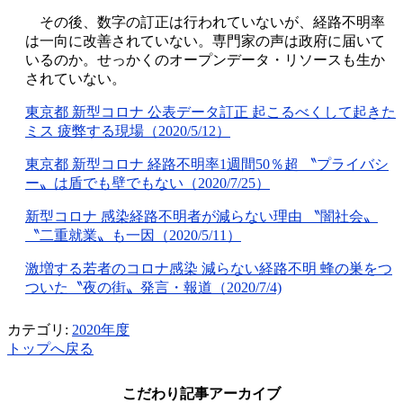
その後、数字の訂正は行われていないが、経路不明率
は一向に改善されていない。専門家の声は政府に届いて
いるのか。せっかくのオープンデータ・リソースも生か
されていない。
東京都 新型コロナ 公表データ訂正 起こるべくして起きた
ミス 疲弊する現場（2020/5/12）
東京都 新型コロナ 経路不明率1週間50％超 〝プライバシ
ー〟は盾でも壁でもない（2020/7/25）
新型コロナ 感染経路不明者が減らない理由 〝闇社会〟
〝二重就業〟も一因（2020/5/11）
激増する若者のコロナ感染 減らない経路不明 蜂の巣をつ
ついた〝夜の街〟発言・報道（2020/7/4)
カテゴリ:
2020年度
トップへ戻る
こだわり記事アーカイブ