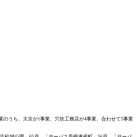
事業のうち、大京が1事業、穴吹工務店が4事業、合わせて5事業
松城公園」65戸、「サーパス高崎連雀町」56戸、「サーパ