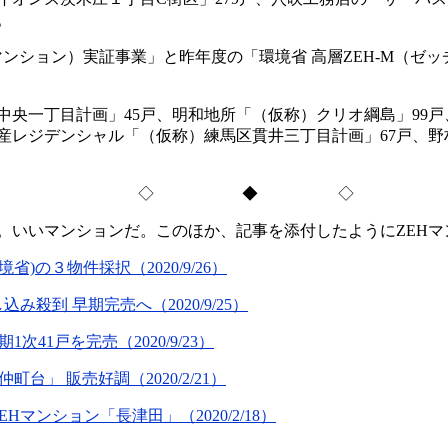
。
・マンション）実証事業」と昨年度の「環境省 高層ZEH-M（
一丁目計画」45戸、明和地所「（仮称）クリオ綱島」99戸
産レジデンシャル「（仮称）練馬区貫井三丁目計画」67戸、野村
◇ ◆ ◇
る。いいマンションだ。このほか、記事を添付したようにZEH
)の３物件採択（2020/9/26）
込み殺到 早期完売へ（2020/9/25）
41戸を完売（2020/9/23）
」 販売好調（2020/2/21）
マンション「長津田」（2020/2/18）