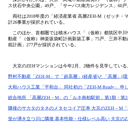
ス伏石中央公園」49戸、「サーパス南方レジデンス」60戸
両社は2018年度の「経済産業省 高層ZEH-M（ゼッチ
計26事業が採択されている。
このほか、首都圏では積水ハウス「（仮称）都筑区中川中央
動産「（仮称）神楽坂袋町計画新築工事」75戸、三井不動
前計画」277戸が採択されている。
大京のZEHマンションは今年2月、2物件を見学してい
野村不動産「ZEH-M」で「超高層」(経産省)と「高層」(環境省
大和ハウス工業「平和台」 同社初の「ZEH-M Ready」 申し
総合地所 「高層ZEH－M」の「ルネ南柏駅前」第1期・第2期1次
隣接のサカタのタネのメタセコイア圧巻 大京のZEH－M「仲町台
蛍が湧き立つ川に隣接 基本性能・仕様レベル高い 大京のZEH