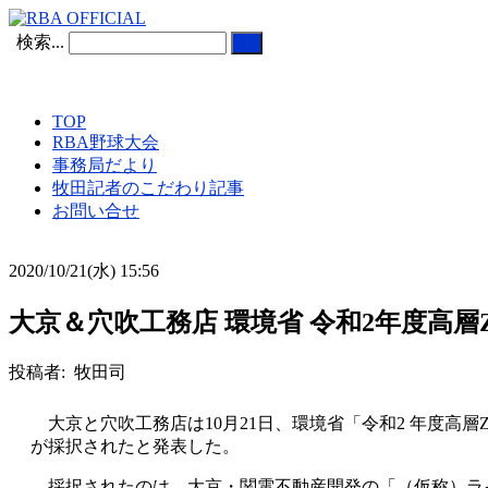
検索...
TOP
RBA野球大会
事務局だより
牧田記者のこだわり記事
お問い合せ
2020/10/21(水) 15:56
大京＆穴吹工務店 環境省 令和2年度高層
投稿者: 牧田司
大京と穴吹工務店は10月21日、環境省「令和2 年度高層
が採択されたと発表した。
採択されたのは、大京・関電不動産開発の「（仮称）ライオ