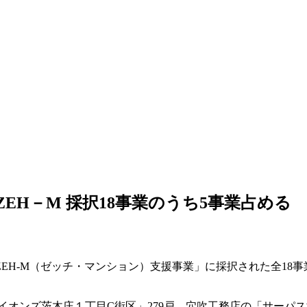
ZEH－M 採択18事業のうち5事業占める
ZEH-M（ゼッチ・マンション）支援事業」に採択された全18
ンズ茨木庄１丁目C街区」279戸、穴吹工務店の「サーパス浜