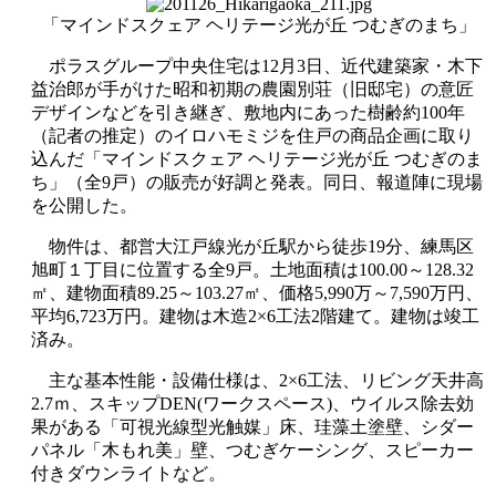
「マインドスクェア ヘリテージ光が丘 つむぎのまち」
ポラスグループ中央住宅は12月3日、近代建築家・木下
益治郎が手がけた昭和初期の農園別荘（旧邸宅）の意匠
デザインなどを引き継ぎ、敷地内にあった樹齢約100年
（記者の推定）のイロハモミジを住戸の商品企画に取り
込んだ「マインドスクェア ヘリテージ光が丘 つむぎのま
ち」（全9戸）の販売が好調と発表。同日、報道陣に現場
を公開した。
物件は、都営大江戸線光が丘駅から徒歩19分、練馬区
旭町１丁目に位置する全9戸。土地面積は100.00～128.32
㎡、建物面積89.25～103.27㎡、価格5,990万～7,590万円、
平均6,723万円。建物は木造2×6工法2階建て。建物は竣工
済み。
主な基本性能・設備仕様は、2×6工法、リビング天井高
2.7ｍ、スキップDEN(ワークスペース)、ウイルス除去効
果がある「可視光線型光触媒」床、珪藻土塗壁、シダー
パネル「木もれ美」壁、つむぎケーシング、スピーカー
付きダウンライトなど。