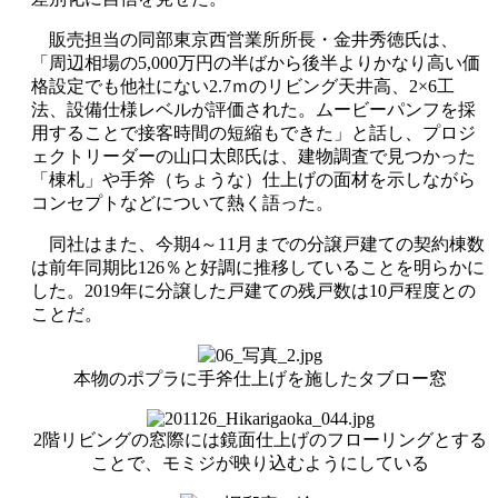
販売担当の同部東京西営業所所長・金井秀徳氏は、
「周辺相場の5,000万円の半ばから後半よりかなり高い価
格設定でも他社にない2.7ｍのリビング天井高、2×6工
法、設備仕様レベルが評価された。ムービーパンフを採
用することで接客時間の短縮もできた」と話し、プロジ
ェクトリーダーの山口太郎氏は、建物調査で見つかった
「棟札」や手斧（ちょうな）仕上げの面材を示しながら
コンセプトなどについて熱く語った。
同社はまた、今期4～11月までの分譲戸建ての契約棟数
は前年同期比126％と好調に推移していることを明らかに
した。2019年に分譲した戸建ての残戸数は10戸程度との
ことだ。
本物のポプラに手斧仕上げを施したタブロー窓
2階リビングの窓際には鏡面仕上げのフローリングとする
ことで、モミジが映り込むようにしている