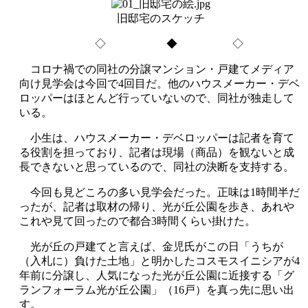
旧邸宅のスケッチ
◇ ◆ ◇
コロナ禍での同社の分譲マンション・戸建てメディア
向け見学会は今回で4回目だ。他のハウスメーカー・デベ
ロッパーはほとんど行っていないので、同社が独走して
いる。
小生は、ハウスメーカー・デベロッパーは記者を育て
る役割を担っており、記者は現場（商品）を観ないと成
長できないと思っているので、同社の決断を支持する。
今回も見どころの多い見学会だった。正味は1時間半だ
ったが、記者は取材の帰り、光が丘公園を歩き、あれや
これや見て回ったので都合3時間くらい掛けた。
光が丘の戸建てと言えば、金児氏がこの日「うちが
（入札に）負けた土地」と明かしたコスモスイニシアが4
年前に分譲し、人気になった光が丘公園に近接する「グ
ランフォーラム光が丘公園」（16戸）を真っ先に思い出
す。