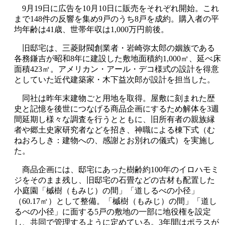
9月19日に広告を10月10日に販売をそれぞれ開始。これ
まで148件の反響を集め9戸のうち8戸を成約。購入者の平
均年齢は41歳、世帯年収は1,000万円前後。
旧邸宅は、三菱財閥創業者・岩崎弥太郎の姻族である
各務鎌吉が昭和8年に建設した敷地面積約1,000㎡、延べ床
面積423㎡。アメリカン・アール・デコ様式の設計を得意
としていた近代建築家・木下益次郎が設計を担当した。
同社は昨年末建物ごと用地を取得。屋敷に刻まれた歴
史と記憶を後世につなげる商品企画にするため解体を3週
間延期し様々な調査を行うとともに、旧所有者の親族縁
者や郷土史家研究者などを招き、神職による棟下式（む
ねおろしき：建物への、感謝とお別れの儀式）を実施し
た。
商品企画には、邸宅にあった樹齢約100年のイロハモミ
ジをそのまま残し、旧邸宅の石畳などの古材も配置した
小庭園「槭樹（もみじ）の間」「道しるべの小径」
（60.17㎡）として整備。「槭樹（もみじ）の間」「道し
るべの小径」に面する5戸の敷地の一部に地役権を設定
し、共同で管理するように定めている。3年間はポラスが