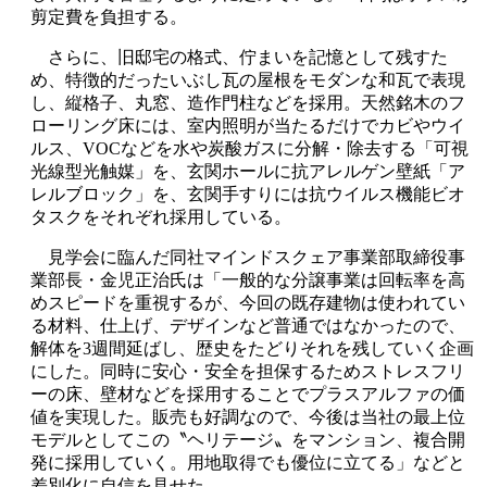
剪定費を負担する。
さらに、旧邸宅の格式、佇まいを記憶として残すた
め、特徴的だったいぶし瓦の屋根をモダンな和瓦で表現
し、縦格子、丸窓、造作門柱などを採用。天然銘木のフ
ローリング床には、室内照明が当たるだけでカビやウイ
ルス、VOCなどを水や炭酸ガスに分解・除去する「可視
光線型光触媒」を、玄関ホールに抗アレルゲン壁紙「ア
レルブロック」を、玄関手すりには抗ウイルス機能ビオ
タスクをそれぞれ採用している。
見学会に臨んだ同社マインドスクェア事業部取締役事
業部長・金児正治氏は「一般的な分譲事業は回転率を高
めスピードを重視するが、今回の既存建物は使われてい
る材料、仕上げ、デザインなど普通ではなかったので、
解体を3週間延ばし、歴史をたどりそれを残していく企画
にした。同時に安心・安全を担保するためストレスフリ
ーの床、壁材などを採用することでプラスアルファの価
値を実現した。販売も好調なので、今後は当社の最上位
モデルとしてこの〝ヘリテージ〟をマンション、複合開
発に採用していく。用地取得でも優位に立てる」などと
差別化に自信を見せた。