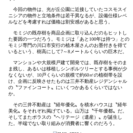
今回の物件は、光が丘公園に近接していたコスモスイ
ニシアの物件と立地条件は若干異なるが、設備仕様レベ
ルなどを考慮すれば価格は割安感があると思う。
モミジの既存樹を商品企画に取り込んだのもヒットし
た要因の一つだろう。モミジは「あと100年は持つ」との
モミジ専門の川口市安行の植木屋さんのお墨付きを得て
いるという、樹高にして7～8メートルくらいの巨木だ。
マンションや大規模戸建て開発では、既存樹をそのま
ま残し、あるいは移植しシンボルツリーとする事例が少
なくないが、10戸くらいの規模で約60㎡の植樹帯を設
け、企画に反映させたものは三井不動産レジデンシャル
の〝ファインコート〟にいくつかあるくらいではない
か。
その三井不動産は〝経年優化〟を積水ハウスは〝経年
美化〟をそれぞれ掲げている。山万は〝千年優都〟だ。
そしてまたポラスの〝ヘリテージ（遺産）〟が誕生し
た。半端でない取り組みが消費者に響くのだろう。