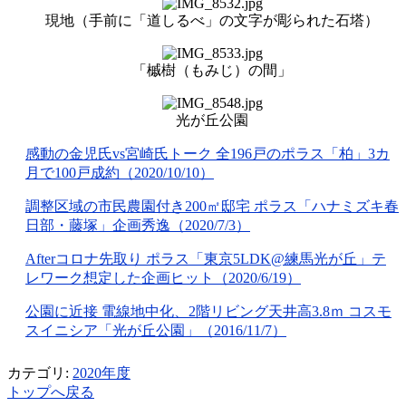
現地（手前に「道しるべ」の文字が彫られた石塔）
「槭樹（もみじ）の間」
光が丘公園
感動の金児氏vs宮崎氏トーク 全196戸のポラス「柏」3カ
月で100戸成約（2020/10/10）
調整区域の市民農園付き200㎡邸宅 ポラス「ハナミズキ春
日部・藤塚」企画秀逸（2020/7/3）
Afterコロナ先取り ポラス「東京5LDK@練馬光が丘」テ
レワーク想定した企画ヒット（2020/6/19）
公園に近接 電線地中化、2階リビング天井高3.8ｍ コスモ
スイニシア「光が丘公園」（2016/11/7）
カテゴリ:
2020年度
トップへ戻る