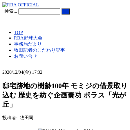
検索...
TOP
RBA野球大会
事務局だより
牧田記者のこだわり記事
お問い合せ
2020/12/04(金) 17:32
邸宅跡地の樹齢100年 モミジの借景取り
込む 歴史を紡ぐ企画奏功 ポラス「光が
丘」
投稿者: 牧田司