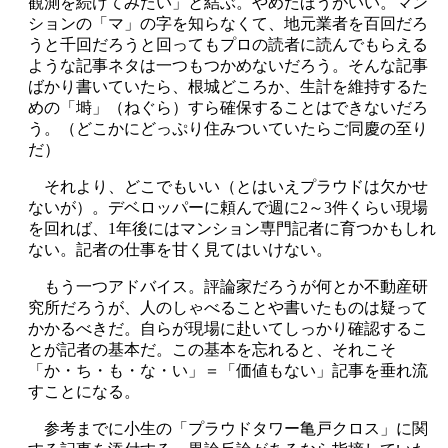
観測を続けてみたい」と結ぶ。やめたほうがいい。マン
ションの「マ」の字を知らなくて、地元業者を百回だろ
うと千回だろうと回ってもプロの読者に読んでもらえる
ような記事ネタは一つもつかめないだろう。そんな記事
ばかり書いていたら、根城どころか、生計を維持するた
めの「塒」（ねぐら）すら確保することはできないだろ
う。（どこかにどっぷり住みついていたらご同慶の至り
だ）
それより、どこでもいい（とはいえプラウドは欠かせ
ないが）。デベロッパーに頼んで週に2～3件くらい現場
を回れば、1年後にはマンション専門記者に育つかもしれ
ない。記者の仕事を甘く見てはいけない。
もう一つアドバイス。評論家だろうが何とか不動産研
究所だろうが、人のしゃべることや書いたものは疑って
かかるべきだ。自らが現場に赴いてしっかり確認するこ
とが記者の基本だ。この基本を忘れると、それこそ
「か・ち・も・な・い」＝「価値もない」記事を垂れ流
すことになる。
参考までに小生の「プラウドタワー亀戸クロス」に関