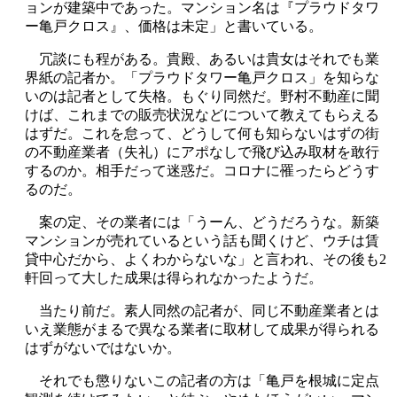
ョンが建築中であった。マンション名は『プラウドタワ
ー亀戸クロス』、価格は未定」と書いている。
冗談にも程がある。貴殿、あるいは貴女はそれでも業
界紙の記者か。「プラウドタワー亀戸クロス」を知らな
いのは記者として失格。もぐり同然だ。野村不動産に聞
けば、これまでの販売状況などについて教えてもらえる
はずだ。これを怠って、どうして何も知らないはずの街
の不動産業者（失礼）にアポなしで飛び込み取材を敢行
するのか。相手だって迷惑だ。コロナに罹ったらどうす
るのだ。
案の定、その業者には「うーん、どうだろうな。新築
マンションが売れているという話も聞くけど、ウチは賃
貸中心だから、よくわからないな」と言われ、その後も2
軒回って大した成果は得られなかったようだ。
当たり前だ。素人同然の記者が、同じ不動産業者とは
いえ業態がまるで異なる業者に取材して成果が得られる
はずがないではないか。
それでも懲りないこの記者の方は「亀戸を根城に定点