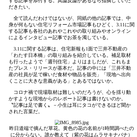
する記事を添付する。異論反論があるなら指摘していた
だきたい。
全て読んだわけではないが、同紙の他の記事では、中
身が何もない住宅リフォーム市場記事もひどく、3.11に関
する記事も各社のあれやこれやの取り組みやオンライン
によるインタビュー記事でお茶を濁している。
3.11に関する記事は、住宅新報も1面で三井不動産の
「わたす日本橋」の取り組みを紹介している。補足取材
も行ったようで「週刊住宅」よりはましだが、これもま
たプレス・リリースが基本だ。記事の中には「三井不動
産の社員が足で稼いだ食材や物品を販売」「現地へ出向
くことに大きな意義がある」とあるではないか。
コロナ禍で現場取材は難しいのだろうが、心を揺り動
かすような現地からのレポート記事は書けないのか。
〝記事は足で書く〟－小生は耳にタコができるほど聞か
された言葉だ。
昨日道端で摘んだ草花。黄色の花の名前が1時間調べたの
に分からない。誰か教えて（紫の花はムラサキナバナ）