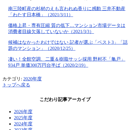
南三陸町産の杉材のえも言われぬ香りに感動 三井不動産
「わたす日本橋」（2021/3/11）
価格上昇・専有圧縮 質の低下…マンション市場データは
消費者目線欠落していないか（2021/3/3）
候補はなかったわけではない 記者が選ぶ「ベスト3」「話
題のマンション」（2020/12/25）
凄い！全館空調、二重＆樹脂サッシ採用 野村不「亀戸」
934戸 単価300万円台半ば（2020/2/19）
カテゴリ:
2020年度
トップへ戻る
こだわり記事アーカイブ
2026年度
2025年度
2024年度
2023年度