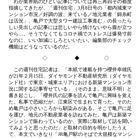
わが業界紙のひどい記事については再三再四その都度
指摘してきたが、「週刊住宅」3月8日号の「都内城東マ
ンション市況／好調の波、来ている／地元業者「錦糸町
は活況」、亀戸で大型タワー建設工事進む」の長ったら
しい見出しの記事には悲しいやら情けないやら腹が立つ
やら…。そうでなくてもコロナ禍でストレスは爆発寸前
なのに、いい加減にしろといいたい。編集部のチェック
機能はどうなっているのだ。
◇ ◆ ◇
この週刊住宅記者は、「本紙で連載を持つ櫻井幸雄氏
が21年２月15日、ダイヤモンド不動産研究所（ダイヤモ
ンド社）で東京・城東エリアにおける新築マンション市
況に関する記事寄せている」（そのまま。意味不明）と
書き起こし、「櫻井氏の記事を読んで亀戸に興味を覚え
た。私事で恐縮だが、江東区で生まれて育った。そのた
め亀戸は小さいころから馴染みがある。そこで亀戸に足
を運び、地元の不動産業者を訪ねてみた。亀戸は新築マ
ンションで賑わっているのか、実際に取材して話を聞い
てみようと思ったのだ」と取材の目的を明かしたうえ
で、本文でいきなり「JR亀戸駅のそばで大規模なマンシ