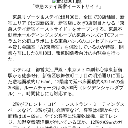
「東急ステイ新宿イーストサイド」
東急リゾーツ＆ステイは8月30日、全国で30店舗目、新
宿エリアでは西新宿店、新宿店に次ぎ3店舗目となる「東
急ステイ新宿イーストサイド」をオープンする。東急不
動産ホールディングスグループの東急ハンズとTCフォー
ラムとの初コラボによる東急ハンズのコンセプトルーム
や貸し会議室「AP東新宿」を併設しているのが特徴。開
業を前にした8月18日、報道関係者向けの内覧会を行っ
た。
ホテルは、都営大江戸線・東京メトロ副都心線東新宿
駅から徒歩3分、新宿区歌舞伎町二丁目の明治通りに面し
た敷地面積約1,162㎡、12階建て延べ床面積約8,321㎡の全
208室。ルームチャージは36,300円（レジデンシャルダブ
ル）～。時間貸しにも対応する。
2階がフロント・ロビー・レストラン・ミーティングス
ペースなど、3階が貸し会議室など、客室は4階からで、
面積は18～69㎡。全ての客室に洗濯乾燥機、電子レン
ジ、加湿空気清浄機が付いているほか、12階の69㎡のガ