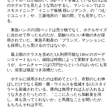
セプトルームが面白い。2段ベッドを備えているものは他
のホテルでも見たような気がするし、マンションではコ
スモスイニシア「イニシア板橋 桜レジデンス」の「つむ
ぐユニット」や、三菱地所の「箱の間」でも見学してい
る。
東急ハンズの2段ベッドは売り物でなく、ホテルサイズ
に合わせて作ったものだが、肌触りのいい本物の木が採
用されていた。東急不動産の「ブランズ」マンションに
も採用したら受けるのではないか。
最上階のテラスを含めた3人利用可能な140㎡のガーデ
ンスイートもいい。値段は時期によって変動するのだろ
うが、ルームチャージは5万円からというのはいかにも安
い。浴室は猫足つき浴槽だった。
ホテルに採用されたのは初めてという、衣類のしわ伸
ばしだけでなく花粉・菌・ウイルスを低減するLGスタイ
ラーも装備されている。庫内は無理すれば人が入れるよ
うな大きさだったので、「ここに入ったら加齢臭を消
し、体も洗ってくれないか」と馬鹿なことを聞いたが、
もちろんそれは不可。