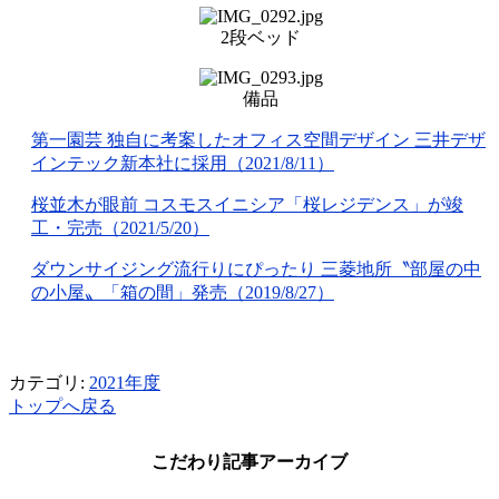
2段ベッド
備品
第一園芸 独自に考案したオフィス空間デザイン 三井デザ
インテック新本社に採用（2021/8/11）
桜並木が眼前 コスモスイニシア「桜レジデンス」が竣
工・完売（2021/5/20）
ダウンサイジング流行りにぴったり 三菱地所〝部屋の中
の小屋〟「箱の間」発売（2019/8/27）
カテゴリ:
2021年度
トップへ戻る
こだわり記事アーカイブ