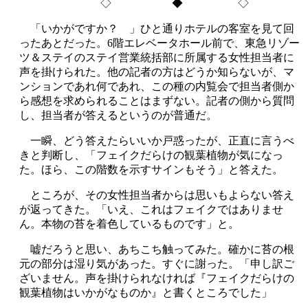
◇ ◆ ◇
「いかがですか？ 」ひと通りホテルの客室を見て回
ったあとだった。6階エレベータホール前で、東急リゾー
ツ＆ステイのステイ営業統括部に所属する女性担当者に
声を掛けられた。他の記者の方はどうか知らないが、マ
ンションであれ何であれ、この種の内覧会で担当者側か
ら感想を求められることはまずない。記者の側から質問
し、担当者が答えるというのが普通だ。
一瞬、どう答えたらいいか戸惑ったが、正直に言うべ
きと判断し、「フェイクだらけの観葉植物が気になっ
た。ほら、この階数を示すサインもそう」と答えた。
ところが、その女性担当者からは思いもよらない答え
が返ってきた。「いえ、これはフェイクではありませ
ん。本物の苔を着色しているものです」と。
嘘だろうと思い、あちこち触ってみた。確かに苔の根
元の部分は湿り気があった。すぐに謝った。「申し訳ご
ざいません。声を掛けられなければ『フェイクだらけの
観葉植物はいかがなものか』と書くところでした」