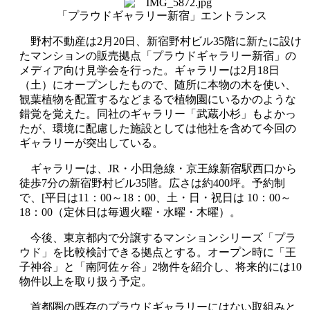
「プラウドギャラリー新宿」エントランス
野村不動産は
2
月
20
日、新宿野村ビル
35
階に新たに設け
たマンションの販売拠点「プラウドギャラリー新宿」の
メディア向け見学会を行った。ギャラリーは
2
月
18
日
（土）にオープンしたもので、随所に本物の木を使い、
観葉植物を配置するなどまるで植物園にいるかのような
錯覚を覚えた。同社のギャラリー「武蔵小杉」もよかっ
たが、環境に配慮した施設としては他社を含めて今回の
ギャラリーが突出している。
ギャラリーは、
JR
・小田急線・京王線新宿駅西口から
徒歩
7
分の新宿野村ビル
35
階。広さは約
400
坪。予約制
で、
[
平日は
11
：
00
～
18
：
00
、土・日・祝日は
10
：
00
～
18
：
00
（定休日は毎週火曜・水曜・木曜）。
今後、東京都内で分譲するマンションシリーズ「プラ
ウド」を比較検討できる拠点とする。オープン時に「王
子神谷」と「南阿佐ヶ谷」
2
物件を紹介し、将来的には
10
物件以上を取り扱う予定。
首都圏の既存のプラウドギャラリーにはない取組みと