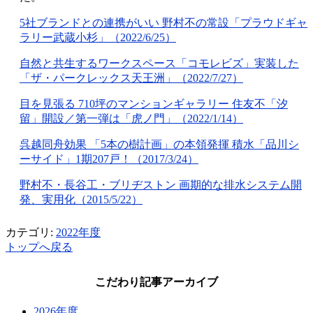
5
社ブランドとの連携がいい 野村不の常設「プラウドギャ
ラリー武蔵小杉」（
2022/6/25
）
自然と共生するワークスペース「コモレビズ」実装した
「ザ・パークレックス天王洲」（
2022/7/27
）
目を見張る
710
坪のマンションギャラリー 住友不「汐
留」開設／第一弾は「虎ノ門」（
2022/1/14
）
呉越同舟効果 「
5
本の樹計画」の本領発揮 積水「品川シ
ーサイド」
1
期
207
戸！（
2017/3/24
）
野村不・長谷工・ブリヂストン 画期的な排水システム開
発、実用化（
2015/5/22
）
カテゴリ:
2022年度
トップへ戻る
こだわり記事アーカイブ
2026年度