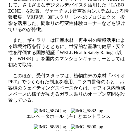
して、さまざまなデジタルデバイスを活用した「
LABO
ZONE
」を設置。ヴァーチャル音声案内システムによる情
報収集、
VR
模型、
3
面スクリーンへのプロジェクター投
影を活用した、間取りの可変性体験コーナーなどを設け
ているのが特徴。
また、ギャラリーは国産木材・再生材の積極活用によ
る環境対応を行うとともに、世界的な基準で健康・安全
性を評価する国際認証「
WELL Health-Safety Rating
（以
下、
WHSR
）」を国内のマンションギャラリーとしては
初めて取得。
このほか、受付スタッフは、植物由来の素材「バイオ
PET
」でつくられた制服を着用。コクヨ監修のもと、お
客様のウェイティングスペースからは、オフィス内執務
スペースの様子が見えるガラス貼りのオープン空間を設
置している。
エレベータホール（左）とエントランス