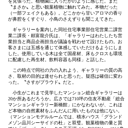
を見張った。植物園に入ったかのように感じた。また
〝まさか〟と思い観葉植物に触れてみた。本物だった
（一部フェイクもある）。どこかから甘いアロマの香り
が鼻腔をくすぐり、小鳥のさえずりも聞こえてきた。
ギャラリーを案内した同社住宅事業部住宅営業二課営
業二課長・頼富龍介氏は、「ギャラリーはわたしたち営
業担当と商品企画担当が議論を戦わせて設けたもの。お
客さまには五感を通じて体感していただけるようにしま
した。使用している木は全て国産材、床もクロスも環境
に配慮した再生材。飲料容器も同様」と話した。
この時点で同社の力の入れよう、ギャラリーの質の高
さ、取材の目的は達せられと思った。疑惑は確信に変わ
った。〝さすがプラウド〟だと。
小生がこれまで見学したマンション総合ギャラリーは
20
か所あるだろうか。広さでは
710
坪の住友不動産「総合
マンションギャラリー新橋館」にかなわないが、これほ
ど本物の自然素材をふんだんに用いたものは他にない。
（マンションモデルルームでは、積水ハウス「グランド
メゾン品川シーサイドの杜」と双璧。観葉植物の量と質