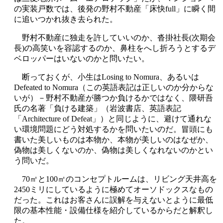
の実装戸数では、後発の野村不動産「床快
full
」に瞬く間
に追いつかれ抜き去られた。
野村不動産に独走を許していいのか、沓掛社長
(
次期会
長
)
の高笑いを容認するのか、鼻柱をへし折ろうとするデ
ベロッパーはいないのかと問いたい。
断っておくが、小生は
Losing to Nomura
、あるいは
Defeated to Nomura
（この英語表記は正しいのか分からな
いが）－野村不動産が勝つか負けるかではなく、隈研吾
氏の名著「負ける建築」（岩波書店、英語表記
「
Architecture of Defeat
」）と同じように、避けて通れな
い環境問題にどう対処するかを問いたいのだ。冒頭にも
書いた美しいものは本物か、本物が美しいのはなぜか、
偽物は美しくないのか、偽物は美しくなれないのかとい
う問いだ。
70
㎡と
100
㎡のコンセプトルームは、リビング天井高を
2450
ミリにしているように極めてオーソドックスなもの
だった。これはお客さんに誤解を与えないとように最低
限の基本性能・設備仕様を紹介しているからだと解釈し
た。