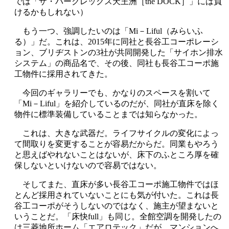
では「ザ・パークレックス天王洲［
the DOCK
］」には負
けるかもしれない）
もう一つ、強調したいのは「
Mi
－
Liful
（みらいふ
る）」だ。これは、
2015
年に同社と長谷工コーポレーシ
ョン、ブリヂストンの
3
社が共同開発した「サイホン排水
システム」の商品名で、その後、同社も長谷工コーポ施
工物件に採用されてきた。
今回のギャラリーでも、かなりのスペースを割いて
「
Mi
－
Liful
」を紹介しているのだが、同社が直床を除く
物件に標準装備していることまでは知らなかった。
これは、大きな武器だ。ライフサイクルの変化によっ
て間取りを変更することが容易だからだ。同業もやろう
と思えばやれないことはないが、床下のふところ厚を確
保しないといけないので容易ではない。
そしてまた、直床が多い長谷工コーポ施工物件ではほ
とんど採用されていないことにも気が付いた。これは長
谷工コーポがそうしないのではなく、施主が望まないと
いうことだ。「床快
full
」も同じ。全館空調を開発したの
は三菱地所ホーム「エアロテック」だが、マンションへ