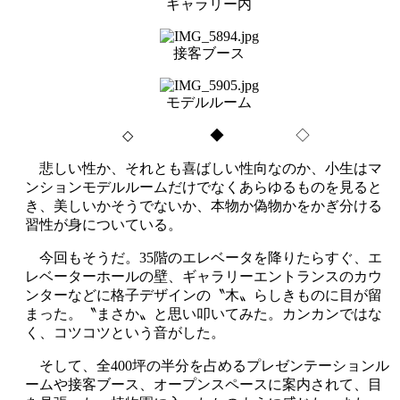
ギャラリー内
接客ブース
モデルルーム
◇
◆ ◇
悲しい性か、それとも喜ばしい性向なのか、小生はマ
ンションモデルルームだけでなくあらゆるものを見ると
き、美しいかそうでないか、本物か偽物かをかぎ分ける
習性が身についている。
今回もそうだ。
35
階のエレベータを降りたらすぐ、エ
レベーターホールの壁、ギャラリーエントランスのカウ
ンターなどに格子デザインの〝木〟らしきものに目が留
まった。〝まさか〟と思い叩いてみた。カンカンではな
く、コツコツという音がした。
そして、全
400
坪の半分を占めるプレゼンテーションル
ームや接客ブース、オープンスペースに案内されて、目