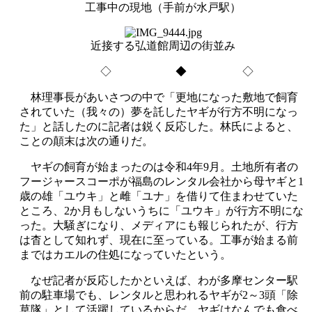
工事中の現地（手前が水戸駅）
近接する弘道館周辺の街並み
◇ ◆ ◇
林理事長があいさつの中で「更地になった敷地で飼育
されていた（我々の）夢を託したヤギが行方不明になっ
た」と話したのに記者は鋭く反応した。林氏によると、
ことの顛末は次の通りだ。
ヤギの飼育が始まったのは令和4年9月。土地所有者の
フージャースコーポが福島のレンタル会社から母ヤギと1
歳の雄「ユウキ」と雌「ユナ」を借りて住まわせていた
ところ、2か月もしないうちに「ユウキ」が行方不明にな
った。大騒ぎになり、メディアにも報じられたが、行方
は杳として知れず、現在に至っている。工事が始まる前
まではカエルの住処になっていたという。
なぜ記者が反応したかといえば、わが多摩センター駅
前の駐車場でも、レンタルと思われるヤギが2～3頭「除
草隊」として活躍しているからだ。ヤギはなんでも食べ