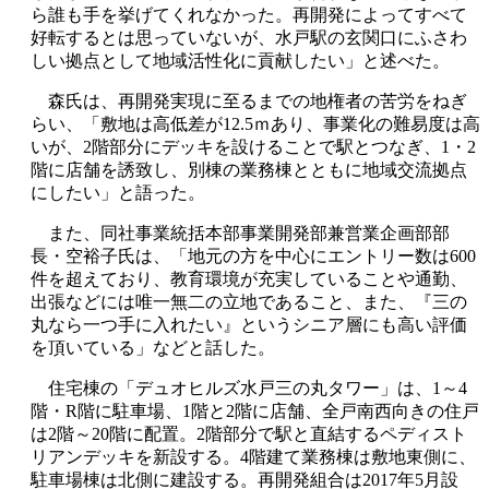
ら誰も手を挙げてくれなかった。再開発によってすべて
好転するとは思っていないが、水戸駅の玄関口にふさわ
しい拠点として地域活性化に貢献したい」と述べた。
森氏は、再開発実現に至るまでの地権者の苦労をねぎ
らい、「敷地は高低差が12.5ｍあり、事業化の難易度は高
いが、2階部分にデッキを設けることで駅とつなぎ、1・2
階に店舗を誘致し、別棟の業務棟とともに地域交流拠点
にしたい」と語った。
また、同社事業統括本部事業開発部兼営業企画部部
長・空裕子氏は、「地元の方を中心にエントリー数は600
件を超えており、教育環境が充実していることや通勤、
出張などには唯一無二の立地であること、また、『三の
丸なら一つ手に入れたい』というシニア層にも高い評価
を頂いている」などと話した。
住宅棟の「デュオヒルズ水戸三の丸タワー」は、1～4
階・R階に駐車場、1階と2階に店舗、全戸南西向きの住戸
は2階～20階に配置。2階部分で駅と直結するペディスト
リアンデッキを新設する。4階建て業務棟は敷地東側に、
駐車場棟は北側に建設する。再開発組合は2017年5月設