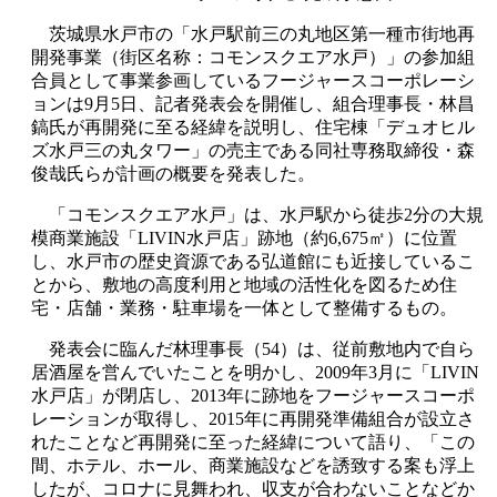
茨城県水戸市の「水戸駅前三の丸地区第一種市街地再
開発事業（街区名称：コモンスクエア水戸）」の参加組
合員として事業参画しているフージャースコーポレーシ
ョンは9月5日、記者発表会を開催し、組合理事長・林昌
鎬氏が再開発に至る経緯を説明し、住宅棟「デュオヒル
ズ水戸三の丸タワー」の売主である同社専務取締役・森
俊哉氏らが計画の概要を発表した。
「コモンスクエア水戸」は、水戸駅から徒歩2分の大規
模商業施設「LIVIN水戸店」跡地（約6,675㎡）に位置
し、水戸市の歴史資源である弘道館にも近接しているこ
とから、敷地の高度利用と地域の活性化を図るため住
宅・店舗・業務・駐車場を一体として整備するもの。
発表会に臨んだ林理事長（54）は、従前敷地内で自ら
居酒屋を営んでいたことを明かし、2009年3月に「LIVIN
水戸店」が閉店し、2013年に跡地をフージャースコーポ
レーションが取得し、2015年に再開発準備組合が設立さ
れたことなど再開発に至った経緯について語り、「この
間、ホテル、ホール、商業施設などを誘致する案も浮上
したが、コロナに見舞われ、収支が合わないことなどか