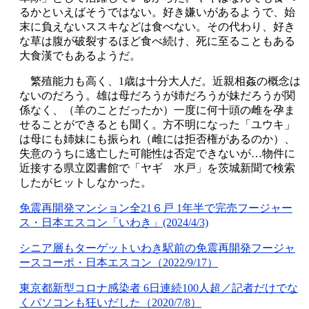
るかといえばそうではない。好き嫌いがあるようで、始
末に負えないススキなどは食べない。その代わり、好き
な草は腹が破裂するほど食べ続け、死に至ることもある
大食漢でもあるようだ。
繁殖能力も高く、1歳は十分大人だ。近親相姦の概念は
ないのだろう。雄は母だろうが姉だろうが妹だろうが関
係なく、（羊のことだったか）一度に何十頭の雌を孕ま
せることができるとも聞く。方不明になった「ユウキ」
は母にも姉妹にも振られ（雌には拒否権があるのか）、
失意のうちに逃亡した可能性は否定できないが…物件に
近接する県立図書館で「ヤギ 水戸」を茨城新聞で検索
したがヒットしなかった。
免震再開発マンション全21６戸 1年半で完売フージャー
ス・日本エスコン「いわき」(2024/4/3)
シニア層もターゲットいわき駅前の免震再開発フージャ
ースコーポ・日本エスコン（2022/9/17）
東京都新型コロナ感染者 6日連続100人超／記者だけでな
くパソコンも狂いだした（2020/7/8）