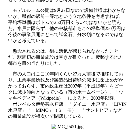
モデルルーム公開は9月27日なので設備仕様はわからな
いが、県都の駅前一等地という立地条件を考慮すれば、
平均坪単価はボトムで250万円くらいではないかと読ん
だ。水戸に限らず、他の中核都市もこの坪単価250万円は
今後の事業展開にとって試金石、分水嶺になるのではな
いかと考えている。
懸念されるのは、街に活気が感じられなかったこと
だ。駅周辺の商業施設は空きが目立った。疲弊する地方
都市を目の当たりにした。
市の人口はここ10年間くらい27万人前後で推移してお
り、工業事業所数及び製造品出荷額の減少に歯止めがか
かっておらず、市内総生産は2007年（平成19年）をピー
クに減少傾向となっている（市のホームページ）。「ウ
ィキペディア（Wikipedia）」によると、2003年以降、
「ボンベルタ伊勢甚水戸店」「ダイエー水戸店」「LIVIN
水戸店」「「MIMO」（ミーモ）」「サントピア」など
の商業施設が相次いで閉店している。