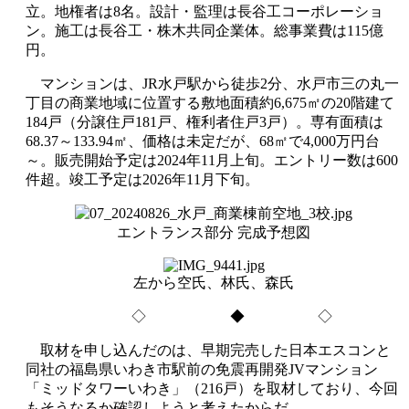
立。地権者は8名。設計・監理は長谷工コーポレーショ
ン。施工は長谷工・株木共同企業体。総事業費は115億
円。
マンションは、JR水戸駅から徒歩2分、水戸市三の丸一
丁目の商業地域に位置する敷地面積約6,675㎡の20階建て
184戸（分譲住戸181戸、権利者住戸3戸）。専有面積は
68.37～133.94㎡、価格は未定だが、68㎡で4,000万円台
～。販売開始予定は2024年11月上旬。エントリー数は600
件超。竣工予定は2026年11月下旬。
エントランス部分 完成予想図
左から空氏、林氏、森氏
◇ ◆ ◇
取材を申し込んだのは、早期完売した日本エスコンと
同社の福島県いわき市駅前の免震再開発JVマンション
「ミッドタワーいわき」（216戸）を取材しており、今回
もそうなるか確認しようと考えたからだ。