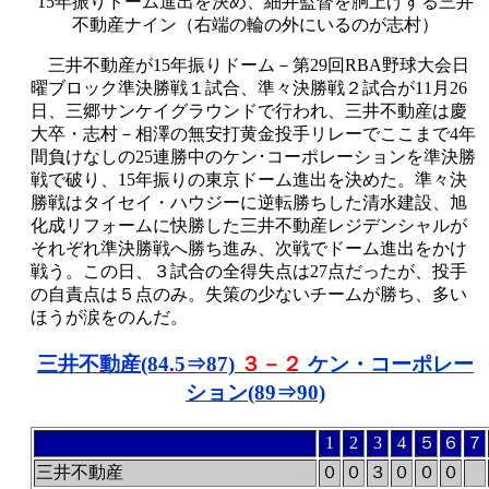
15年振りドーム進出を決め、細井監督を胴上げする三井
不動産ナイン（右端の輪の外にいるのが志村）
三井不動産が15年振りドーム－第29回RBA野球大会日
曜ブロック準決勝戦１試合、準々決勝戦２試合が11月26
日、三郷サンケイグラウンドで行われ、三井不動産は慶
大卒・志村－相澤の無安打黄金投手リレーでここまで4年
間負けなしの25連勝中のケン･コーポレーションを準決勝
戦で破り、15年振りの東京ドーム進出を決めた。準々決
勝戦はタイセイ・ハウジーに逆転勝ちした清水建設、旭
化成リフォームに快勝した三井不動産レジデンシャルが
それぞれ準決勝戦へ勝ち進み、次戦でドーム進出をかけ
戦う。この日、３試合の全得失点は27点だったが、投手
の自責点は５点のみ。失策の少ないチームが勝ち、多い
ほうが涙をのんだ。
三井不動産(84.5
⇒87)
３－２
ケン・コーポレー
ション(89
⇒90)
1
2
3
4
５
６
７
三井不動産
０
０
３
０
０
０