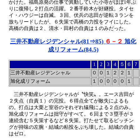
かけた。福島原発の仕事で異動していた小寺がほぼ1年ぶ
りに復帰し２打点の活躍。２番手鈴木が好継投。タイセ
イ・ハウジーは自滅。３回、伏兵の志田が逆転３ランを
放ちリードしたが、６失策で高橋の力投をフイにした。
高橋の自責は２、清水・田村の自責は１のみだった。
三井不動産レジデンシャル(81
⇒85)
６－２
旭化
成リフォーム(84.5)
1
2
3
4
５
６
７
三井不動産レジデンシャル
０
０
１
２
２
１
旭化成リフォーム
１
０
０
０
０
１
三井不動産レジデンシャルが〝快笑〟。エース吉田が
２失点（自責１）の完投。６得点全てが敵失によるも
の。打点は大栗と室谷のそれぞれ犠飛による２点のみ。
旭化成リフォームは拙守がすべて。６回まで３塁手が３
連続含む５失策するなど８失策。打たせて取るピッチン
グが持味の左腕・結城の粘投をぶち壊した。結城の自責
はゼロ。