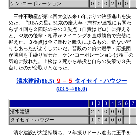
ケン･コーポレーション
０
０
０
２
０
０
三井不動産が第14回大会以来15年ぶりの決勝進出を決
めた。〝RBAの星〟51歳の慶大卒・志村が連投にも関わ
らず４回を２四球のみの２失点（自責はゼロ）に抑える
と、32歳の後輩・相澤が２イニングを直球勝負で完璧に
抑えた。３得点は全て暴投と敵失によるもの。危ない守
りもあったがよくしのいだ。普段の２倍の選手・応援団
が勝利を手繰り寄せた。ケン･コーポレーションは相手の
気迫に敗れた。上松は２死から暴投と自らの失策で３失
点したのが命取りとなった。
清水建設(86.5)
９－５
タイセイ・ハウジー
(83.5
⇒86.0)
1
2
3
4
５
６
７
清水建設
２
１
０
０
６
タイセイ・ハウジー
１
０
４
０
０
清水建設が大逆転勝ち。２年振りドーム進出に王手を