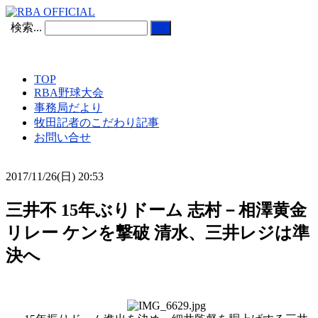
検索...
TOP
RBA野球大会
事務局だより
牧田記者のこだわり記事
お問い合せ
2017/11/26(日) 20:53
三井不 15年ぶりドーム 志村－相澤黄金
リレー ケンを撃破 清水、三井レジは準
決へ