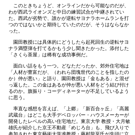
このときちょうど、オンラインだから可能なのだが、
わが西武ライオンズと中日の練習試合が中継されてい
た。西武が劣勢で、誰かが逆転サヨナラホームランを打
つのではないかと期待していたのだが、そうはならなか
った。
園田教授には具体的にどうしたら起死回生の逆転サヨ
ナラ満塁弾を打てるかもう少し聞きたかった。添付した
「さくら茶屋」は稀有な成功事例だ。
面白い話をもう一つ。どなただったか、郊外住宅地は
「人材が豊富だが、（われら団塊世代のことを指したの
か）仲が悪い」と語り、園田教授は「金もある」と混ぜ
っ返した。この金はあるが仲が悪い人材をどう結び付け
るのか。旗振り・コーディネーターが不足しているよう
に思う。
率直な感想を言えば、「上郷」「新百合ヶ丘」「高麗
武蔵台」はどこも大手デベロッパー・ハウスメーカーが
開発したレベルの高い住宅地だ。
東京大学 教授・大月敏
雄氏が紹介した京王不動産「めじろ台」も、
飛び入りで
参加された東京藝術大学准教授・藤村龍至氏が先頭に立