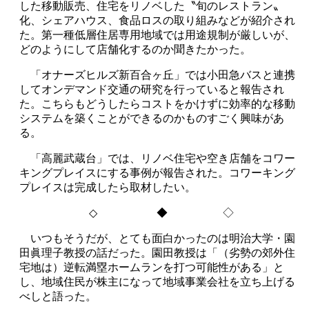
した移動販売、住宅をリノベした〝旬のレストラン〟
化、シェアハウス、食品ロスの取り組みなどが紹介され
た。第一種低層住居専用地域では用途規制が厳しいが、
どのようにして店舗化するのか聞きたかった。
「オナーズヒルズ新百合ヶ丘」では小田急バスと連携
してオンデマンド交通の研究を行っていると報告され
た。こちらもどうしたらコストをかけずに効率的な移動
システムを築くことができるのかものすごく興味があ
る。
「高麗武蔵台」では、リノベ住宅や空き店舗をコワー
キングプレイスにする事例が報告された。コワーキング
プレイスは完成したら取材したい。
◇
◆ ◇
いつもそうだが、
とても面白かったのは明治大学・園
田眞理子教授の話だった。園田教授は「（劣勢の郊外住
宅地は）逆転満塁ホームランを打つ可能性がある」と
し、地域住民が株主になって地域事業会社を立ち上げる
べしと語った。