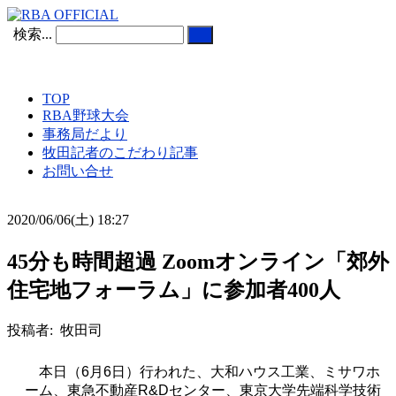
検索...
TOP
RBA野球大会
事務局だより
牧田記者のこだわり記事
お問い合せ
2020/06/06(土) 18:27
45分も時間超過 Zoomオンライン「郊外
住宅地フォーラム」に参加者400人
投稿者: 牧田司
本日（
6
月
6
日）行われた、大和ハウス工業、ミサワホ
ーム、東急不動産
R&D
センター、東京大学先端科学技術