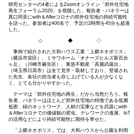
研究センターの
4
者による
Zoom
オンライン「郊外住宅地
再生フォーラム
2020
」を視聴した。報告者・パネラーは
異口同音に
with
＆
After
コロナの郊外住宅地の持続可能性
を語った。参加者は400名で、予定の
2
時間を
45
分も超過
した。
◇
◆ ◇
事例で紹介された大和ハウス工業「上郷ネオポリス」
（横浜市栄区）、ミサワホーム「オナーズヒルズ新百合
ヶ丘」（川崎市麻生区）、東急不動産「高麗武蔵台」
（埼玉県日高市）は全て見学・取材しており、登場され
た先生、各社の担当者も存じ上げている人が少なくな
く、とても分かりやすかった。
テーマは「郊外住宅地の再生」だから当然だろう。報
告者、パネラーはほとんど郊外住宅地の特徴である低層
低密、緑のネットワーク、人材の宝庫などを武器に
with
＆
After
コロナでの価値観の変化、テレワークの進展、
IoT
の活用などにより持続可能性に期待を寄せた。
「上郷ネオポリス」では、大和ハウスから公園を利用