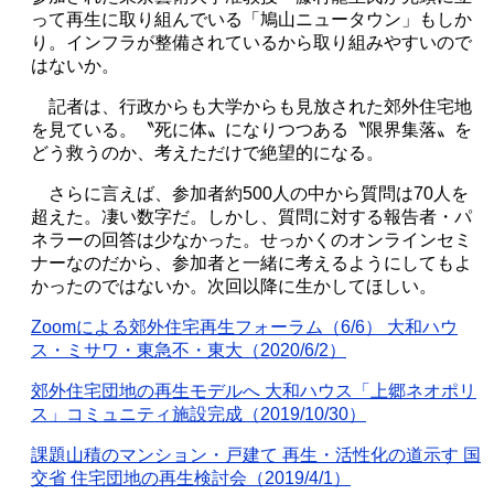
って再生に取り組んでいる「鳩山ニュータウン」もしか
り。インフラが整備されているから取り組みやすいので
はないか。
記者は、行政からも大学からも見放された郊外住宅地
を見ている。〝死に体〟になりつつある〝限界集落〟を
どう救うのか、考えただけで絶望的になる。
さらに言えば、参加者約500人の中から質問は70人を
超えた。凄い数字だ。しかし、質問に対する報告者・パ
ネラーの回答は少なかった。せっかくのオンラインセミ
ナーなのだから、参加者と一緒に考えるようにしてもよ
かったのではないか。次回以降に生かしてほしい。
Zoom
による郊外住宅再生フォーラム（
6/6
） 大和ハウ
ス・ミサワ・東急不・東大（
2020/6/2
）
郊外住宅団地の再生モデルへ 大和ハウス「上郷ネオポリ
ス」コミュニティ施設完成（
2019/10/30
）
課題山積のマンション・戸建て 再生・活性化の道示す 国
交省 住宅団地の再生検討会（
2019/4/1
）