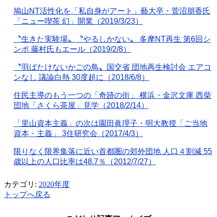
鳩山
NT
活性化を「私自身がアート」藝大卒・菅沼朋香氏
「ニュー喫茶 幻」開業（
2019/3/23
）
〝生きた実験場〟〝やるしかない〟 多摩
NT
再生 第
6
回シ
ンポ 藤村氏もエール（
2019/2/8
）
〝羽ばたけないかごの鳥〟国交省 団地再生検討会 エアコ
ンなし 議論白熱
30
度超に（
2018/6/8
）
住民主導のもう一つの「奇跡の街」 横浜・金沢文庫 西柴
団地「さくら茶屋」見学（
2018/2/14
）
「里山資本主義」の次は園田眞理子・明大教授「ご当地
資本・主義」
3
住研究会（
2017/4/3
）
限りなく限界集落に近い首都圏の郊外団地 人口４割減
55
歳以上の人口比率は
48.7
％（
2012/7/27
）
カテゴリ:
2020年度
トップへ戻る