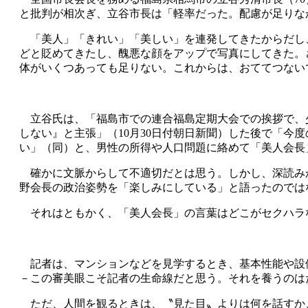
と批判が相次ぎ、立谷市長は「軽率だった。配慮が足りな
「美人」「きれい」「美しい」を連発してきたからだし、
どと貶めてきたし、醜悪な顔をアップで写真にしてきた。
体がいくつあっても足りない。これからは、おててつない
立谷氏は、「福島市での連合福島定期大会での挨拶で、
しない』と主張」（10月30日付朝日新聞）した後で「
い」（同）と、男性の所得や人口問題に絡めて「美人会長
確かに文脈からして不適切だとは思う。しかし、深読み
野会長の政治姿勢を「楽しみにしている」と語ったのでは
それはともかく、「美人会長」の言葉はどこがセクハラ
記者は、マンションなどを見学するとき、基本性能や設
－この審美眼こそ記者の生命線だと思う。それを養うのは
ただ、人間を観るときは、〝見た目〟よりは何を話すか