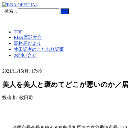
検索...
TOP
RBA野球大会
事務局だより
牧田記者のこだわり記事
お問い合せ
2021/11/15(月) 17:49
美人を美人と褒めてどこが悪いのか／
投稿者: 牧田司
全国市長会長を務める福島県相馬市の立谷秀清市長（70