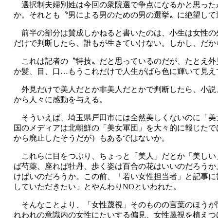
選択制夫婦別姓は今回の衆院選で争点になるかと思った
か。それとも〝男による男のための男の選挙〟に絶望して
前半の部分は賛成しかねると書いたのは、小生は女性の
だけで判断したら、誰もが生きていけない。しかし、だか
これは記者の〝特技〟だと思っているのだが、たとえ外
か髪、目、口…もうこれだけで人生がばら色に輝いて見え
外見だけで美人だとか非美人だとかで判断したら、小説
から人々に感動を与える。
そういえば、埼玉県戸田市には全然美しくないのに「美
国のメディアは北朝鮮の「美女軍団」を大々的に報じたで
から廃止したそうだが）もあるではないか。
これらに目をつぶり、ちょっと「美人」だとか「美しい
ば芍薬、座れば牡丹、歩く姿は百合の花はいいのだろうか
けばいのだろうか。この前、「若い女性担当者」と記事に
していただきたい」とやんわりNOといわれた。
そんなことより、「女性蔑視」そのものの言葉のほうが
れわれの意識内の女性にたいする偏見、女性蔑視を植えつ