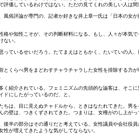
で評価しているわけではない。ただの見てくれの美しい人は間
風俗評論が専門の、記者か好きな井上章一氏は「日本の女が好
性格や知性こそが、その判断材料になる。もし、人々が本気で
けない。
思っているせいだろう。たてまえはともかく、たいていの人、
前とくらべ男をまどわすチャラチャラした女性を排除する力が
。
多く紹介されている。フェミニズムの先頭的な論客は、そこに
イドにしたがっているのだ、と。
たちは、目に見えぬチャドルから、ときはなたれてきた。男を
んの壁は、つきくずされてきた。つまりは、女権がのし上がっ
、後半の部分はその通りだと考えている。女性議員や会社役員
女性が増えてきたような気がしてならない。