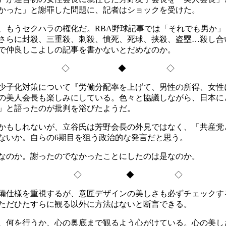
かった」と謝罪した問題に、記者はショックを受けた。
もうセクハラの権化だ。RBA野球記事では「それでも男か」
さらに封殺、三重殺、刺殺、憤死、死球、挟殺、盗塁…殺し合
で仲良しこよしの記事を書かないとだめなのか。
◇ ◆ ◇
少子化対策について『労働分配率を上げて、男性の所得、女性
今度の美人会長も楽しみにしている。色々と協議しながら、日本
」と語ったのが批判を浴びたようだ。
かもしれないが、立谷氏は芳野会長の外見ではなく、「共産党
ないか。自らの6期目を狙う政治的な発言だと思う。
なのか。謝ったのでなかったことにしたのは是なのか。
◇ ◆ ◇
備仕様を重視するが、意匠デザインの美しさも必ずチェックす
ただひたすらに観る以外に方法はないと断言できる。
、何を行うか、心の奥底まで観るよう心がけている。心の美し