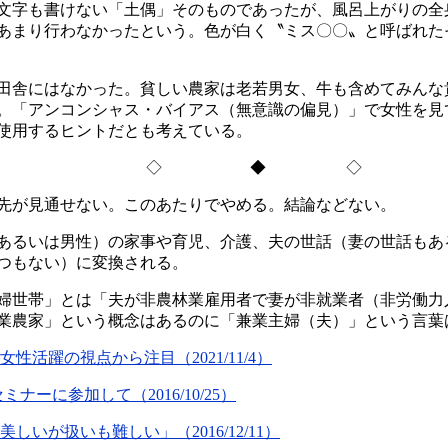
文字も書けない「土偶」そのものであったが、風呂上がりの全
あまり行わなかったという。色が白く〝ミス〇〇〟と呼ばれた
田舎にはなかった。貧しい農家は老若男女、牛も含めてみんな
。「アンコンシャス・バイアス（無意識の偏見）」で女性を見
使用するヒントだとも考えている。
◇ ◆ ◇
先が見通せない。このあたりでやめる。結論などない。
は男性）の家事や育児、介護、夫の世話（妻の世話もあるからfi
つもない）に変換される。
婦世帯」とは「夫が非農林業雇用者で妻が非就業者（非労働力
業農家」という概念はあるのに「兼業主婦（夫）」という言葉
活躍の視点から注目（2021/11/4）
ナーに参加して（2016/10/25）
が扱いも難しい」（2016/12/11）