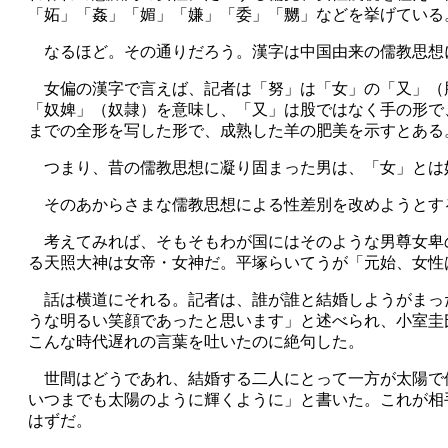
「妬」「姦」「媚」「嫌」「委」「嬲」などを挙げている
なるほど。その通りだろう。漢字は中国由来の儒教思想
女偏の漢字で言えば、記者は「努」は「女」の「又」（
「奴婢」（奴隷）を意味し、「又」は股ではなく手の形で
までの全形を写した形で、成熟した羊の肥美を示すとある
つまり、昔の儒教思想に凝り固まった男は、「女」とは
そのあからさまな儒教思想による性差別を改めようとす
考えてみれば、そもそもわが国にはそのような男尊女卑
る天照大神は女帝・女神だ。平塚らいてうが「元始、女性
話は横道にそれる。記者は、誰が誰と結婚しようがまっ
うな明るい笑顔であったと思います」と述べられ、小室圭
こんな時代遅れの言葉を吐いたのに絶句した。
世間はどうであれ、結婚する二人にとって一方が太陽で
いつまでも太陽のように輝くように」と書いた。これが相
はずだ。