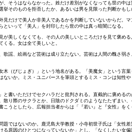
が、そうはならなかった。姓だけ差別がなくなっても世の中は
選挙そのものを拒否したか、あるいは男を見限った判断かもし
外見だけで美人か非美人であるかを判断していないからだ。マ
らといって「美人」を封印したら世の中は真っ暗闇になる。
見が美しくなくても、その人の美しいところだけを見て褒める
てくる。女は全て美しいと。
、歌謡、絵画など芸術は成り立たない。芸術は人間の醜さ弱さ
女木（びじょぎ）」という地名がある。「美魔女」という言葉
はないか。ミス・ユニバースを筆頭とするミス・コンは知性や
」と書いただけでセクハラだと批判される。直截的に褒めるの
。散り際のサクラとか、日陰のドクダミのようなたたずまい、
書こうとしたら、広報担当者からは「『若い』と『女性』をく
問題ではないのか。鹿児島大学教授・小寺初世子氏は「女性差
ける原因のひとつになっていないか」とし、「なくしたい女偏