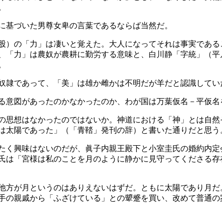
。
に基づいた男尊女卑の言葉であるならば当然だ。
股）の「力」は凄いと覚えた。大人になってそれは事実である
、「力」は農奴が農耕に勤労する意味と、白川静「字統」（平
。
奴隷であって、「美」は雄か雌かは不明だが羊だと認識してい
る意図があったのかなかったのか、わが国は万葉仮名－平仮名
の思想はなかったのではないか。神道における「神」とは自然
は太陽であった」（「青鞜」発刊の辞）と書いた通りだと思う
たく興味はないのだが、眞子内親王殿下と小室圭氏の婚約内定
氏は「宮様は私のことを月のように静かに見守ってくださる存
他方が月というのはありえないはずだ。ともに太陽であり月だ
手の親戚から「ふざけている」との顰蹙を買い、改めて普通の