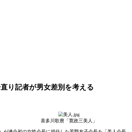
居直り記者が男女差別を考える
喜多川歌麿「寛政三美人」
）が連合初の女性会長に就任した芳野友子会長を「美人会長」