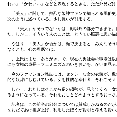
れい」「かわいい」などと表現するときも、ただ外見だけ
「美人」に関して、熱烈な阪神ファンで知られる風俗史、
次のように述べている。少し長いが引用する。
「『美人』かそうでないかは、顔以外の部分できまる。
だ。しかし、そういう人のことは、とうてい脳裏に思い描
やはり、『美人』か否かは、顔で決まると、みんなそう
なくとも、心の奥底では。」
井上氏はまた「あとがき」で、現在の男社会の職場は以
にも女権の成長＝フェミニズムのいきおいを、かいま見る
今のファッション雑誌には、セクシーな女の衣装が、数
的な奴隷にしむけている。女を性的な奉仕者、それこそメ
しかし、わたしはそこから逆の趨勢が、見えてくる。女
るようになっている。それをおしとどめようとするおっさ
記者は、この前半の部分については賛成しかねるのだが
をおだてあげ担ぎ上げ、利用したほうが賢明と考える賢い