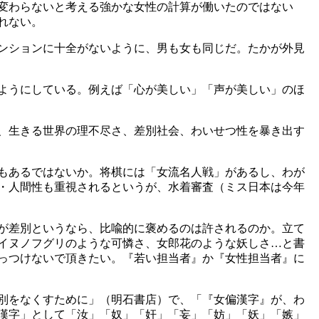
変わらないと考える強かな女性の計算が働いたのではない
れない。
ンションに十全がないように、男も女も同じだ。たかが外見
ようにしている。例えば「心が美しい」「声が美しい」のほ
、生きる世界の理不尽さ、差別社会、わいせつ性を暴き出す
もあるではないか。将棋には「女流名人戦」があるし、わが
・人間性も重視されるというが、水着審査（ミス日本は今年
が差別というなら、比喩的に褒めるのは許されるのか。立て
イヌノフグリのような可憐さ、女郎花のような妖しさ…と書
っつけないで頂きたい。『若い担当者』か『女性担当者』に
別をなくすために」（明石書店）で、「『女偏漢字』が、わ
漢字」として「汝」「奴」「奸」「妄」「妨」「妖」「嫉」