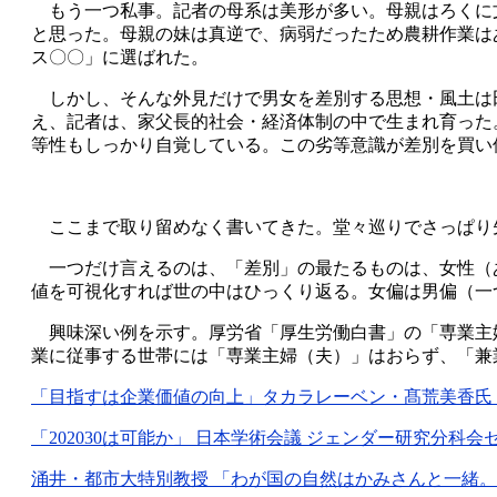
もう一つ私事。記者の母系は美形が多い。母親はろくに
と思った。母親の妹は真逆で、病弱だったため農耕作業は
ス〇〇」に選ばれた。
しかし、そんな外見だけで男女を差別する思想・風土は
え、記者は、家父長的社会・経済体制の中で生まれ育った
等性もしっかり自覚している。この劣等意識が差別を買い
ここまで取り留めなく書いてきた。堂々巡りでさっぱり
一つだけ言えるのは、「差別」の最たるものは、女性（あるい
値を可視化すれば世の中はひっくり返る。女偏は男偏（一
興味深い例を示す。厚労省「厚生労働白書」の「専業主
業に従事する世帯には「専業主婦（夫）」はおらず、「兼
「目指すは企業価値の向上」タカラレーベン・髙荒美香氏 女性
「202030は可能か」 日本学術会議 ジェンダー研究分科会セミ
涌井・都市大特別教授 「わが国の自然はかみさんと一緒。美しい