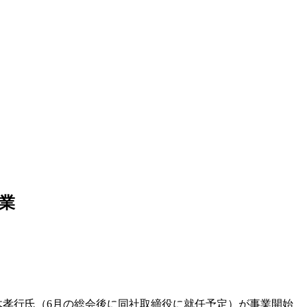
事業
木孝行氏（
6
月の総会後に同社取締役に就任予定）が事業開始