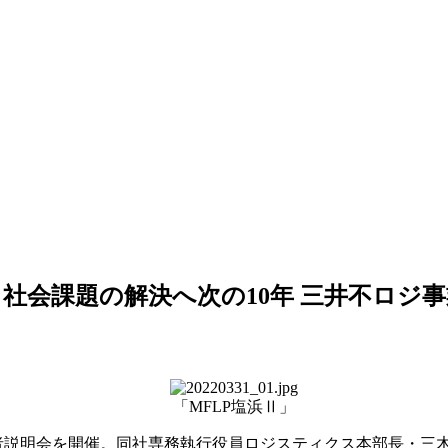
 社会課題の解決へ次の10年 三井不ロジ
「
MFLP
塩浜Ⅱ」
者説明会を開催。同社専務執行役員ロジスティクス本部長・三