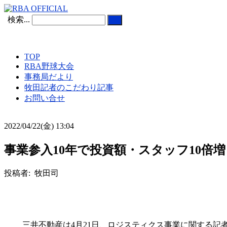
検索...
TOP
RBA野球大会
事務局だより
牧田記者のこだわり記事
お問い合せ
2022/04/22(金) 13:04
事業参入10年で投資額・スタッフ10倍増
投稿者: 牧田司
三井不動産は
4
月
21
日、ロジスティクス事業に関する記