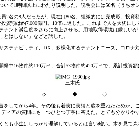
ついて
1
時間以上にわたり説明した。説明会には
50
名（うちオ
社員
2
名の
8
人だったが、現在は
80
名。組織的には完成形。投資
計投資額は約
7,000
億円。
10
倍に達した。これまで人を大切にし
テナント満足度をさらに向上させる。用地取得環境は厳しいが
ことはしない」などと話した。
サステナビリティ、
DX
、多様化するテナントニーズ、コロナ
。
開発中
16
物件約
110
万㎡、合計
53
物件約
420
万㎡で、累計投資額
三木氏
◇
◆ ◇
言をしてから
4
年。その後も着実に実績と歳を重ねたためか、
メディアの質問にも一つひとつ丁寧に答えた。とても分かりや
くとも小生はしっかり理解しているとは言い難い。木を見て森