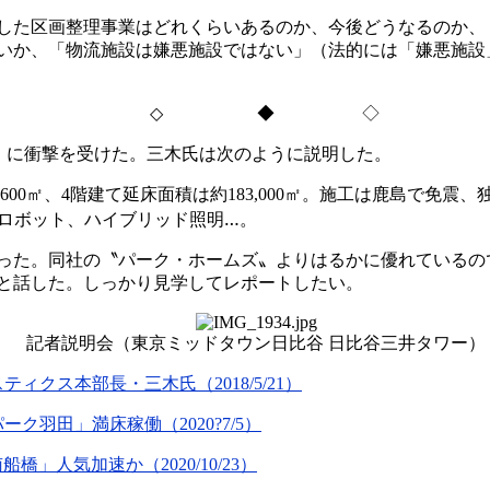
した区画整理事業はどれくらいあるのか、今後どうなるのか、
いか、「物流施設は嫌悪施設ではない」（法的には「嫌悪施設
◇
◆ ◇
」に衝撃を受けた。三木氏は次のように説明した。
,600
㎡、
4
階建て延床面積は約
183,000
㎡。施工は鹿島で免震、
…
ロボット、ハイブリッド照明
。
った。同社の〝パーク・ホームズ〟よりはるかに優れているの
と話した。しっかり見学してレポートしたい。
記者説明会（東京ミッドタウン日比谷 日比谷三井タワー）
スティクス本部長・三木氏（
2018/5/21
）
パーク羽田」満床稼働（
2020?7/5
）
南船橋」人気加速か（
2020/10/23
）