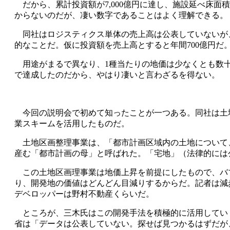
だから、累計投資額が
7,000
億円に達し、施設延べ床面積
からないのだが、凄い数字であることはよく理解できる。
同社はロジスティクス単体の売上高は公表していないが
的なことだ。仮に投資額を売上高とすると年間
700
億円だ
用途がまるで異なり、1種当たりの地価は少なくとも数十
で達成したのだから、やはり凄いと言わざるを得ない。
今回の説明会で初めて知ったことが一つある。同社は土
業スキームを活用したものだ。
土地区画整理事業は、「都市計画区域内の土地について
産む「都市計画の母」と呼ばれた。「宅地」（法律的には
この土地区画理事業は地価上昇を前提にしたもので、バ
り、開発地の価値はどんどん目減りするからだ。記者は減
デベロッパーは野村不動産くらいだ。
ところが、三木氏はこの開発手法を積極的に活用してい
省は「データは公表していない。探せば見つかるはずだが