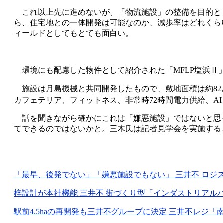
これ以上先に進めないが、「物流施設」の整備を目的と
ら、住宅地との一体開発は可能なのか、減歩率はどれくら
ィールドとしてもとても面白い。
環境にも配慮した物件として紹介された「
MFLP
塩浜Ⅱ
施設は月島機械と共同開発したもので、敷地面積は約
82
カフェテリア、フィットネス、非常時
72
時間電力供給、
AI
話を聞きながら確かにこれは「嫌悪施設」ではないと思
てできるのではないかと。三木氏は記者見学会を実施する
「最早、後発でない」「嫌悪施設でもない」 三井不 ロジ
梓設計が本社機能 三井不 街づくり型「インダストリアル
駅前
4.5ha
の再開発も三井不グループに決定 三井不レジ「