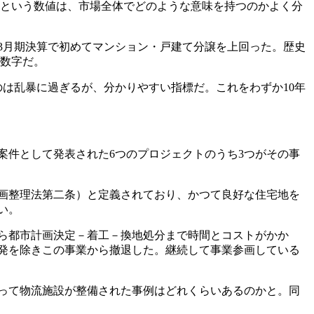
という数値は、市場全体でどのような意味を持つのかよく分
3
月期決算で初めてマンション・戸建て分譲を上回った。歴史
数字だ。
のは乱暴に過ぎるが、分かりやすい指標だ。これをわずか
10
年
案件として発表された
6
つのプロジェクトのうち
3
つがその事
画整理法第二条）と定義されており、かつて良好な住宅地を
い。
ら都市計画決定－着工－換地処分まで時間とコストがかか
発を除きこの事業から撤退した。継続して事業参画している
って物流施設が整備された事例はどれくらいあるのかと。同