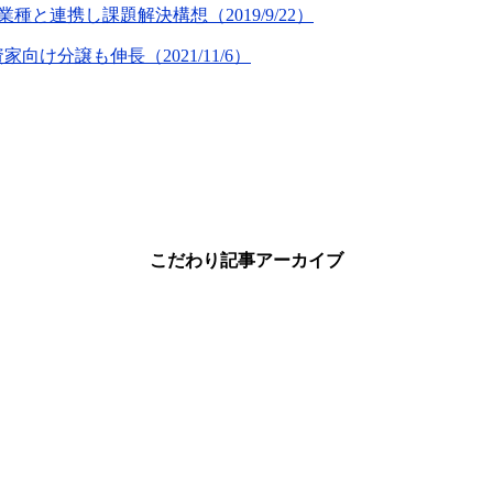
業種と連携し課題解決構想（
2019/9/22
）
資家向け分譲も伸長（
2021/11/6
）
こだわり記事アーカイブ