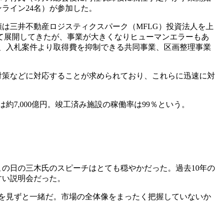
ンライン
24
名）が参加した。
額は三井不動産ロジスティクスパーク（
MFLG
）投資法人を上
て展開してきたが、事業が大きくなりヒューマンエラーもあ
、入札案件より取得費を抑制できる共同事業、区画整理事業
対策などに対応することが求められており、これらに迅速に対
は約
7,000
億円。竣工済み施設の稼働率は
99
％という。
この日の三木氏のスピーチはとても穏やかだった。過去
10
年の
すい説明会だった。
を見ずと一緒だ。市場の全体像をまったく把握していないか