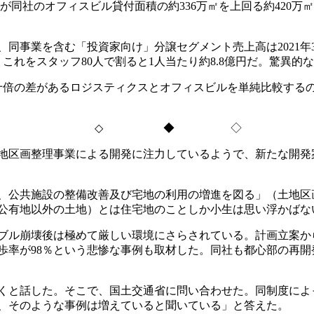
が同社のオフィスビル貸付面積の約
336
万㎡を上回る約
420
万㎡
、同事業を含む「投資家向け」分譲セグメント売上高は
2021
年
。これをスタッフ
80
人で割ると
1
人当たり約
8.8
億円だ。驚異的な
倍の差があるロジスティクスとオフィスビルを単純比較する
◇
◆ ◇
地区画整理事業による開発に注力しているようで、新たな開発
、公共施設の整備改善及び宅地の利用の増進を図る」（土地区
公有地以外の土地）とは住宅地のことしか小生は思い浮かばな
ブル崩壊後は極めて厳しい環境にさらされている。計画立案か
歩率が
98
％という悲惨な事例も取材した。同社も都心部の再開
くと話した。そこで、国土交通省に問い合わせた。同制度によ
、そのような事例は増えていると聞いている」と答えた。