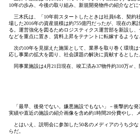
10
年の歩み、今後の取り組み、新規開発物件の紹介などに
三木氏は、「
10
年前スタートしたときは社員
6
名、契約
場した
2016
年の資産規模は約
755
億円だったが、現在の累
る。運営強化を図るためロジスティクス運営部を新設し、
などを重点に置き、賃料上昇をテナントに転嫁するような
次の
10
年を見据えた施策として、業界を取り巻く環境は
応し事業の拡大を図り、社会課題の解決に貢献するとした
同事業施設は
4
月
21
日現在、竣工済み
37
物件約
310
万㎡、
「最早、後発でない。嫌悪施設でもない」－衝撃的な発
実績や直近の施設の紹介画像を含め約
1
時間
20
分費やし、
とはいえ、説明会に参加した
50
名のメディアのうち少な
らだ。