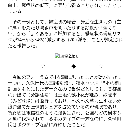
向上、鬱症状の低下）に寄与し得ることが分かったとし
ている。
その一例として、鬱症状の場合、身近な生きもの（主
に鳥）を見たり鳴き声を聞いたりする頻度が「全くな
い」から「よくある」に増加すると、鬱症状の発症リス
クが54%から34%に減少する（20pt減る）ことが推定され
たと報告した。
◇ ◆ ◇
今回のフォーラムで不思議に思ったことが2つあった。
一つは、久保田氏の基調講演は、積水ハウス「5本の樹」
計画をもとにしたデータなので当然だとしても、首都圏
の戸建て（分譲住宅）は土地の狭小化が進み、緑被率
（みどり緑）は退行しており、ぺんぺん草も生えない分
譲戸建てが圧倒的シェアを占めているのが現状であり、
街路樹は電信柱のように強剪定され、公園などの樹木も
大量に伐採されているネガティブの一方なのに、久保田
氏はポジティブな話に終始したことだ。