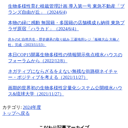
生物多様性育む植栽管理計画 導入第一号
東急不動産
「ブ
ランズ自由が丘」（2024/6/4)
本物の緑に感動 無国籍・多国籍の店舗構成も納得 東急プ
ラザ原宿「ハラカド」（
2024/6/4
）
息をのむ自然共生・歴史継承の取り組み
三菱地所レジ「板橋大山
大楠ノ
杜」完成
（2023/11/13
）
本日COP15開幕生物多様性の情報開示焦点積水ハウスの
フォーラムから（2022/12/8）
ネガティブにならざるをえない無残な街路樹ネイチャ
ー・ポジティブを考える（2021/11/27）
画期的世界初の生物多様性定量化システム公開積水ハウ
ス&琉球大学（2021/11/27）
カテゴリ:
2024年度
トップへ戻る
こだわり記事アーカイブ