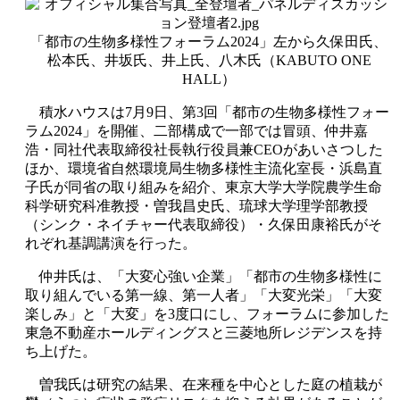
「都市の生物多様性フォーラム2024」左から久保田氏、
松本氏、井坂氏、井上氏、八木氏（KABUTO ONE
HALL）
積水ハウスは7月9日、第3回「都市の生物多様性フォー
ラム2024」を開催、二部構成で一部では冒頭、仲井嘉
浩・同社代表取締役社長執行役員兼CEOがあいさつした
ほか、環境省自然環境局生物多様性主流化室長・浜島直
子氏が同省の取り組みを紹介、東京大学大学院農学生命
科学研究科准教授・曽我昌史氏、琉球大学理学部教授
（シンク・ネイチャー代表取締役）・久保田康裕氏がそ
れぞれ基調講演を行った。
仲井氏は、「大変心強い企業」「都市の生物多様性に
取り組んでいる第一線、第一人者」「大変光栄」「大変
楽しみ」と「大変」を3度口にし、フォーラムに参加した
東急不動産ホールディングスと三菱地所レジデンスを持
ち上げた。
曽我氏は研究の結果、在来種を中心とした庭の植栽が