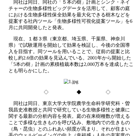
同社は同日、同社の「５本の樹」計画とシンク・ネイ
チャーの生物多様性ビッグデータを活用して、顧客の庭
における生物多様性保全効果を最大化できる樹木などを
提案する社内ツール「生物多様性可視化提案ツール」を6
月に共同開発したと発表。
現在、１都３県（東京都、埼玉県、千葉県、神奈川
県）で試験運用を開始して効果を検証し、今後の全国導
入を目指す。同ツールを用いることで、従前の提案と比
較し約2.6倍の効果を見込んでいる。2001年から開始した
「5本の樹」計画の累積植栽本数は2,000万本を達成したこ
とも明らかにした。
◇ ◆ ◇
同社は同日、東京大学大学院農学生命科学研究科・曽
我昌史准教授と共同で研究している生物多様性と健康に
関する最新の分析内容を発表。庭の在来樹種数が増える
ことで多様な生きものを呼び込み、敷地内での生きもの
（鳥・昆虫）とのふれあい頻度が高まり、それが住まい
手のウェルビーイングの向上（幸福感・人生の充実度の