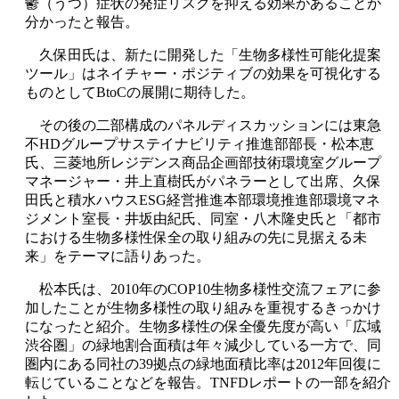
鬱（うつ）症状の発症リスクを抑える効果があることが
分かったと報告。
久保田氏は、新たに開発した「生物多様性可能化提案
ツール」はネイチャー・ポジティブの効果を可視化する
ものとしてBtoCの展開に期待した。
その後の二部構成のパネルディスカッションには東急
不HDグループサステイナビリティ推進部部長・松本恵
氏、三菱地所レジデンス商品企画部技術環境室グループ
マネージャー・井上直樹氏がパネラーとして出席、久保
田氏と積水ハウスESG経営推進本部環境推進部環境マネ
ジメント室長・井坂由紀氏、同室・八木隆史氏と「都市
における生物多様性保全の取り組みの先に見据える未
来」をテーマに語りあった。
松本氏は、2010年のCOP10生物多様性交流フェアに参
加したことが生物多様性の取り組みを重視するきっかけ
になったと紹介。生物多様性の保全優先度が高い「広域
渋谷圏」の緑地割合面積は年々減少している一方で、同
圏内にある同社の39拠点の緑地面積比率は2012年回復に
転じていることなどを報告。TNFDレポートの一部を紹介