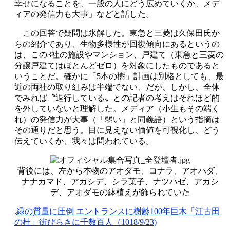
幸せになることを、一般の人にどう広めていくか、メデ
ィアの発信力も大事」などと話した。
この回答で疑問は氷解した。東急と三菱は久保田氏か
らの紹介であり、生物多様性が回復傾向にあるというの
は、この3社の施設やマンション、戸建て（東急と三菱の
分譲戸建てはほとんどゼロ）を対象にしたものであると
いうことだ。確かに「5本の樹」計画は別格としても、最
近の両社の取り組みは半端でない、だが、しかし、全体
でみれば〝退行している〟との記者の考えはそれほど的
を外していないと理解した。メディア（小生もその端く
れ）の発信力が大事（「弱い」と同義語）という指摘は
その通りだと思う。目に見えない価値を可視化し、どう
伝えていくか、我々は問われている。
背後には、左から本物のアオダモ、コナラ、アオハダ、
ナナカマド、アカシデ、シラ菓子、ナツハゼ、アカシ
デ、アオダモの鉢植えが飾られていた
.
緑の質量に圧倒 エントランスに樹齢100年巨木「江古田
の杜」街びらきに千数百人（1018/9/23)