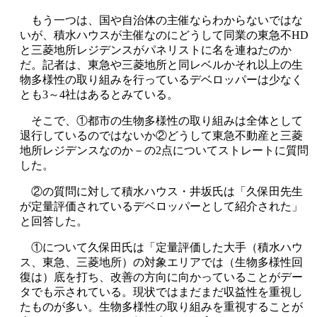
もう一つは、国や自治体の主催ならわからないではな
いが、積水ハウスが主催なのにどうして同業の東急不HD
と三菱地所レジデンスがパネリストに名を連ねたのか
だ。記者は、東急や三菱地所と同レベルかそれ以上の生
物多様性の取り組みを行っているデベロッパーは少なく
とも3～4社はあるとみている。
そこで、①都市の生物多様性の取り組みは全体として
退行しているのではないか②どうして東急不動産と三菱
地所レジデンスなのか－の2点についてストレートに質問
した。
②の質問に対して積水ハウス・井坂氏は「久保田先生
が定量評価されているデベロッパーとして紹介された」
と回答した。
①について久保田氏は「定量評価した大手（積水ハウ
ス、東急、三菱地所）の対象エリアでは（生物多様性回
復は）底を打ち、改善の方向に向かっていることがデー
タでも示されている。現状ではまだまだ収益性を重視し
たものが多い。生物多様性の取り組みを重視することが